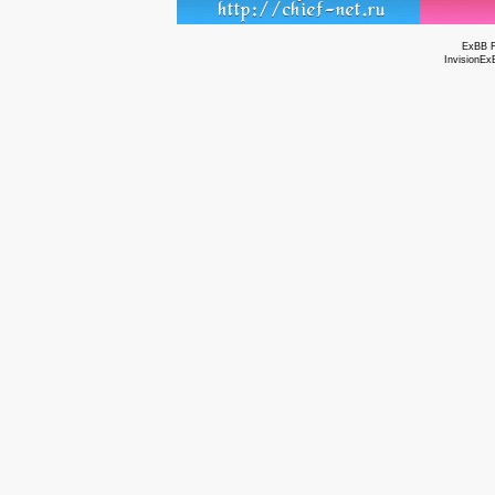
ExBB 
InvisionEx