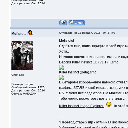
Сообщений всего:
800
Дата рег-ции:
Окт. 2014
Отправлено: 22 Января, 2016 - 04:47:40
Mefistotel
Mefistotel
Сдаётся мне, поиск шрифта в этой игре м
Хотя..
Немного посмотрел и нашел имена и над
Версия Killer Instinct (U) (V1.1) [!].smc.
Killer Instinct (Beta).smc
Chief-Net
В бетароме изображение намного отчетли
Покинул форум
Сообщений всего:
7225
графика STARB и ещё множество других н
Дата рег-ции:
Окт. 2014
P.S. У меня нет редактора Tile Molister.
Откуда: МАГАДАН
тебе можно посмотреть вот эту утилиту:
Killer Instinct Image Explorer
.
На этой ж
-----
"Перевод старых игр - отличная возможно
"общения" со своей любимой игрой детств