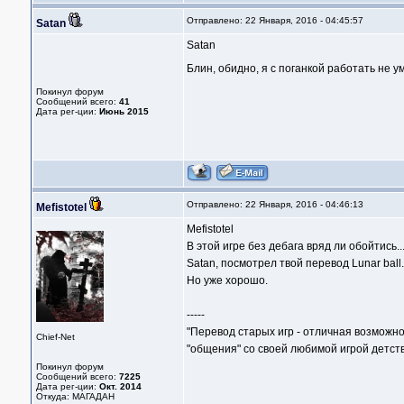
Отправлено: 22 Января, 2016 - 04:45:57
Satan
Satan
Блин, обидно, я с поганкой работать не 
Покинул форум
Сообщений всего:
41
Дата рег-ции:
Июнь 2015
Отправлено: 22 Января, 2016 - 04:46:13
Mefistotel
Mefistotel
В этой игре без дебага вряд ли обойтись..
Satan, посмотрел твой перевод Lunar ball
Но уже хорошо.
-----
"Перевод старых игр - отличная возможно
Chief-Net
"общения" со своей любимой игрой детств
Покинул форум
Сообщений всего:
7225
Дата рег-ции:
Окт. 2014
Откуда: МАГАДАН