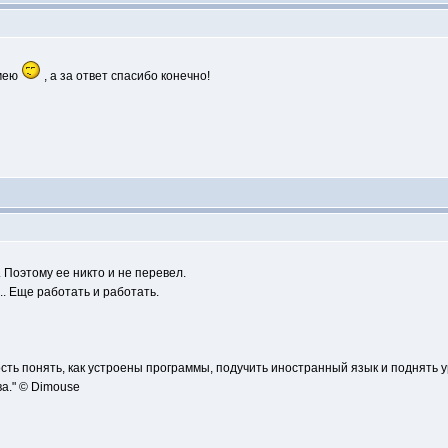
умею
, а за ответ спасибо конечно!
. Поэтому ее никто и не перевел.
... Еще работать и работать.
сть понять, как устроены программы, подучить иностранный язык и поднять 
а." © Dimouse