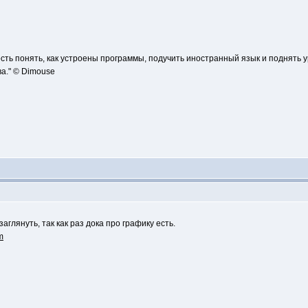
сть понять, как устроены программы, подучить иностранный язык и поднять 
а." © Dimouse
аглянуть, так как раз дока про графику есть.
m