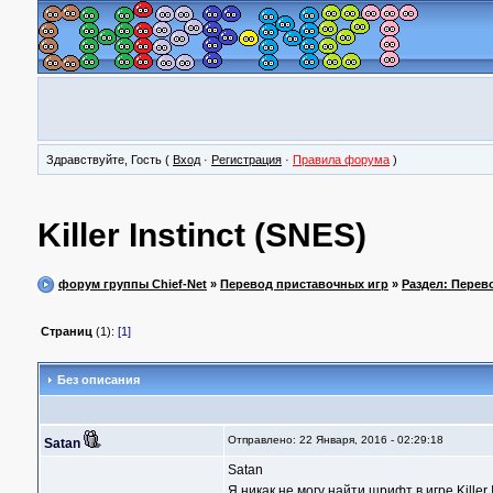
Здравствуйте, Гость (
Вход
·
Регистрация
·
Правила форума
)
Killer Instinct (SNES)
форум группы Chief-Net
»
Перевод приставочных игр
»
Раздел: Перев
Страниц
(1):
[1]
Без описания
Отправлено: 22 Января, 2016 - 02:29:18
Satan
Satan
Я никак не могу найти шрифт в игре Killer