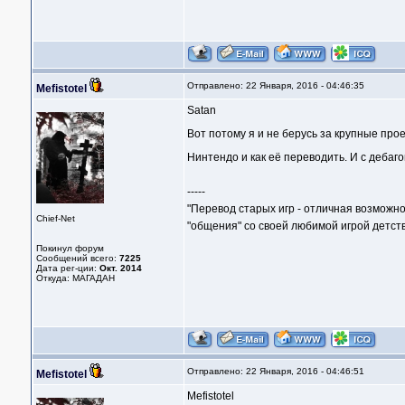
Отправлено: 22 Января, 2016 - 04:46:35
Mefistotel
Satan
Вот потому я и не берусь за крупные про
Нинтендо и как её переводить. И с дебаг
-----
"Перевод старых игр - отличная возможно
Chief-Net
"общения" со своей любимой игрой детств
Покинул форум
Сообщений всего:
7225
Дата рег-ции:
Окт. 2014
Откуда: МАГАДАН
Отправлено: 22 Января, 2016 - 04:46:51
Mefistotel
Mefistotel