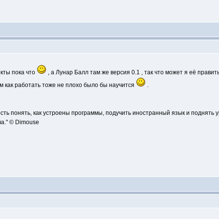
екты пока что
, а Лунар Балл там же версия 0.1 , так что может я её прави
ом как работать тоже не плохо было бы научится
.
сть понять, как устроены программы, подучить иностранный язык и поднять 
а." © Dimouse