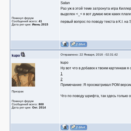
Satan
Раз уж в этой теме затронута игра Киллер
выделен <_< я вот думаю мож каких плаги
Покинул форум
Сообщений всего:
41
первый вопрос по поводу текста в K.I. на
Дата рег-ции:
Июнь 2015
Отправлено: 22 Января, 2016 - 02:31:42
kupo
kupo
Ну вот что в добавок к твоим картинкам я 
1
2
Примечание: Я просматривал РОМ версии
Призрак
Что по поводу шрифта, так здесь только 
Покинул форум
Сообщений всего:
800
Дата рег-ции:
Окт. 2014