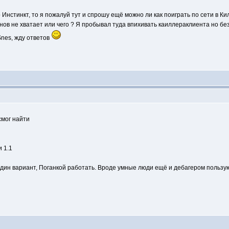
 Инстинкт, то я пожалуй тут и спрошу ещё можно ли как поиграть по сети в К
нов не хватает или чего ? Я пробывал туда впихивать каиллераклиента но бе
 Snes, жду ответов
смог найти
 1.1
один вариант, Поганкой работать. Вроде умные люди ещё и дебагером пользую