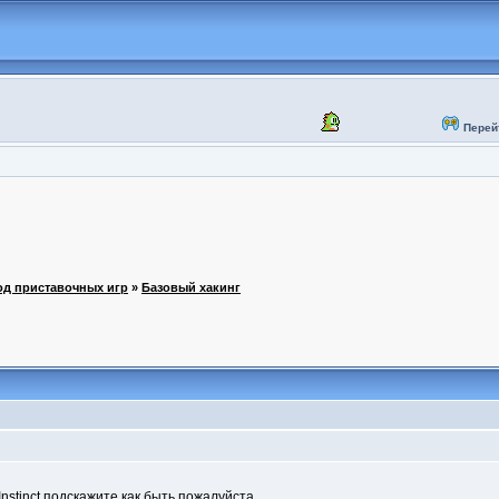
Перей
од приставочных игр
»
Базовый хакинг
 Instinct подскажите как быть пожалуйста.