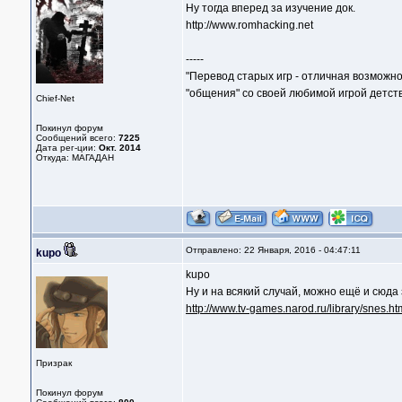
Ну тогда вперед за изучение док.
http://www.romhacking.net
-----
"Перевод старых игр - отличная возможно
"общения" со своей любимой игрой детств
Chief-Net
Покинул форум
Сообщений всего:
7225
Дата рег-ции:
Окт. 2014
Откуда: МАГАДАН
Отправлено: 22 Января, 2016 - 04:47:11
kupo
kupo
Ну и на всякий случай, можно ещё и сюда з
http://www.tv-games.narod.ru/library/snes.ht
Призрак
Покинул форум