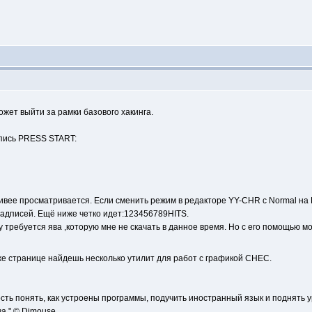
ожет выйти за рамки базового хакинга.
пись PRESS START:
вее просматривается. Если сменить режим в редакторе YY-CHR с Normal на 
адписей. Ещё ниже четко идет:123456789HITS.
 Ему требуется ява ,которую мне не скачать в данное время. Но с его помощью
е странице найдешь несколько утилит для работ с графикой СНЕС.
сть понять, как устроены программы, подучить иностранный язык и поднять 
а." © Dimouse