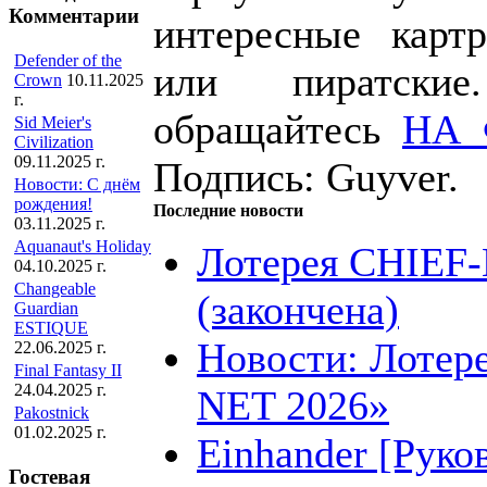
Комментарии
интересные карт
Defender of the
или пиратски
Crown
10.11.2025
г.
обращайтесь
НА
Sid Meier's
Civilization
09.11.2025 г.
Подпись: Guyver.
Новости: С днём
рождения!
Последние новости
03.11.2025 г.
Aquanaut's Holiday
Лотерея CHIEF
04.10.2025 г.
Changeable
(закончена)
Guardian
ESTIQUE
Новости: Лотер
22.06.2025 г.
Final Fantasy II
24.04.2025 г.
NET 2026»
Pakostnick
01.02.2025 г.
Einhander [Руко
Гостевая