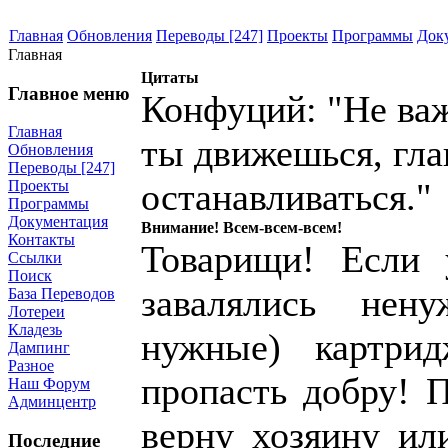
Главная
Обновления
Переводы [247]
Проекты
Программы
Док
Главная
Цитаты
Главное меню
Конфуций: "Не ва
Главная
ты движешься, гла
Обновления
Переводы [247]
останавливаться."
Проекты
Программы
Документация
Внимание! Всем-всем-всем!
Контакты
Товарищи! Если 
Ссылки
Поиск
завалялись нен
База Переводов
Лотереи
Кладезь
нужные) картри
Дампинг
Разное
пропасть добру! 
Наш Форум
Админцентр
верну хозяину и
Последние