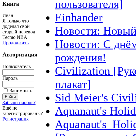
пользователя]
Книга
Einhander
Иван
Я только что
доделал свой
Новости: Новый
старый перевод
Tecmo NBA
Новости: С днё
Продолжить
рождения!
Авторизация
Пользователь
Civilization [Ру
Пароль
плакат]
Запомнить
Sid Meier's Civil
Забыли пароль?
Aquanaut's Holi
Ещё не
зарегистрированы?
Регистрация
Aquanaut's_Holi