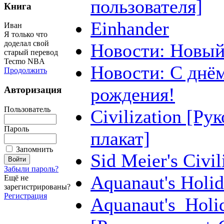
пользователя]
Книга
Einhander
Иван
Я только что
доделал свой
Новости: Новый
старый перевод
Tecmo NBA
Новости: С днё
Продолжить
рождения!
Авторизация
Пользователь
Civilization [Ру
Пароль
плакат]
Запомнить
Sid Meier's Civil
Забыли пароль?
Aquanaut's Holi
Ещё не
зарегистрированы?
Регистрация
Aquanaut's_Holi