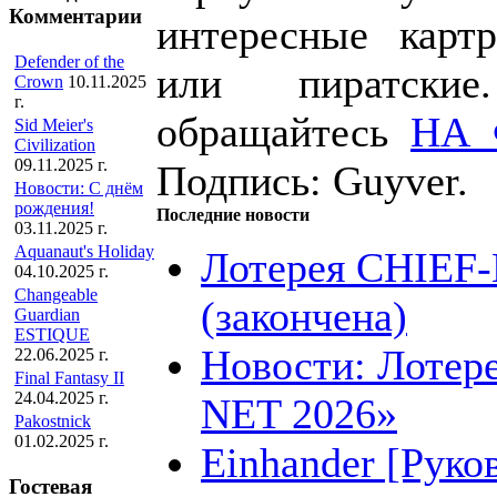
Комментарии
интересные карт
Defender of the
или пиратски
Crown
10.11.2025
г.
обращайтесь
НА
Sid Meier's
Civilization
09.11.2025 г.
Подпись: Guyver.
Новости: С днём
рождения!
Последние новости
03.11.2025 г.
Aquanaut's Holiday
Лотерея CHIEF
04.10.2025 г.
Changeable
(закончена)
Guardian
ESTIQUE
Новости: Лотер
22.06.2025 г.
Final Fantasy II
24.04.2025 г.
NET 2026»
Pakostnick
01.02.2025 г.
Einhander [Руко
Гостевая