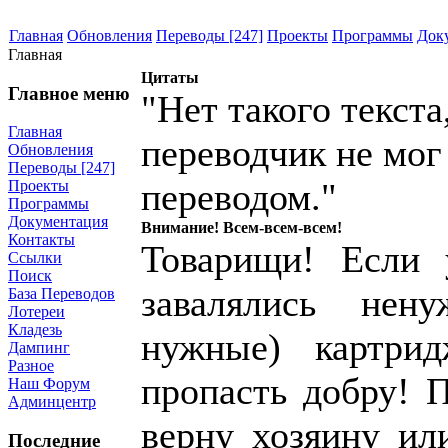
Главная
Обновления
Переводы [247]
Проекты
Программы
Док
Главная
Цитаты
Главное меню
"Нет такого текст
Главная
переводчик не мог
Обновления
Переводы [247]
переводом."
Проекты
Программы
Документация
Внимание! Всем-всем-всем!
Контакты
Товарищи! Если 
Ссылки
Поиск
завалялись нен
База Переводов
Лотереи
Кладезь
нужные) картри
Дампинг
Разное
пропасть добру! 
Наш Форум
Админцентр
верну хозяину и
Последние