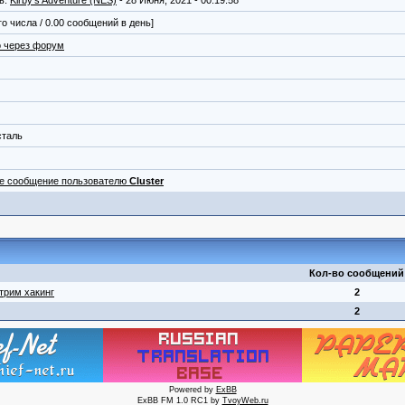
ь:
Kirby's Adventure (NES)
- 28 Июня, 2021 - 00:19:58
го числа / 0.00 сообщений в день]
 через форум
сталь
ое сообщение пользователю
Cluster
Кол-во сообщений
трим хакинг
2
2
Powered by
ExBB
ExBB FM 1.0 RC1 by
TvoyWeb.ru