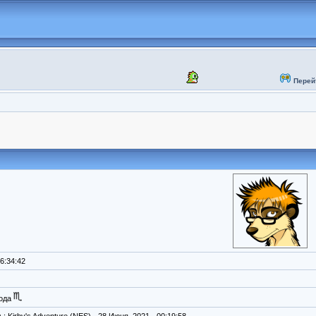
Перей
6:34:42
года