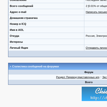
Обновление
Последняя запис
Всего сообщений
2 [0.01% от обще
Адрес e-mail
Написать письмо
Домашняя страничка
Номер в ICQ
Имя в AOL
Откуда
Россия, Электро
Интересы
Личный Ящик
Отправить личн
Статистика сообщений на форумах
Форум
Раздел: Перевод приставочных игр
::
Экс
Всего