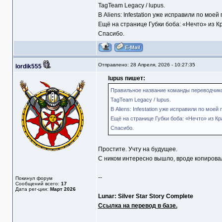
TagTeam Legacy / lupus.
В Aliens: Infestation уже исправили по моей
Ещё на странице Губки боба: «Нечто» из Кр
Спасибо.
Отправлено: 28 Апреля, 2026 - 10:27:35
lordik555
lupus пишет:
Правильное название команды переводчико
TagTeam Legacy / lupus.
В Aliens: Infestation уже исправили по моей 
Ещё на странице Губки боба: «Нечто» из Кра
Спасибо.
Простите. Учту на будущее.
С ником интересно вышло, вроде копировал
--
Покинул форум
Сообщений всего:
17
Дата рег-ции:
Март 2026
Lunar: Silver Star Story Complete
Ссылка на перевод в базе.