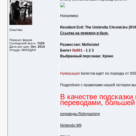
Например:
Resident Evil: The Umbrella Chronicles [R
Chief-Net
Ссылка на перевод в базе.
Покинул форум
Сообщений всего:
7225
Разместил: Mefistotel
Дата рег-ции:
Окт. 2014
Откуда: МАГАДАН
Билет
№001
- 1 2 3
Выбранный персонаж: Хроно
Нумерация
билетов идёт по порядку от 000
Подробнее с правилами нашей лотереи вы
В качестве подсказки
переводами, большей 
переводы Retrogaming
Nintendo WII