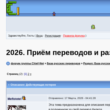
Здравствуйте, Гость (
Вход
·
Регистрация
·
Правила форума
)
2026. Приём переводов и ра
форум группы Chief-Net
»
База русских переводов
»
Раздел: База русск
Страниц
(2):
[1]
2
»
Описание: Действующая лотерея
Отправлено: 17 Марта, 2026 - 04:41:28
Mefistotel
Эта тема предназначена для описания пер
в полученном за свой перевод билете.