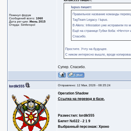
lordik555 пишет:
lupus пишет:
Правильное название команды перево
Покинул форум
Сообщений всего:
1060
TagTeam Legacy / lupus.
Дата рег-ции:
Июнь 2015
Откуда: Simferopol
В Aliens: Infestation уже исправили по 
Ещё на странице Губки боба: «Нечто» и
Спасибо.
Простите. Учту на будущее.
С ником интересно вышло, вроде копировал
Супер. Спасибо.
Отправлено: 12 Мая, 2026 - 08:35:24
lordik555
Operation Shadow
Ссылка на перевод в базе.
Разместил: lordik555
Билет №022 - 2 1 9
Выбранный персонаж: Хроно