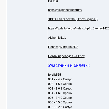
PS Vita
https://psxplanet.ru/forum/
XBOX Fan (Xbox 360, Xbox Origina l)
https://4pda.to/forum/index.php?...0#entry14
AlchemistLab
Переводы игр на 3DS
Порты переводов на Xbox
Участники и билеты:
lordik555
001 - 2 4 9 Самус
002 - 1 5 7 Хроно
003 - 3 6 8 Самус
004 - 1 6 8 Хроно
005 - 3 4 9 Хроно
006 - 4 5 6 Хроно
008 - 9 2 6 Самус