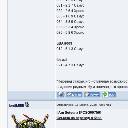
030 - 1 2 3 Самус
031 - 2 1 7 Самус
032 - 2 6 4 Хроно
033 - 1 6 9 Самус
034 - 3 8 9 Самус
035 - 5 3 4 Хроно
036 - 5 8 6 Хроно
uBAH009
012 - 5 1 3 Самус
Ibiruai
021 - 4 7 3 Самус
-----
"Перевод старых игр - отличная возможнос
владения родным. Ну и конечно, это прост
Отправлено: 18 Марта, 2026 - 08:37:51
lordik555
I Am Setsuna [PCSG00756]
Ссылка на перевод в базе.