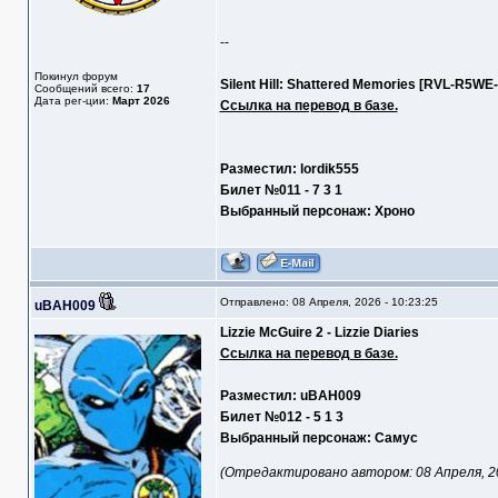
--
Покинул форум
Silent Hill: Shattered Memories [RVL-R5WE
Сообщений всего:
17
Дата рег-ции:
Март 2026
Ссылка на перевод в базе.
Разместил: lordik555
Билет №011 - 7 3 1
Выбранный персонаж: Хроно
Отправлено: 08 Апреля, 2026 - 10:23:25
uBAH009
Lizzie McGuire 2 - Lizzie Diaries
Ссылка на перевод в базе.
Разместил: uBAH009
Билет №012 - 5 1 3
Выбранный персонаж: Самус
(Отредактировано автором: 08 Апреля, 202