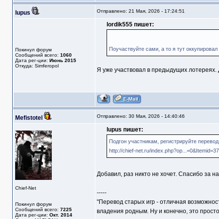
Отправлено: 21 Мая, 2026 - 17:24:51
lupus
lordik555 пишет:
Поучаствуйте сами, а то я тут оккупирова
Покинул форум
Сообщений всего:
1060
Дата рег-ции:
Июнь 2015
Откуда: Simferopol
Я уже участвовал в предыдущих лотереях.
Отправлено: 30 Мая, 2026 - 14:40:46
Mefistotel
lupus пишет:
Подгон участникам, регистрируйте перевод, 
http://chief-net.ru/index.php?op...=0&Itemid=37
Добавил, раз никто не хочет. Спасибо за на
Chief-Net
-----
"Перевод старых игр - отличная возможнос
Покинул форум
Сообщений всего:
7225
владения родным. Ну и конечно, это прост
Дата рег-ции:
Окт. 2014