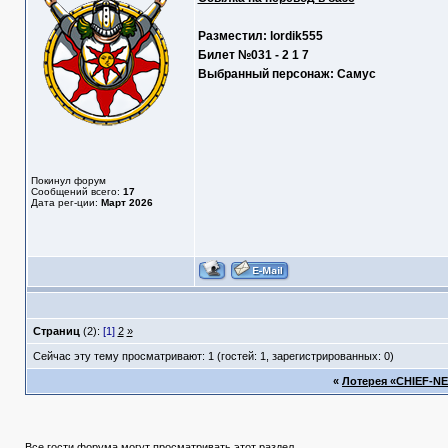
Разместил: lordik555
Билет №031 - 2 1 7
Выбранный персонаж: Самус
Покинул форум
Сообщений всего:
17
Дата рег-ции:
Март 2026
Страниц
(2):
[1]
2
»
Сейчас эту тему просматривают: 1 (гостей: 1, зарегистрированных: 0)
«
Лотерея «CHIEF-NET 
Все гости форума могут просматривать этот раздел.