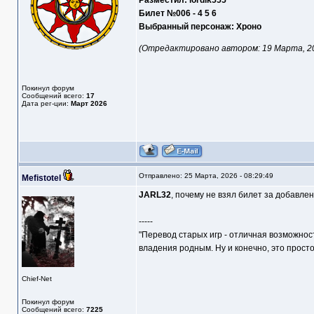
Разместил: lordik555
Билет №006 - 4 5 6
Выбранный персонаж: Хроно
(Отредактировано автором: 19 Марта, 202
Покинул форум
Сообщений всего:
17
Дата рег-ции:
Март 2026
Отправлено: 25 Марта, 2026 - 08:29:49
Mefistotel
JARL32
, почему не взял билет за добавленн
-----
"Перевод старых игр - отличная возможнос
владения родным. Ну и конечно, это прост
Chief-Net
Покинул форум
Сообщений всего:
7225