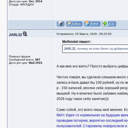
Дата рег-ции:
Окт. 2014
Откуда: МАГАДАН
Отправлено: 25 Марта, 2026 - 09:23:59
JARL32
Mefistotel пишет:
JARL32
, почему не взял билет за добавленн
Покинул форум
Сообщений всего:
587
Дата рег-ции:
Май 2023
А как мне его взять? Просто выбрать цифр
Честно говоря, вы сделали слишком много 
запись в базе давал бы 100 рублей, ну по 
р - 150 записей, вполне себе хороший резу
мышкой. Ну и конечно было забавно наблюд
2026 году такое себе занятие)))
Само собой, это всего лишь моё мнение. Е
Mef-l: Идея то нормальная на будущие врем
проводим лотерею, вероятно последний ко
пользователей. Старожилы повзрослели и 