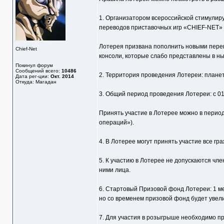
1. Организатором всероссийской стимулир
переводов приставочных игр «CHIEF-NET» (
Лотерея призвана пополнить новыми перев
Chief-Net
консоли, которые слабо представлены в ны
Покинул форум
Сообщений всего:
10486
2. Территория проведения Лотереи: плане
Дата рег-ции:
Окт. 2014
Откуда: Магадан
3. Общий период проведения Лотереи: с 01 а
Принять участие в Лотерее можно в период 
операций»).
4. В Лотерее могут принять участие все г
5. К участию в Лотерее не допускаются чл
ними лица.
6. Стартовый Призовой фонд Лотереи: 1 мес
но со временем призовой фонд будет увел
7. Для участия в розыгрыше необходимо пр