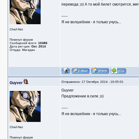
перевода ;о) А то мой билет смотрится, мягк
-----
Я не волшебник - я только учусь...
Chief-Net
Покинул форум
Сообщений всего:
10486
Дата рег-ции:
Окт. 2014
Откуда: Магадан
Отправлено: 17 Октября, 2014 - 16:05:01
Guyver
Guyver
Предложение в силе ;о)
-----
Я не волшебник - я только учусь...
Chief-Net
Покинул форум