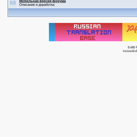
Мобильная версия форума
Описание и доработка
ExBB 
InvisionEx