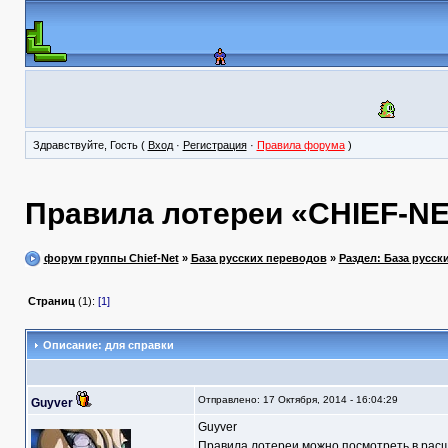
Здравствуйте, Гость (
Вход
·
Регистрация
·
Правила форума
)
Правила лотереи «CHIEF-NE
форум группы Chief-Net
»
База русских переводов
»
Раздел: База русск
Страниц
(1):
[1]
Описание: для справки
Отправлено: 17 Октября, 2014 - 16:04:29
Guyver
Guyver
Правила лотереи можно посмотреть в расш