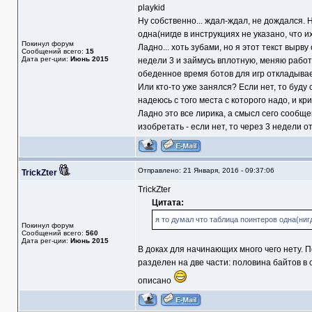
playkid
Ну собственно... ждал-ждал, не дождался. 
одна(нигде в инструкциях не указано, что и
Покинул форум
Ладно... хоть зубами, но я этот текст вырву
Сообщений всего:
15
Дата рег-ции:
Июнь 2015
недели 3 и займусь вплотную, меняю работу
обеденное время ботов для игр откладывает
Или кто-то уже занялся? Если нет, то буду с
надеюсь с того места с которого надо, и кр
Ладно это все лирика, а смысл сего сообще
изобретать - если нет, то через 3 недели 
Отправлено: 21 Января, 2016 - 09:37:06
TrickZter
TrickZter
Цитата:
я то думал что таблица поинтеров одна(нигд
Покинул форум
Сообщений всего:
560
Дата рег-ции:
Июнь 2015
В доках для начинающих много чего нету. П
разделен на две части: половина байтов в 
описано