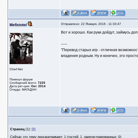
Отправлено: 22 Января, 2016 - 11:33:47
Mefistotel
Вот и хорошо. Как руки дойдут, займусь доп
-----
"Перевод старых игр - отличная возможнос
владения родным. Ну и конечно, это прост
Chief-Net
Покинул форум
Сообщений всего:
7225
Дата рег-ции:
Окт. 2014
Откуда: МАГАДАН
Страниц
(1):
[1]
Сейчас эту тему просматривают: 1 (гостей: 1, зарегистрированных: 0)