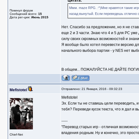
Цитата:
Ммм. maze RPG. :^)Мне нравятся такие игр
Покинул форум
назад вынутый. Если переведешь отлично с 
Сообщений всего:
15
Дата рег-ции:
Июнь 2015
Нет. Спасибо за предложение, но я не став
еще 2 и 3 части. Знаю что 4 и 5 для PC уже
силу своих скромных возможностей и знани
Я вообще было хотел перевести версию для
начального выбора партии - у NES нет выбо
В общем... ПОЖАЛУЙСТА НЕ ДАЙТЕ ПОГИБНУ
Отправлено: 21 Января, 2016 - 09:32:23
Mefistotel
Mefistotel
Эх. Если ты не ставишь цели переводить, и 
тебя? Переведи кусок текста, что я дал и вы
-----
"Перевод старых игр - отличная возможнос
владения родным. Ну и конечно, это прост
Chief-Net