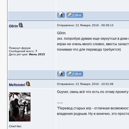
Отправлено: 21 Января, 2016 - 09:39:13
G0rin
G0rin
эхх. попробую думаю еще окунутсья в доки п
игран не очень много словно, квесты зачаст
Покинул форум
понимаю что для перевода требуется)
Сообщений всего:
7
Дата рег-ции:
Июнь 2015
Отправлено: 21 Января, 2016 - 10:01:08
Mefistotel
Guyver, скинь всё что есть по этому проекту
-----
"Перевод старых игр - отличная возможнос
владения родным. Ну и конечно, это прост
Chief-Net