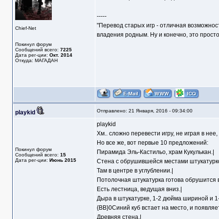
-----
"Перевод старых игр - отличная возможнос
Chief-Net
владения родным. Ну и конечно, это прост
Покинул форум
Сообщений всего:
7225
Дата рег-ции:
Окт. 2014
Откуда: МАГАДАН
Отправлено: 21 Января, 2016 - 09:34:00
playkid
playkid
Хм.. сложно перевести игру, не играя в нее
Но все же, вот первые 10 предложений:
Покинул форум
Пирамида Эль-Кастильо, храм Кукулькан.|
Сообщений всего:
15
Дата рег-ции:
Июнь 2015
Стена с обрушившейся местами штукатурко
Там в центре в углублении.|
Потолочная штукатурка готова обрушится в
Есть лестница, ведущая вниз.|
Дыра в штукатурке, 1-2 дюйма шириной и 1-
{BB}0Синий куб встает на место, и появляет
Древняя стена.|