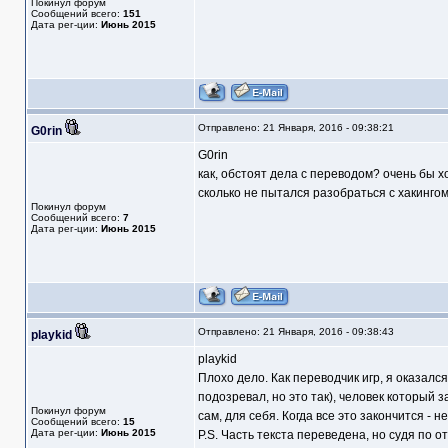
Покинул форум
Сообщений всего:
151
Дата рег-ции:
Июнь 2015
Отправлено: 21 Января, 2016 - 09:38:21
G0rin
G0rin
как, обстоят дела с переводом? очень бы х
сколько не пытался разобраться с хакингом,
Покинул форум
Сообщений всего:
7
Дата рег-ции:
Июнь 2015
Отправлено: 21 Января, 2016 - 09:38:43
playkid
playkid
Плохо дело. Как переводчик игр, я оказалс
подозревал, но это так), человек который 
Покинул форум
сам, для себя. Когда все это закончится - не
Сообщений всего:
15
Дата рег-ции:
Июнь 2015
P.S. Часть текста переведена, но судя по 