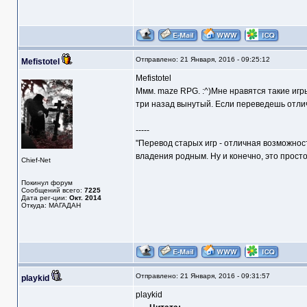
Отправлено: 21 Января, 2016 - 09:25:12
Mefistotel
Mefistotel
Ммм. maze RPG. :^)Мне нравятся такие игр
три назад вынутый. Если переведешь отличн
-----
"Перевод старых игр - отличная возможнос
владения родным. Ну и конечно, это прост
Chief-Net
Покинул форум
Сообщений всего:
7225
Дата рег-ции:
Окт. 2014
Откуда: МАГАДАН
Отправлено: 21 Января, 2016 - 09:31:57
playkid
playkid