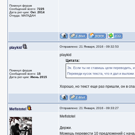
Покинул форум
Сообщений всего:
7225
Дата рег-ции:
Окт. 2014
Откуда: МАГАДАН
Отправлено: 21 Января, 2016 - 09:32:53
playkid
playkid
Цитата:
Эх. Если ты не ставишь цели переводить, и
Покинул форум
Переведи кусок текста, что я дал и выложи з
Сообщений всего:
15
Дата рег-ции:
Июнь 2015
Хорошо, но текст еще раз пришли, он в спа
Отправлено: 21 Января, 2016 - 09:33:27
Mefistotel
Mefistotel
Держи.
Можешь перевести 10 предложений с начала