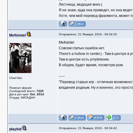
Лестница, ведущая вниз.|
Я не знаю, куда она приведет, но она ведет 
Хотя, чем мой перевод фрагмента, может п
Отправлено: 21 Января, 2016 - 09:34:20
Mefistotel
Mefistotel
Совсем глупых ошибок нет.
There's a hollow in center.| - Там в центре в 
Там в центре есть углубление.
В общем, будет время, посмотрю ром.
-----
Chief-Net
"Перевод старых игр - отличная возможнос
владения родным. Ну и конечно, это прост
Покинул форум
Сообщений всего:
7225
Дата рег-ции:
Окт. 2014
Откуда: МАГАДАН
Отправлено: 21 Января, 2016 - 09:34:42
playkid