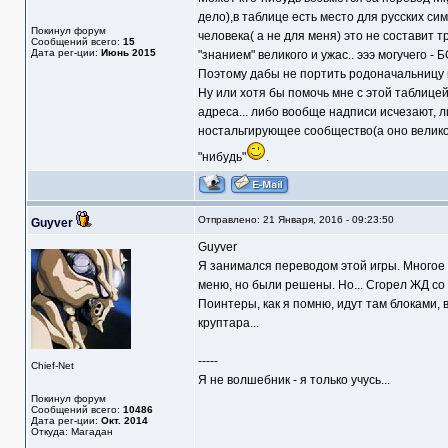
дело),в таблице есть место для русских си
Покинул форум
человека( а не для меня) это не составит тр
Сообщений всего:
15
Дата рег-ции:
Июнь 2015
"знанием" великого и ужас.. эээ могучего 
Поэтому дабы не портить родоначальницу 
Ну или хотя бы помочь мне с этой таблицей 
адреса... либо вообще надписи исчезают, л
ностальгирующее сообщество(а оно велико!!!
"нибудь"
.
Отправлено: 21 Января, 2016 - 09:23:50
Guyver
Guyver
Я занимался переводом этой игры. Многое 
меню, но были решены. Но... Сгорел ЖД со 
Поинтеры, как я помню, идут там блоками, 
круптара...
-----
Chief-Net
Я не волшебник - я только учусь...
Покинул форум
Сообщений всего:
10486
Дата рег-ции:
Окт. 2014
Откуда: Магадан