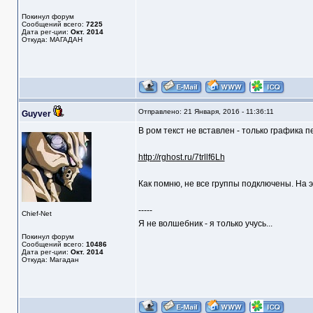
Покинул форум
Сообщений всего:
7225
Дата рег-ции:
Окт. 2014
Откуда: МАГАДАН
Отправлено: 21 Января, 2016 - 11:36:11
Guyver
В ром текст не вставлен - только графика 
http://rghost.ru/7trllf6Lh
Как помню, не все группы подключены. На э
-----
Chief-Net
Я не волшебник - я только учусь...
Покинул форум
Сообщений всего:
10486
Дата рег-ции:
Окт. 2014
Откуда: Магадан