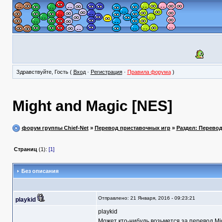
Здравствуйте, Гость (
Вход
·
Регистрация
·
Правила форума
)
Might and Magic [NES]
форум группы Chief-Net
»
Перевод приставочных игр
»
Раздел: Перево
Страниц
(1):
[1]
Без описания
Отправлено: 21 Января, 2016 - 09:23:21
playkid
playkid
Может кто-нибудь возьмется за перевод Mig