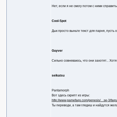
Нет, если я не смогу потом с ними справить
Cool-Spot
Дык просто выньте текст для парня, пусть 
Guyver
Сильно совневаюсь, что они захотят... Хотя, 
seikatsu
Pantamorph
Вот здесь скрипт из игры:
http://www.gamefaqs.com/genesis/....se-3/faq
Ты переводи, а там глядиш и найдутся жела