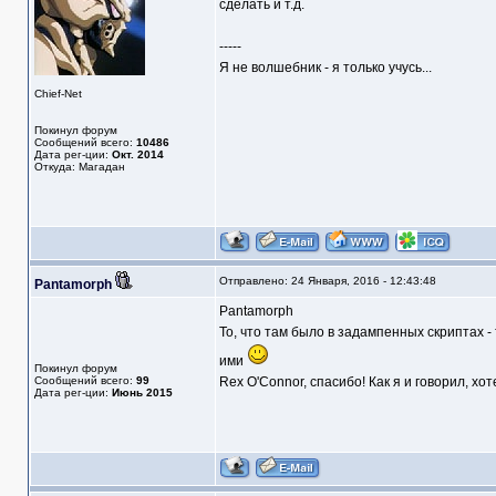
сделать и т.д.
-----
Я не волшебник - я только учусь...
Chief-Net
Покинул форум
Сообщений всего:
10486
Дата рег-ции:
Окт. 2014
Откуда: Магадан
Отправлено: 24 Января, 2016 - 12:43:48
Pantamorph
Pantamorph
То, что там было в задампенных скриптах - 
ими
Покинул форум
Сообщений всего:
99
Rex O'Connor, спасибо! Как я и говорил, хот
Дата рег-ции:
Июнь 2015