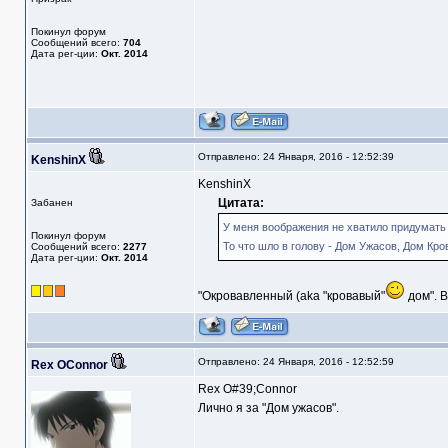
Покинул форум
Сообщений всего:
704
Дата рег-ции:
Окт. 2014
Отправлено: 24 Января, 2016 - 12:52:39
KenshinX
KenshinX
Цитата:
Забанен
У меня воображения не хватило придумать 
Покинул форум
То что шло в голову - Дом Ужасов, Дом Крови
Сообщений всего:
2277
Дата рег-ции:
Окт. 2014
"Окровавленный (aka "кровавый"
дом". В
Отправлено: 24 Января, 2016 - 12:52:59
Rex OConnor
Rex O#39;Connor
Лично я за "Дом ужасов".