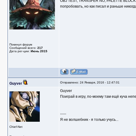
OBJ TEST, TRANSFER NO, PALETTE BLOCK O
попробовать, но как писал и раньше никогд
Покинул форум
Сообщений всего:
217
Дата рег-ции:
Июнь 2015
Отправлено: 24 Января, 2016 - 12:47:01
Guyver
Guyver
Поиграй в игру, по-моему там ещё куча неп
-----
Я не волшебник - я только учусь...
Chief-Net