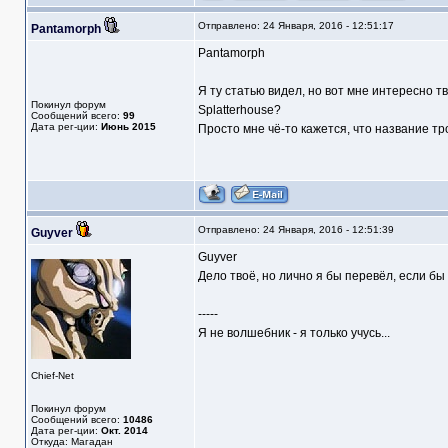
Отправлено: 24 Января, 2016 - 12:51:17
Pantamorph
Pantamorph
Я ту статью видел, но вот мне интересно т
Покинул форум
Splatterhouse?
Сообщений всего:
99
Дата рег-ции:
Июнь 2015
Просто мне чё-то кажется, что название трог
Отправлено: 24 Января, 2016 - 12:51:39
Guyver
Guyver
Дело твоё, но лично я бы перевёл, если бы т
-----
Я не волшебник - я только учусь...
Chief-Net
Покинул форум
Сообщений всего:
10486
Дата рег-ции:
Окт. 2014
Откуда: Магадан