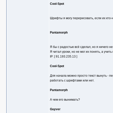
Cool-Spot
Шрифты я могу перерисовать, если их кто-
Pantamorph
Я бы с радостью всё сделал, но я ничего н
Я читал уроки, но не мог их понять, а учить
IP: [ 91.193.235.13 ]
Cool-Spot
Для начала можно просто текст вынуть - п
работать с шрифтами или нет.
Pantamorph
А чем его вынимать?
Guyver