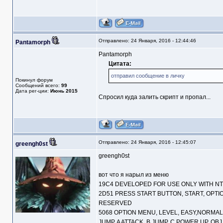
Отправлено: 24 Января, 2016 - 12:44:46
Pantamorph
Pantamorph
Цитата:
отправил сообщение в личку
Покинул форум
Сообщений всего:
99
Дата рег-ции:
Июнь 2015
Спросил куда залить скрипт и пропал...
Отправлено: 24 Января, 2016 - 12:45:07
greengh0st
greengh0st
вот что я нарыл из меню
19С4 DEVELOPED FOR USE ONLY WITH N
2D51 PRESS START BUTTON, START, OPTI
RESERVED
5068 OPTION MENU, LEVEL, EASY,NORMAL, 
JUMP, A ATTACK, B JUMP, C POWER UP, OBJ