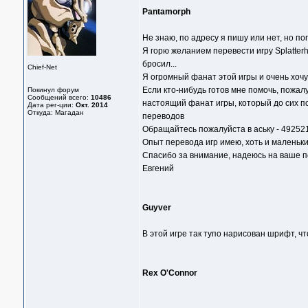
Pantamorph
Не знаю, по адресу я пишу или нет, но п
Я горю желанием перевести игру Splatterh
бросил...
Chief-Net
Я огромный фанат этой игры и очень хочу
Если кто-нибудь готов мне помочь, пожал
Покинул форум
Сообщений всего:
10486
настоящий фанат игры, который до сих по
Дата рег-ции:
Окт. 2014
Откуда: Магадан
переводов
Обращайтесь пожалуйста в аську - 49252
Опыт перевода игр имею, хоть и маленьки
Спасибо за внимание, надеюсь на ваше 
Евгений
Guyver
В этой игре так тупо нарисован шрифт, что
Rex O'Connor