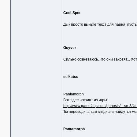
Cool-Spot
Дык просто выньте текст для парня, пусть
Guyver
Сильно совневаюсь, что они захотят... Хотя
seikatsu
Pantamorph
Вот здесь скрипт из игры:
http://www.gamefaqs.com/genesis/....se-3/f
Ты переводи, а там глядиш и найдутся же
Pantamorph