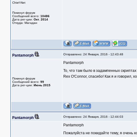
Chief-Net
Покинул форум
Сообщений всего:
10486
Дата рег-ции:
Окт. 2014
Откуда: Магадан
Отправлено: 24 Января, 2016 - 12:43:48
Pantamorph
Pantamorph
То, что там было в задампенных скриптах 
Rex O'Connor, спасибо! Как я и говорил, х
Покинул форум
Сообщений всего:
99
Дата рег-ции:
Июнь 2015
Отправлено: 24 Января, 2016 - 12:44:03
Pantamorph
Pantamorph
Пожалуйста не покидайте тему, я очень хоч