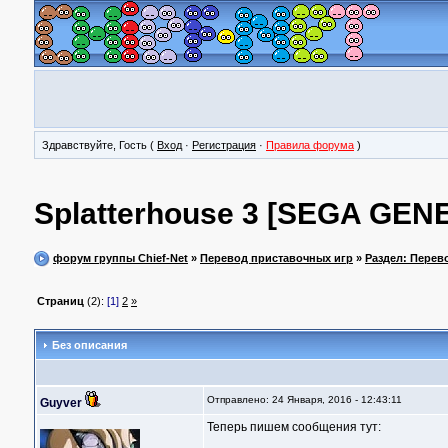
Здравствуйте, Гость (
Вход
·
Регистрация
·
Правила форума
)
Splatterhouse 3 [SEGA GEN
форум группы Chief-Net
»
Перевод приставочных игр
»
Раздел: Перев
Страниц
(2):
[1]
2
»
Без описания
Отправлено: 24 Января, 2016 - 12:43:11
Guyver
Теперь пишем сообщения тут: