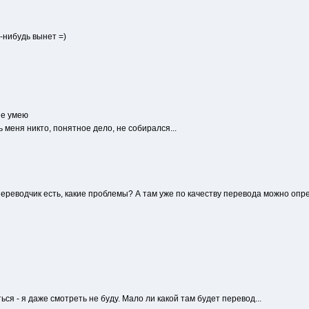
-нибудь вынет =)
не умею
ть меня никто, понятное дело, не собирался...
переводчик есть, какие проблемы? А там уже по качеству перевода можно опр
ься - я даже смотреть не буду. Мало ли какой там будет перевод...