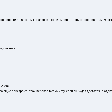
 он переводит, а потом кто захочет, тот и выдернет шрифт (шедевр там, мэджи
, кто знает...
aqs/50620
лающие пристроить твой перевод в саму игру, если он будет достаточно адек