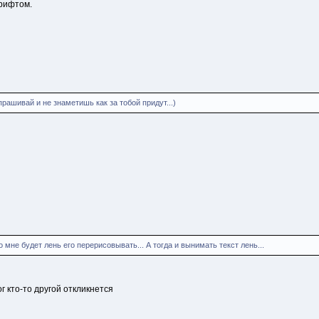
шрифтом.
прашивай и не знаметишь как за тобой придут...)
о мне будет лень его перерисовывать... А тогда и вынимать текст лень...
ог кто-то другой откликнется