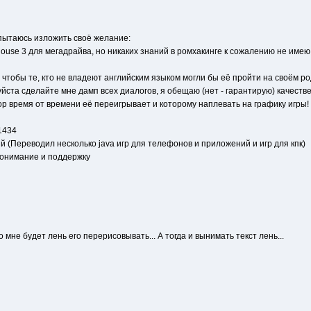
опытаюсь изложить своё желание:
ouse 3 для мегадрайва, но никаких знаний в ромхакинге к сожалению не имею, 
 чтобы те, кто не владеют английским языком могли бы её пройти на своём ро
уйста сделайте мне дамп всех диалогов, я обещаю (нет - гарантирую) качеств
р время от времени её переигрывает и которому наплевать на графику игры!
1434
й (Переводил несколько java игр для телефонов и приложений и игр для кпк)
понимание и поддержку
 мне будет лень его перерисовывать... А тогда и вынимать текст лень...