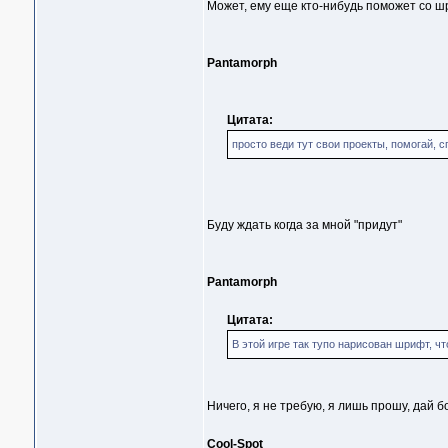
Может, ему еще кто-нибудь поможет со 
Pantamorph
Цитата:
просто веди тут свои проекты, помогай, с
Буду ждать когда за мной "придут"
Pantamorph
Цитата:
В этой игре так тупо нарисован шрифт, чт
Ничего, я не требую, я лишь прошу, дай б
Cool-Spot