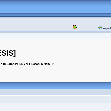
Перей
ESIS]
од приставочных игр
»
Базовый хакинг