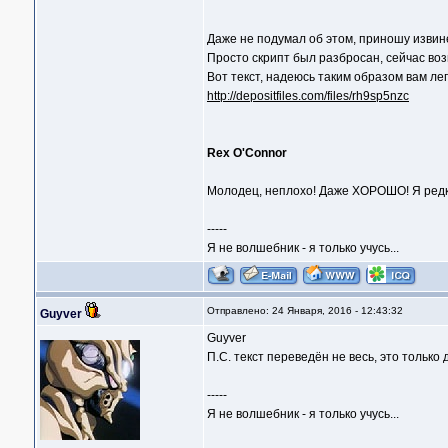
Даже не подумал об этом, приношу изви
Просто скрипт был разбросан, сейчас воз
Вот текст, надеюсь таким образом вам ле
http://depositfiles.com/files/rh9sp5nzc
Rex O'Connor
Молодец, неплохо! Даже ХОРОШО! Я редко
-----
Я не волшебник - я только учусь...
Отправлено: 24 Января, 2016 - 12:43:32
Guyver
Guyver
П.С. текст переведён не весь, это только 
-----
Я не волшебник - я только учусь...