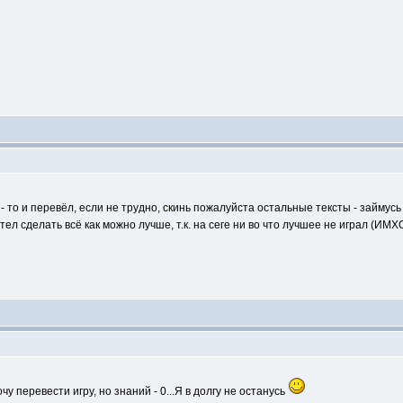
- то и перевёл, если не трудно, скинь пожалуйста остальные тексты - займусь
отел сделать всё как можно лучше, т.к. на сеге ни во что лучшее не играл (ИМХ
у перевести игру, но знаний - 0...Я в долгу не останусь