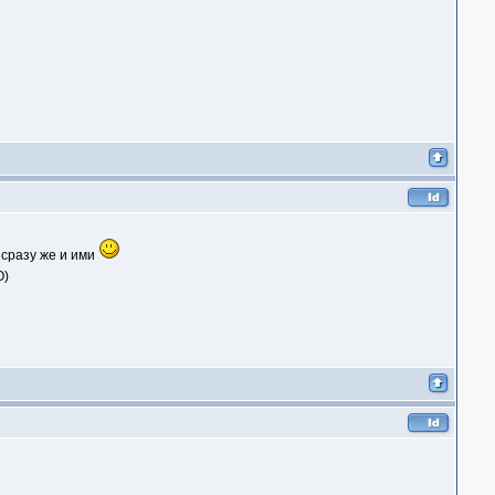
 сразу же и ими
О)