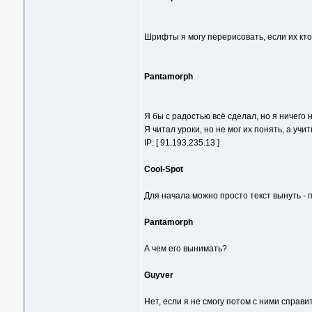
Шрифты я могу перерисовать, если их кто
Pantamorph
Я бы с радостью всё сделал, но я ничего 
Я читал уроки, но не мог их понять, а учи
IP: [ 91.193.235.13 ]
Cool-Spot
Для начала можно просто текст вынуть - 
Pantamorph
А чем его вынимать?
Guyver
Нет, если я не смогу потом с ними справит