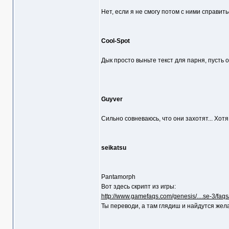
Нет, если я не смогу потом с ними справить
Cool-Spot
Дык просто выньте текст для парня, пусть 
Guyver
Сильно совневаюсь, что они захотят... Хотя, 
seikatsu
Pantamorph
Вот здесь скрипт из игры:
http://www.gamefaqs.com/genesis/....se-3/faq
Ты переводи, а там глядиш и найдутся жела