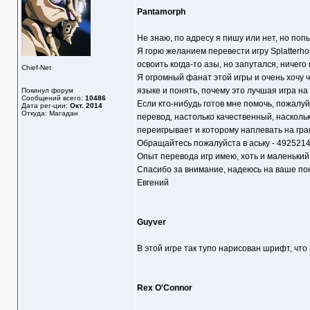
Pantamorph
Не знаю, по адресу я пишу или нет, но по
Я горю желанием перевести игру Splatterho
освоить когда-то азы, но запутался, ничего 
Chief-Net
Я огромный фанат этой игры и очень хочу 
языке и понять, почему это лучшая игра на
Покинул форум
Сообщений всего:
10486
Если кто-нибудь готов мне помочь, пожалуй
Дата рег-ции:
Окт. 2014
Откуда: Магадан
перевод, настолько качественный, насколь
переигрывает и которому наплевать на гра
Обращайтесь пожалуйста в аську - 492521
Опыт перевода игр имею, хоть и маленький 
Спасибо за внимание, надеюсь на ваше по
Евгений
Guyver
В этой игре так тупо нарисован шрифт, что 
Rex O'Connor