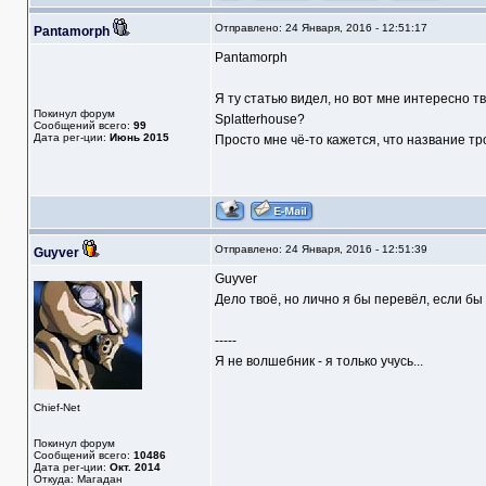
Отправлено: 24 Января, 2016 - 12:51:17
Pantamorph
Pantamorph
Я ту статью видел, но вот мне интересно т
Покинул форум
Splatterhouse?
Сообщений всего:
99
Дата рег-ции:
Июнь 2015
Просто мне чё-то кажется, что название трог
Отправлено: 24 Января, 2016 - 12:51:39
Guyver
Guyver
Дело твоё, но лично я бы перевёл, если бы т
-----
Я не волшебник - я только учусь...
Chief-Net
Покинул форум
Сообщений всего:
10486
Дата рег-ции:
Окт. 2014
Откуда: Магадан