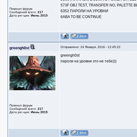
573F OBJ TEST, TRANSFER NO, PALETTE 
Покинул форум
6352 ПАРОЛИ НА УРОВНИ
Сообщений всего:
217
Дата рег-ции:
Июнь 2015
6ABA TO BE CONTINUE
Отправлено: 24 Января, 2016 - 12:45:22
greengh0st
greengh0st
пароли на уровни это не тебе)))
Покинул форум
Сообщений всего:
217
Дата рег-ции:
Июнь 2015