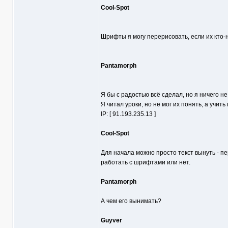
Cool-Spot
Шрифты я могу перерисовать, если их кто-
Pantamorph
Я бы с радостью всё сделал, но я ничего н
Я читал уроки, но не мог их понять, а учить
IP: [ 91.193.235.13 ]
Cool-Spot
Для начала можно просто текст вынуть - п
работать с шрифтами или нет.
Pantamorph
А чем его вынимать?
Guyver