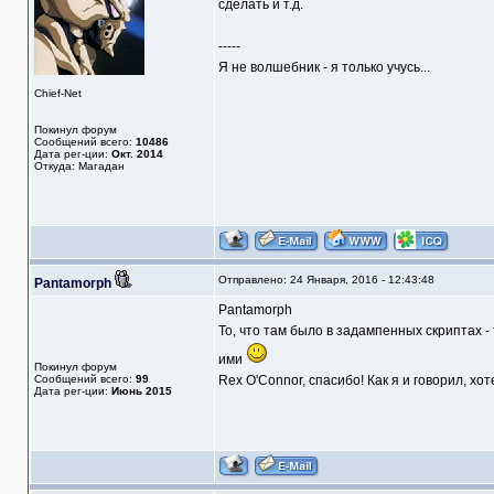
сделать и т.д.
-----
Я не волшебник - я только учусь...
Chief-Net
Покинул форум
Сообщений всего:
10486
Дата рег-ции:
Окт. 2014
Откуда: Магадан
Отправлено: 24 Января, 2016 - 12:43:48
Pantamorph
Pantamorph
То, что там было в задампенных скриптах - 
ими
Покинул форум
Сообщений всего:
99
Rex O'Connor, спасибо! Как я и говорил, хот
Дата рег-ции:
Июнь 2015