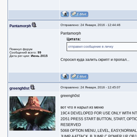
Отправлено: 24 Января, 2016 - 12:44:46
Pantamorph
Pantamorph
Цитата:
отправил сообщение в личку
Покинул форум
Сообщений всего:
99
Дата рег-ции:
Июнь 2015
Спросил куда залить скрипт и пропал...
Отправлено: 24 Января, 2016 - 12:45:07
greengh0st
greengh0st
вот что я нарыл из меню
19С4 DEVELOPED FOR USE ONLY WITH N
2D51 PRESS START BUTTON, START, OPTI
RESERVED
5068 OPTION MENU, LEVEL, EASY,NORMAL, 
JUMP, A ATTACK, B JUMP, C POWER UP, OBJ