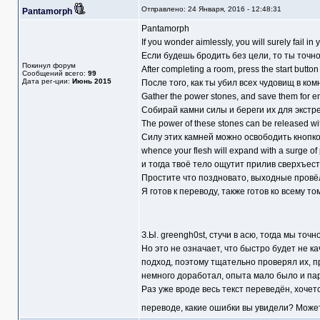
Отправлено: 24 Января, 2016 - 12:48:31
Pantamorph
Pantamorph
If you wonder aimlessly, you will surely fail in 
Если будешь бродить без цели, то ты точно
Покинул форум
After completing a room, press the start button 
Сообщений всего:
99
Дата рег-ции:
Июнь 2015
После того, как ты убил всех чудовищ в комн
Gather the power stones, and save them for e
Собирай камни силы и береги их для экстр
The power of these stones can be released with
Силу этих камней можно освободить кнопкой
whence your flesh will expand with a surge of
и тогда твоё тело ощутит прилив сверхъес
Простите что поздновато, выходные провёл
Я готов к переводу, также готов ко всему то
З.Ы. greengh0st, стучи в асю, тогда мы точ
Но это не означает, что быстро будет не 
подход, поэтому тщательно проверял их, п
немного доработал, опыта мало было и пар
Раз уже вроде весь текст переведён, хочет
переводе, какие ошибки вы увидели? Может