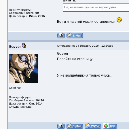
Цитата:
Не, название лучше не переводить
Покинул форум
Сообщений всего:
99
Дата рег-ции:
Июнь 2015
Вот и я на этой мысли остановился
Отправлено: 24 Января, 2016 - 12:50:57
Guyver
Guyver
Перейти на страницу
-----
Я не волшебник - я только учусь...
Chief-Net
Покинул форум
Сообщений всего:
10486
Дата рег-ции:
Окт. 2014
Откуда: Магадан