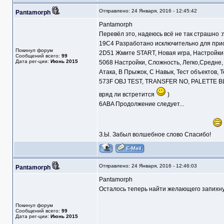
Отправлено: 24 Января, 2016 - 12:45:42
Pantamorph
Pantamorph
Перевёл это, надеюсь всё не так страшно :r
19С4 Разработано исключительно для прис
Покинул форум
2D51 Жмите START, Новая игра, Настройки
Сообщений всего:
99
Дата рег-ции:
Июнь 2015
5068 Настройки, Сложность, Легко,Средне, 
Атака, B Прыжок, C Навык, Тест объектов, Т
573F OBJ TEST, TRANSFER NO, PALETTE BLO
вряд ли встретится
)
6ABA Продолжение следует...
З.Ы. Забыл волшебное слово Спасибо!
Отправлено: 24 Января, 2016 - 12:46:03
Pantamorph
Pantamorph
Осталось теперь найти желающего запихнуть
Покинул форум
Сообщений всего:
99
Дата рег-ции:
Июнь 2015