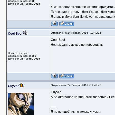
Сообщений всего:
99
Дата рег-ции:
Июнь 2015
У меня воображения не хватило придумать 
То что шло в голову - Дом Ужасов, Дом Крови,
Я знаю в Meka был tile viewer, правда она н
Отправлено: 24 Января, 2016 - 12:49:26
Cool-Spot
Cool-Spot
Не, название лучше не переводить
Покинул форум
Сообщений всего:
268
Дата рег-ции:
Июнь 2015
Отправлено: 24 Января, 2016 - 12:49:45
Guyver
Guyver
А Splatterhouse не японское творение? Есл
-----
Я не волшебник - я только учусь...