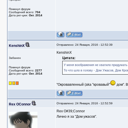
Покинул форум
Сообщений всего:
704
Дата рег-ции:
Окт. 2014
Отправлено: 24 Января, 2016 - 12:52:39
KenshinX
KenshinX
Цитата:
Забанен
У меня воображения не хватило придумать 
Покинул форум
То что шло в голову - Дом Ужасов, Дом Крови
Сообщений всего:
2277
Дата рег-ции:
Окт. 2014
"Окровавленный (aka "кровавый"
дом". В
Отправлено: 24 Января, 2016 - 12:52:59
Rex OConnor
Rex O#39;Connor
Лично я за "Дом ужасов".