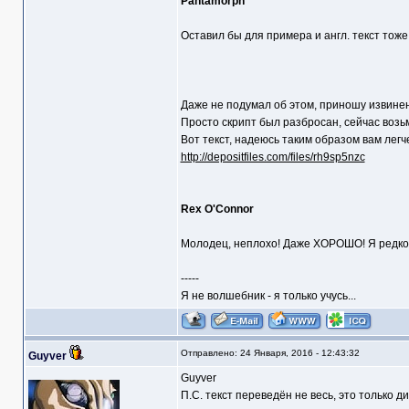
Pantamorph
Оставил бы для примера и англ. текст тоже.
Даже не подумал об этом, приношу извине
Просто скрипт был разбросан, сейчас возьм
Вот текст, надеюсь таким образом вам лег
http://depositfiles.com/files/rh9sp5nzc
Rex O'Connor
Молодец, неплохо! Даже ХОРОШО! Я редко 
-----
Я не волшебник - я только учусь...
Отправлено: 24 Января, 2016 - 12:43:32
Guyver
Guyver
П.С. текст переведён не весь, это только д