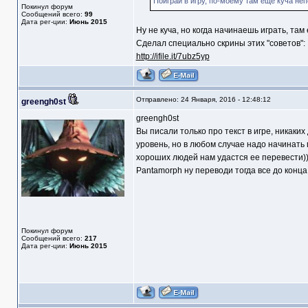
Поиграй в игру, по-моему там ещё куча неп
Покинул форум
Сообщений всего:
99
Дата рег-ции:
Июнь 2015
Ну не куча, но когда начинаешь играть, там 
Сделал специально скрины этих "советов":
http://ifile.it/7ubz5yp
Отправлено: 24 Января, 2016 - 12:48:12
greengh0st
greengh0st
Вы писали только про текст в игре, никаких
уровень, но в любом случае надо начинать 
хороших людей нам удастся ее перевести))
Pantamorph ну переводи тогда все до конца 
Покинул форум
Сообщений всего:
217
Дата рег-ции:
Июнь 2015