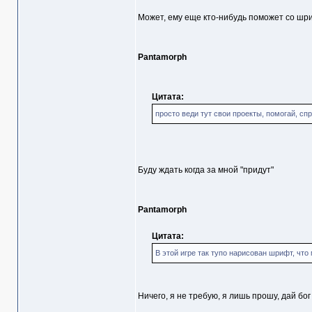
Может, ему еще кто-нибудь поможет со шр
Pantamorph
Цитата:
просто веди тут свои проекты, помогай, спр
Буду ждать когда за мной "придут"
Pantamorph
Цитата:
В этой игре так тупо нарисован шрифт, что 
Ничего, я не требую, я лишь прошу, дай бог