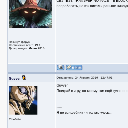
OBJ TEST, TRANSFER NO, PALETTE BLOCK O
попробовать, но как писал и раньше никогд
Покинул форум
Сообщений всего:
217
Дата рег-ции:
Июнь 2015
Отправлено: 24 Января, 2016 - 12:47:01
Guyver
Guyver
Поиграй в игру, по-моему там ещё куча неп
-----
Я не волшебник - я только учусь...
Chief-Net