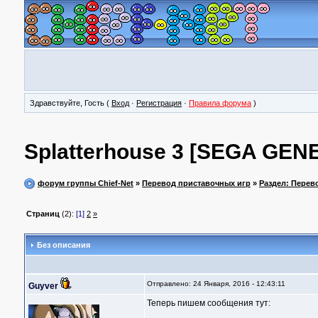
Здравствуйте, Гость (
Вход
·
Регистрация
·
Правила форума
)
Splatterhouse 3 [SEGA GEN
форум группы Chief-Net
»
Перевод приставочных игр
»
Раздел: Перев
Страниц
(2):
[1]
2
»
Без описания
Отправлено: 24 Января, 2016 - 12:43:11
Guyver
Теперь пишем сообщения тут: