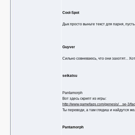
Cool-Spot
Дык просто выньте текст для парня, пусть
Guyver
Сильно совневаюсь, что они захотят... Хотя
seikatsu
Pantamorph
Вот здесь скрипт из игры:
http://www.gamefaqs.com/genesis/....se-3/f
Ты переводи, а там глядиш и найдутся же
Pantamorph