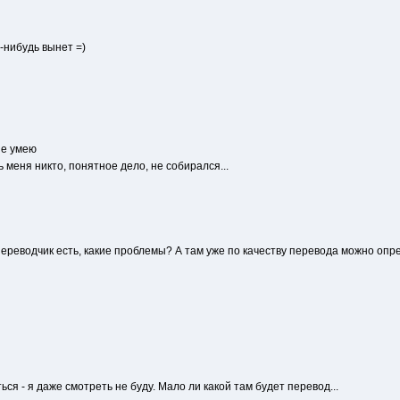
-нибудь вынет =)
не умею
ть меня никто, понятное дело, не собирался...
переводчик есть, какие проблемы? А там уже по качеству перевода можно опр
ься - я даже смотреть не буду. Мало ли какой там будет перевод...