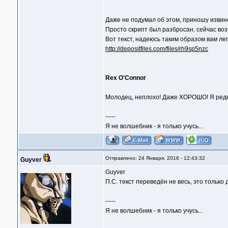
Даже не подумал об этом, приношу изви
Просто скрипт был разбросан, сейчас воз
Вот текст, надеюсь таким образом вам ле
http://depositfiles.com/files/rh9sp5nzc
Rex O'Connor
Молодец, неплохо! Даже ХОРОШО! Я редко
-----
Я не волшебник - я только учусь...
Отправлено: 24 Января, 2016 - 12:43:32
Guyver
Guyver
П.С. текст переведён не весь, это только 
-----
Я не волшебник - я только учусь...