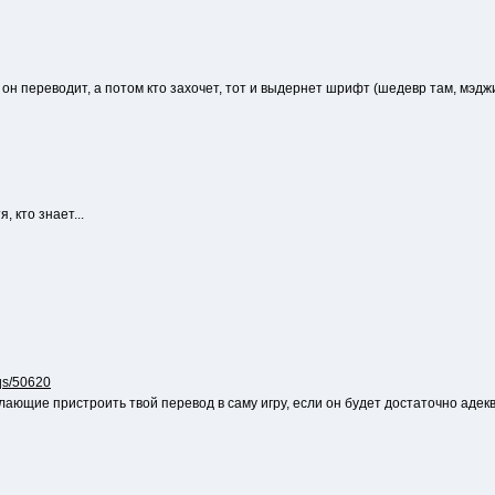
 он переводит, а потом кто захочет, тот и выдернет шрифт (шедевр там, мэджи
, кто знает...
aqs/50620
лающие пристроить твой перевод в саму игру, если он будет достаточно адек