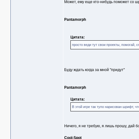
Может, ему еще кто-нибудь поможет со 
Pantamorph
Цитата:
просто веди тут свои проекты, помогай, с
Буду ждать когда за мной "придут"
Pantamorph
Цитата:
В этой игре так тупо нарисован шрифт, чт
Ничего, я не требую, я лишь прошу, дай б
Cool-Spot