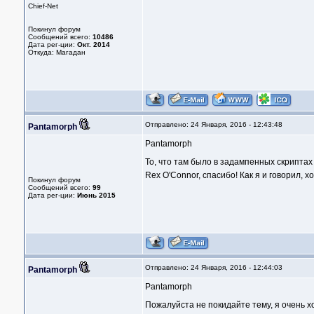
Chief-Net
Покинул форум
Сообщений всего:
10486
Дата рег-ции:
Окт. 2014
Откуда: Магадан
Отправлено: 24 Января, 2016 - 12:43:48
Pantamorph
Pantamorph
То, что там было в задампенных скриптах 
Rex O'Connor, спасибо! Как я и говорил, х
Покинул форум
Сообщений всего:
99
Дата рег-ции:
Июнь 2015
Отправлено: 24 Января, 2016 - 12:44:03
Pantamorph
Pantamorph
Пожалуйста не покидайте тему, я очень хоч