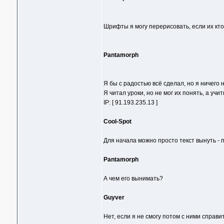
Шрифты я могу перерисовать, если их кто
Pantamorph
Я бы с радостью всё сделал, но я ничего 
Я читал уроки, но не мог их понять, а учи
IP: [ 91.193.235.13 ]
Cool-Spot
Для начала можно просто текст вынуть - 
Pantamorph
А чем его вынимать?
Guyver
Нет, если я не смогу потом с ними справит