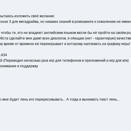
опытаюсь изложить своё желание:
ouse 3 для мегадрайва, но никаких знаний в ромхакинге к сожалению не имею, 
 чтобы те, кто не владеют английским языком могли бы её пройти на своём ро
уйста сделайте мне дамп всех диалогов, я обещаю (нет - гарантирую) качеств
р время от времени её переигрывает и которому наплевать на графику игры!
1434
й (Переводил несколько java игр для телефонов и приложений и игр для кпк)
понимание и поддержку
 мне будет лень его перерисовывать... А тогда и вынимать текст лень...