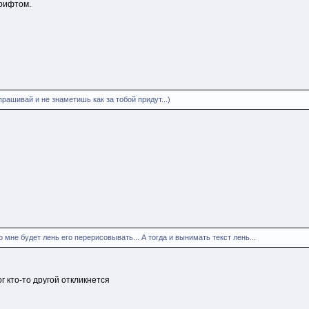
шрифтом.
прашивай и не знаметишь как за тобой придут...)
о мне будет лень его перерисовывать... А тогда и вынимать текст лень...
ог кто-то другой откликнется