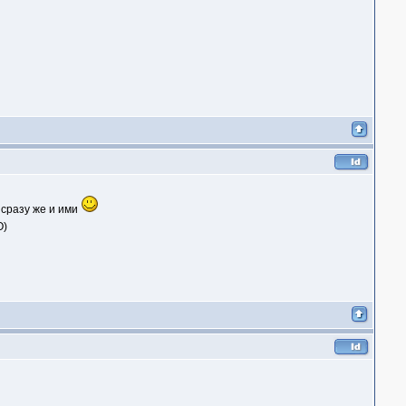
 сразу же и ими
О)