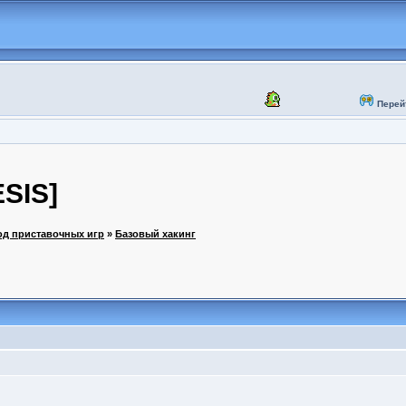
Перей
ESIS]
од приставочных игр
»
Базовый хакинг