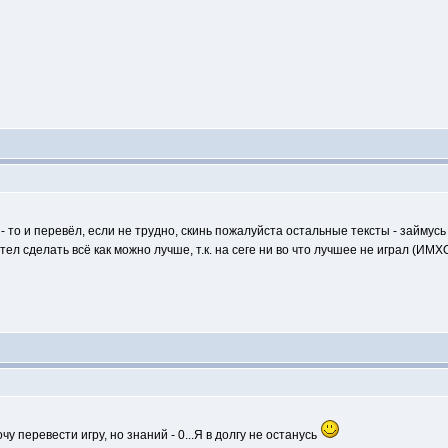
- то и перевёл, если не трудно, скинь пожалуйста остальные тексты - займусь
отел сделать всё как можно лучше, т.к. на сеге ни во что лучшее не играл (ИМХ
у перевести игру, но знаний - 0...Я в долгу не останусь