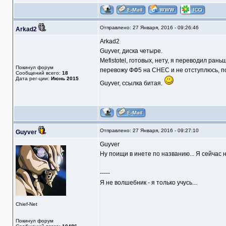
Отправлено: 27 Января, 2016 - 09:26:46
Arkad2
Arkad2
Guyver, диска четыре.
Mefistotel, готовых, нету, я переводил ран
Покинул форум
перевожу ФФ5 на СНЕС и не отступлюсь, по
Сообщений всего:
18
Дата рег-ции:
Июнь 2015
Guyver, ссылка битая.
Отправлено: 27 Января, 2016 - 09:27:10
Guyver
Guyver
Ну поищи в инете по названию... Я сейчас н
-----
Я не волшебник - я только учусь...
Chief-Net
Покинул форум