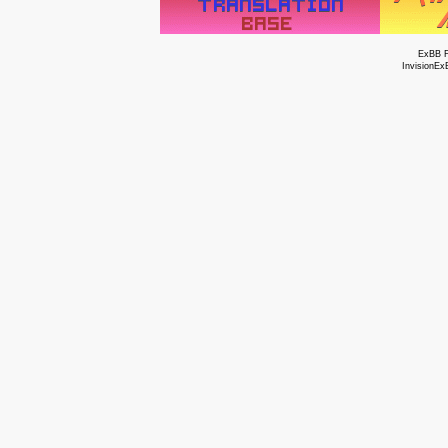
ExBB 
InvisionEx