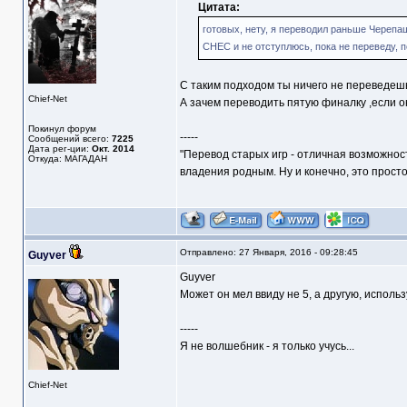
Цитата:
готовых, нету, я переводил раньше Черепаш
СНЕС и не отступлюсь, пока не переведу, п
С таким подходом ты ничего не переведешь.
Chief-Net
А зачем переводить пятую финалку ,если
Покинул форум
-----
Сообщений всего:
7225
Дата рег-ции:
Окт. 2014
"Перевод старых игр - отличная возможнос
Откуда: МАГАДАН
владения родным. Ну и конечно, это прост
Отправлено: 27 Января, 2016 - 09:28:45
Guyver
Guyver
Может он мел ввиду не 5, а другую, исполь
-----
Я не волшебник - я только учусь...
Chief-Net