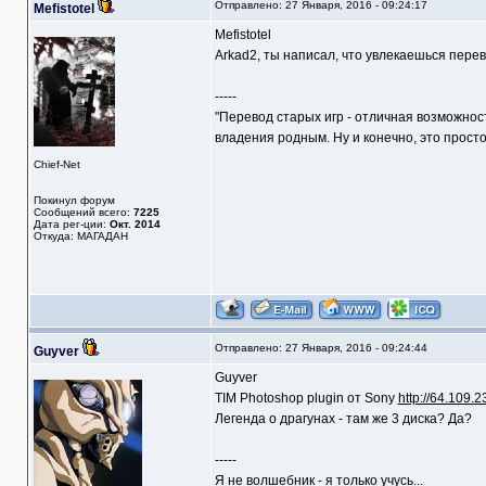
Отправлено: 27 Января, 2016 - 09:24:17
Mefistotel
Mefistotel
Arkad2, ты написал, что увлекаешься перев
-----
"Перевод старых игр - отличная возможнос
владения родным. Ну и конечно, это прост
Chief-Net
Покинул форум
Сообщений всего:
7225
Дата рег-ции:
Окт. 2014
Откуда: МАГАДАН
Отправлено: 27 Января, 2016 - 09:24:44
Guyver
Guyver
TIM Photoshop plugin от Sony
http://64.109.2
Легенда о драгунах - там же 3 диска? Да?
-----
Я не волшебник - я только учусь...