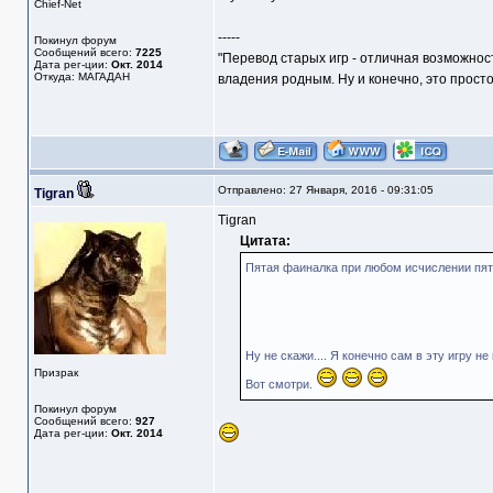
Chief-Net
-----
Покинул форум
Сообщений всего:
7225
"Перевод старых игр - отличная возможнос
Дата рег-ции:
Окт. 2014
Откуда: МАГАДАН
владения родным. Ну и конечно, это прост
Отправлено: 27 Января, 2016 - 09:31:05
Tigran
Tigran
Цитата:
Пятая фаиналка при любом исчислении пят
Ну не скажи.... Я конечно сам в эту игру не
Призрак
Вот смотри.
Покинул форум
Сообщений всего:
927
Дата рег-ции:
Окт. 2014