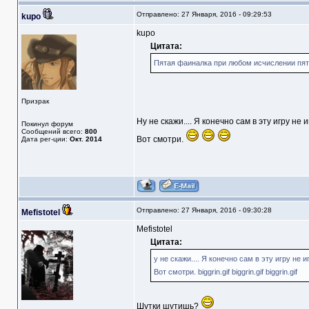
Отправлено: 27 Января, 2016 - 09:29:53
kupo
kupo
Цитата:
Пятая фаиналка при любом исчислении пят
Призрак
Ну не скажи.... Я конечно сам в эту игру не 
Покинул форум
Сообщений всего:
800
Вот смотри.
Дата рег-ции:
Окт. 2014
Отправлено: 27 Января, 2016 - 09:30:28
Mefistotel
Mefistotel
Цитата:
у не скажи.... Я конечно сам в эту игру не игр
Вот смотри. biggrin.gif biggrin.gif biggrin.gif
Шутки шутишь?