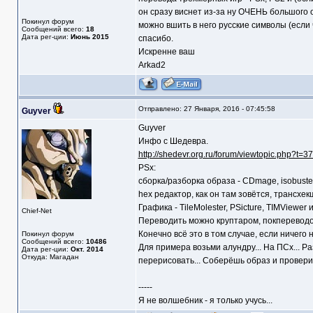
он сразу виснет из-за ну ОЧЕНЬ большого 
Покинул форум
можно вшить в него русские символы (если 
Сообщений всего:
18
Дата рег-ции:
Июнь 2015
спасибо.
Искренне ваш
Arkad2
Отправлено: 27 Января, 2016 - 07:45:58
Guyver
Guyver
Инфо с Шедевра.
http://shedevr.org.ru/forum/viewtopic.php?t=3
PSx:
сборка/разборка образа - CDmage, isobuster
hex редактор, как он там зовётся, трансхек
Графика - TileMolester, PSicture, TIMViewe
Chief-Net
Переводить можно круптаром, покпереводом
Конечно всё это в том случае, если ничего н
Покинул форум
Сообщений всего:
10486
Для примера возьми алундру... На ПСх... Р
Дата рег-ции:
Окт. 2014
Откуда: Магадан
перерисовать... Соберёшь образ и провериш
-----
Я не волшебник - я только учусь...