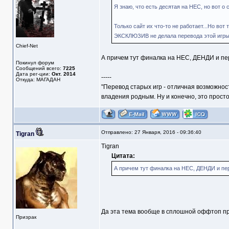
Я знаю, что есть десятая на НЕС, но вот о
Только сайт их что-то не работает...Но вот
ЭКСКЛЮЗИВ не делала перевода этой игры??
Chief-Net
А причем тут финалка на НЕС, ДЕНДИ и пер
Покинул форум
Сообщений всего:
7225
Дата рег-ции:
Окт. 2014
-----
Откуда: МАГАДАН
"Перевод старых игр - отличная возможнос
владения родным. Ну и конечно, это прост
Отправлено: 27 Января, 2016 - 09:36:40
Tigran
Tigran
Цитата:
А причем тут финалка на НЕС, ДЕНДИ и пер
Да эта тема вообще в сплошной оффтоп п
Призрак