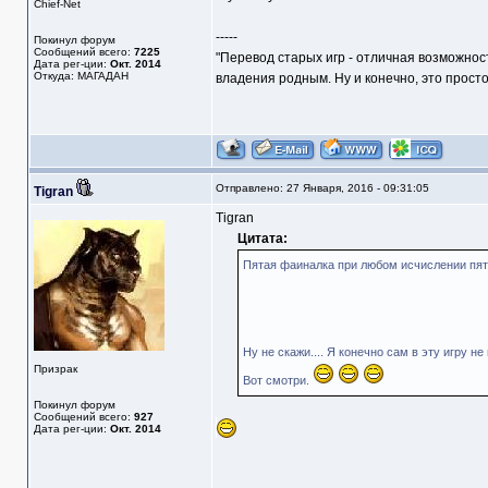
Chief-Net
-----
Покинул форум
Сообщений всего:
7225
"Перевод старых игр - отличная возможнос
Дата рег-ции:
Окт. 2014
Откуда: МАГАДАН
владения родным. Ну и конечно, это прост
Отправлено: 27 Января, 2016 - 09:31:05
Tigran
Tigran
Цитата:
Пятая фаиналка при любом исчислении пят
Ну не скажи.... Я конечно сам в эту игру не
Призрак
Вот смотри.
Покинул форум
Сообщений всего:
927
Дата рег-ции:
Окт. 2014