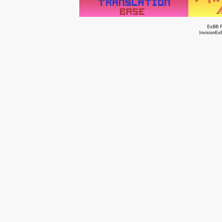
ExBB 
InvisionEx