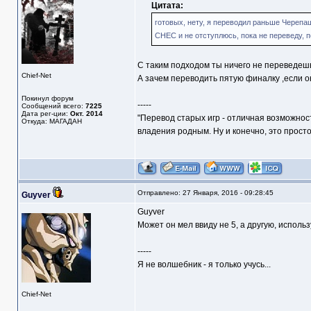
Цитата:
готовых, нету, я переводил раньше Черепаш
СНЕС и не отступлюсь, пока не переведу, п
С таким подходом ты ничего не переведешь.
Chief-Net
А зачем переводить пятую финалку ,если
Покинул форум
-----
Сообщений всего:
7225
Дата рег-ции:
Окт. 2014
"Перевод старых игр - отличная возможнос
Откуда: МАГАДАН
владения родным. Ну и конечно, это прост
Отправлено: 27 Января, 2016 - 09:28:45
Guyver
Guyver
Может он мел ввиду не 5, а другую, исполь
-----
Я не волшебник - я только учусь...
Chief-Net