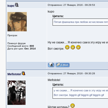
Отправлено: 27 Января, 2016 - 09:29:53
kupo
kupo
Цитата:
Пятая фаиналка при любом исчислении пят
Призрак
Ну не скажи.... Я конечно сам в эту игру не 
Покинул форум
Сообщений всего:
800
Вот смотри.
Дата рег-ции:
Окт. 2014
Отправлено: 27 Января, 2016 - 09:30:28
Mefistotel
Mefistotel
Цитата:
у не скажи.... Я конечно сам в эту игру не игр
Вот смотри. biggrin.gif biggrin.gif biggrin.gif
Шутки шутишь?