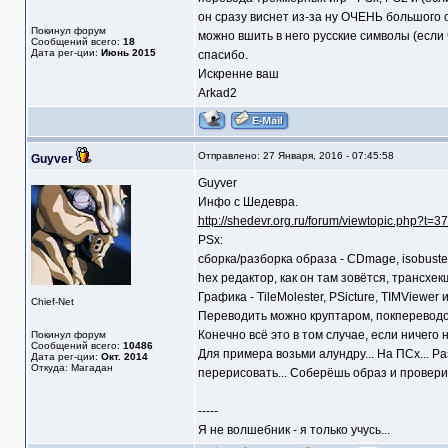
он сразу виснет из-за ну ОЧЕНЬ большого 
Покинул форум
можно вшить в него русские символы (если 
Сообщений всего:
18
Дата рег-ции:
Июнь 2015
спасибо.
Искренне ваш
Arkad2
Отправлено: 27 Января, 2016 - 07:45:58
Guyver
Guyver
Инфо с Шедевра.
http://shedevr.org.ru/forum/viewtopic.php?t=3
PSx:
сборка/разборка образа - CDmage, isobuster
hex редактор, как он там зовётся, трансхек
Графика - TileMolester, PSicture, TIMViewe
Chief-Net
Переводить можно круптаром, покпереводом
Конечно всё это в том случае, если ничего н
Покинул форум
Сообщений всего:
10486
Для примера возьми алундру... На ПСх... Р
Дата рег-ции:
Окт. 2014
Откуда: Магадан
перерисовать... Соберёшь образ и провериш
-----
Я не волшебник - я только учусь...