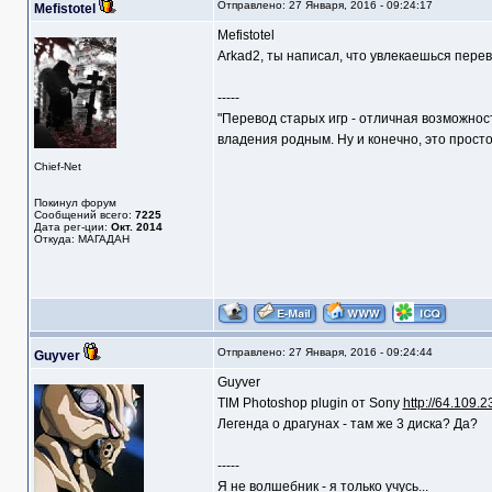
Отправлено: 27 Января, 2016 - 09:24:17
Mefistotel
Mefistotel
Arkad2, ты написал, что увлекаешься перев
-----
"Перевод старых игр - отличная возможнос
владения родным. Ну и конечно, это прост
Chief-Net
Покинул форум
Сообщений всего:
7225
Дата рег-ции:
Окт. 2014
Откуда: МАГАДАН
Отправлено: 27 Января, 2016 - 09:24:44
Guyver
Guyver
TIM Photoshop plugin от Sony
http://64.109.2
Легенда о драгунах - там же 3 диска? Да?
-----
Я не волшебник - я только учусь...