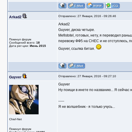
Отправлено: 27 Января, 2016 - 09:26:46
Arkad2
Arkad2
Guyver, диска четыре.
Mefistotel, готовых, нету, я переводил ран
Покинул форум
перевожу ФФ5 на СНЕС и не отступлюсь, по
Сообщений всего:
18
Дата рег-ции:
Июнь 2015
Guyver, ссылка битая.
Отправлено: 27 Января, 2016 - 09:27:10
Guyver
Guyver
Ну поищи в инете по названию... Я сейчас н
-----
Я не волшебник - я только учусь...
Chief-Net
Покинул форум