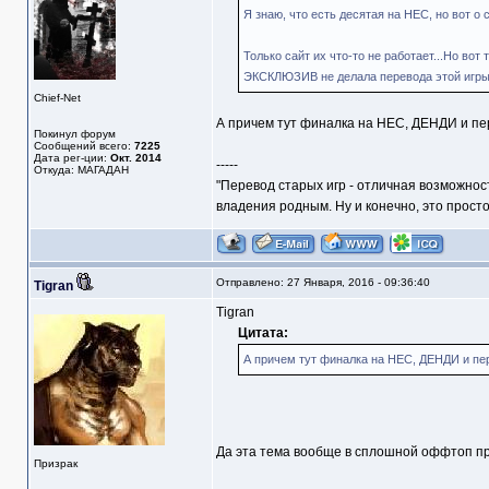
Я знаю, что есть десятая на НЕС, но вот о
Только сайт их что-то не работает...Но вот
ЭКСКЛЮЗИВ не делала перевода этой игры??
Chief-Net
А причем тут финалка на НЕС, ДЕНДИ и пер
Покинул форум
Сообщений всего:
7225
Дата рег-ции:
Окт. 2014
-----
Откуда: МАГАДАН
"Перевод старых игр - отличная возможнос
владения родным. Ну и конечно, это прост
Отправлено: 27 Января, 2016 - 09:36:40
Tigran
Tigran
Цитата:
А причем тут финалка на НЕС, ДЕНДИ и пер
Да эта тема вообще в сплошной оффтоп п
Призрак