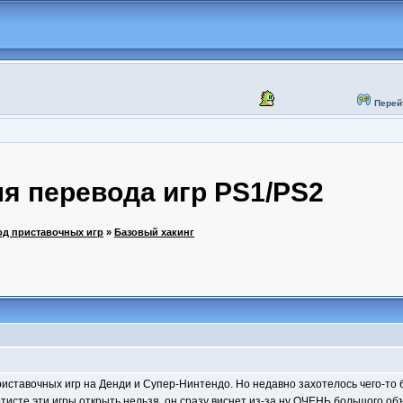
Перей
я перевода игр PS1/PS2
од приставочных игр
»
Базовый хакинг
иставочных игр на Денди и Супер-Нинтендо. Но недавно захотелось чего-то б
ртисте эти игры открыть нельзя, он сразу виснет из-за ну ОЧЕНЬ большого об