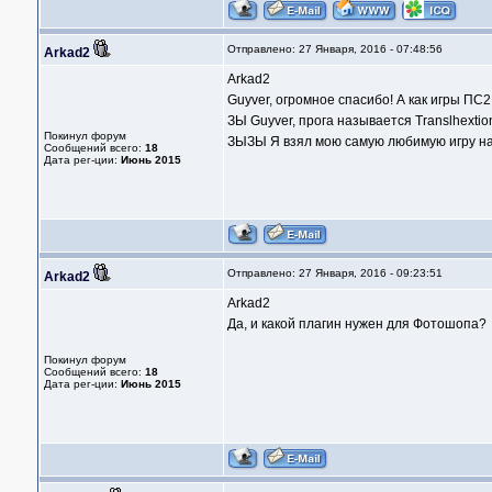
Отправлено: 27 Января, 2016 - 07:48:56
Arkad2
Arkad2
Guyver, огромное спасибо! А как игры ПС2
ЗЫ Guyver, прога называется Translhextio
Покинул форум
ЗЫЗЫ Я взял мою самую любимую игру на
Сообщений всего:
18
Дата рег-ции:
Июнь 2015
Отправлено: 27 Января, 2016 - 09:23:51
Arkad2
Arkad2
Да, и какой плагин нужен для Фотошопа?
Покинул форум
Сообщений всего:
18
Дата рег-ции:
Июнь 2015