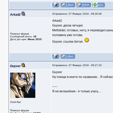
Отправлено: 27 Января, 2016 - 09:26:46
Arkad2
Arkad2
Guyver, диска четыре.
Mefistotel, готовых, нету, я переводил р
Покинул форум
половина уже готова.
Сообщений всего:
18
Дата рег-ции:
Июнь 2015
Guyver, ссылка битая.
Отправлено: 27 Января, 2016 - 09:27:10
Guyver
Guyver
Ну поищи в инете по названию... Я сейчас 
-----
Я не волшебник - я только учусь...
Chief-Net
Покинул форум