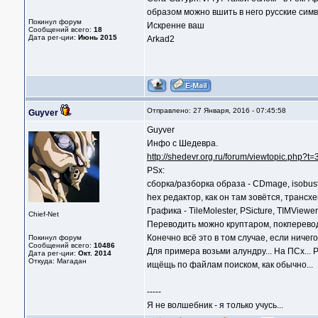
образом можно вшить в него русские симв
Покинул форум
Искренне ваш
Сообщений всего:
18
Дата рег-ции:
Июнь 2015
Arkad2
Отправлено: 27 Января, 2016 - 07:45:58
Guyver
Guyver
Инфо с Шедевра.
http://shedevr.org.ru/forum/viewtopic.php?t
PSx:
сборка/разборка образа - CDmage, isobust
hex редактор, как он там зовётся, трансх
Графика - TileMolester, PSicture, TIMView
Chief-Net
Переводить можно круптаром, покпереводо
Конечно всё это в том случае, если ничего
Покинул форум
Сообщений всего:
10486
Для примера возьми алундру... На ПСх... 
Дата рег-ции:
Окт. 2014
Откуда: Магадан
ищёщь по файлам поиском, как обычно...
-----
Я не волшебник - я только учусь...