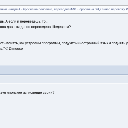
ашки ниндзя 4 - бросил на половине, переводил ФФ1 - бросил на 3/4,сейчас перевожу 
ь. А если и переведешь, то...
и она давным-давно переведена Шедевром?
сть понять, как устроены программы, подучить иностранный язык и поднять 
а." © Dimouse
льзуя японское исчисление серии?