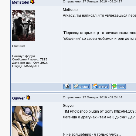
Отправлено: 27 Января, 2016 - 09:24:17
Mefistotel
Mefistotel
Arkad2, ты написал, что увлекаешься пер
-----
"Перевод старых игр - отличная возможно
"общения" со своей любимой игрой детств
Chief-Net
Покинул форум
Сообщений всего:
7225
Дата рег-ции:
Окт. 2014
Откуда: МАГАДАН
Отправлено: 27 Января, 2016 - 09:24:44
Guyver
Guyver
TIM Photoshop plugin от Sony
http://64.109
Легенда о драгунах - там же 3 диска? Да?
-----
Я не волшебник - я только учусь...