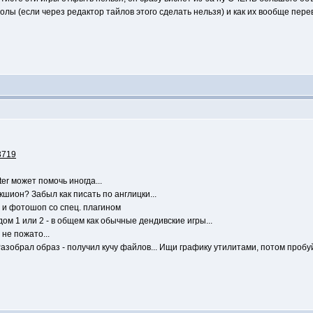
олы (если через редактор тайлов этого сделать нельзя) и как их вообще пере
=3719
er может помочь иногда...
екшион? Забыл как писать по англицки...
er и фотошоп со спец. плагином
м 1 или 2 - в общем как обычные дендивские игры...
 не пожато...
Разобрал образ - получил кучу файлов... Ищи графику утилитами, потом пробу