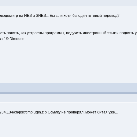
еводом игр на NES и SNES... Есть ли хотя бы один готовый перевод?
сть понять, как устроены программы, подучить иностранный язык и поднять 
а." © Dimouse
.234.134/ch/psx/timplugin.zip
Ссылку не проверял, может битая уже...