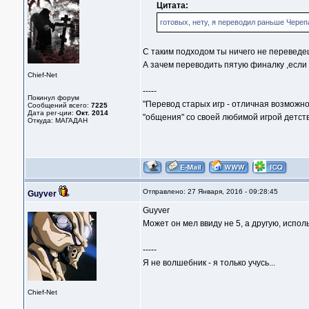
Цитата:
готовых, нету, я переводил раньше Череп
С таким подходом ты ничего не переведеш
А зачем переводить пятую финалку ,есл
Chief-Net
-----
Покинул форум
"Перевод старых игр - отличная возможно
Сообщений всего:
7225
Дата рег-ции:
Окт. 2014
"общения" со своей любимой игрой детств
Откуда: МАГАДАН
Отправлено: 27 Января, 2016 - 09:28:45
Guyver
Guyver
Может он мел ввиду не 5, а другую, испо
-----
Я не волшебник - я только учусь...
Chief-Net