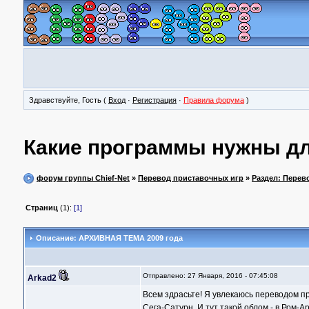
Здравствуйте, Гость (
Вход
·
Регистрация
·
Правила форума
)
Какие программы нужны дл
форум группы Chief-Net
»
Перевод приставочных игр
»
Раздел: Перев
Страниц
(1):
[1]
Описание: АРХИВНАЯ ТЕМА 2009 года
Отправлено: 27 Января, 2016 - 07:45:08
Arkad2
Всем здрасьте! Я увлекаюсь переводом пр
Сега-Сатурн. И тут такой облом - в Ром-А