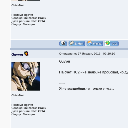
Chief-Net
Покинул форум
Сообщений всего:
10486
Дата рег-ции:
Окт. 2014
Откуда: Магадан
Отправлено: 27 Января, 2016 - 09:26:10
Guyver
Guyver
На счёт ПС2 - не знаю, не пробовал, но д
-----
Я не волшебник - я только учусь...
Chief-Net
Покинул форум
Сообщений всего:
10486
Дата рег-ции:
Окт. 2014
Откуда: Магадан