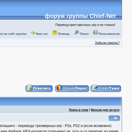
форум группы Chief-Net
Перевод приставочных игр и не только!
ти на сайт группы
Наш чат
Помощь
Поиск
Пользователи
Забыли пароль?
Поиск в теме
|
Версия для печати
ольшего - перевода трехмерных игр - PSx, PS2 и (если возможно)
ъема файлов, HEX-редактор открывает их, хоть и со скрипом, но каким