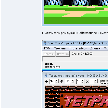
1. Открываем ром в ДжиннТайлМэппере и смотр