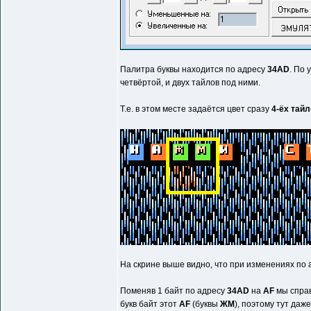
Палитра буквы находится по адресу
34AD
. По
четвёртой, и двух тайлов под ними.
Т.е. в этом месте задаётся цвет сразу
4-ёх тай
На скрине выше видно, что при изменениях по
Поменяв 1 байт по адресу
34AD
на
AF
мы справ
букв байт этот
AF
(буквы
ЖМ
), поэтому тут да