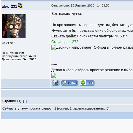
Отправлено: 15 Января, 2020 - 14:53:55
alex_231
Вот, наваял чутка.
Но про знания ты верно подметил, без них в де
Нужно хотя бы представление об основных ком
Скачать файл:
Поиск карты палитры NES.zip
Скачан раз: 272
Chief-Net
Покинул форум
Сообщений всего:
4700
Дата рег-ции:
Окт. 2014
-----
Делая выбор, отбрось простое решение и выбер
Страниц
(1):
[1]
Сейчас эту тему просматривают: 1 (гостей: 1, зарегистрированных: 0)