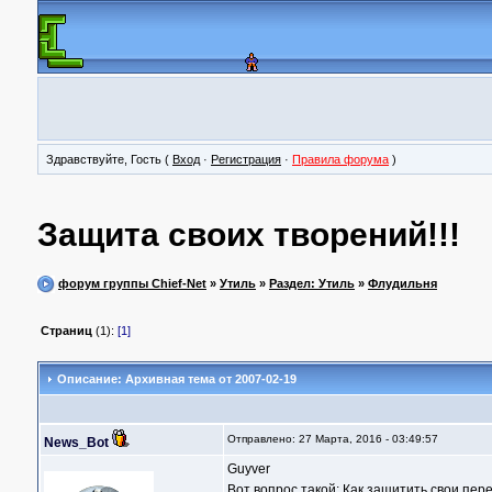
Здравствуйте, Гость (
Вход
·
Регистрация
·
Правила форума
)
Защита своих творений!!!
форум группы Chief-Net
»
Утиль
»
Раздел: Утиль
»
Флудильня
Страниц
(1):
[1]
Описание: Архивная тема от 2007-02-19
Отправлено: 27 Марта, 2016 - 03:49:57
News_Bot
Guyver
Вот вопрос такой: Как защитить свои пер