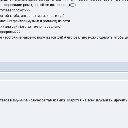
о переводим ромы, но всё же интересно ;о))))
ступает "плохо"???
з гей-клуба, интернет-магазинов и т.д.)
латных файлов (музыки и роликов) из сети...
щик или сайт (это уж точно нереально)
-программ???
отивостояние какое-то получается ;о))) А что реально можно сделать, чтобы 
тов в эму-мире - санчезов там всяких) Пиарится на всех эмусайтах, дружить с