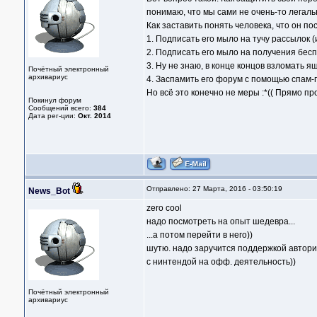
понимаю, что мы сами не очень-то легальн
Как заставить понять человека, что он по
1. Подписать его мыло на тучу рассылок (и
2. Подписать его мыло на получения бесп
3. Ну не знаю, в конце концов взломать я
Почётный электронный
архивариус
4. Заспамить его форум с помощью спам
Но всё это конечно не меры :*(( Прямо пр
Покинул форум
Сообщений всего:
384
Дата рег-ции:
Окт. 2014
Отправлено: 27 Марта, 2016 - 03:50:19
News_Bot
zero cool
надо посмотреть на опыт шедевра...
...а потом перейти в него))
шутю. надо заручится поддержкой авторите
с нинтендой на офф. деятельность))
Почётный электронный
архивариус