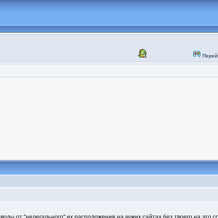
Перей
еводы от "нелегального" их расположения на чужих сайтах без твоего на это 