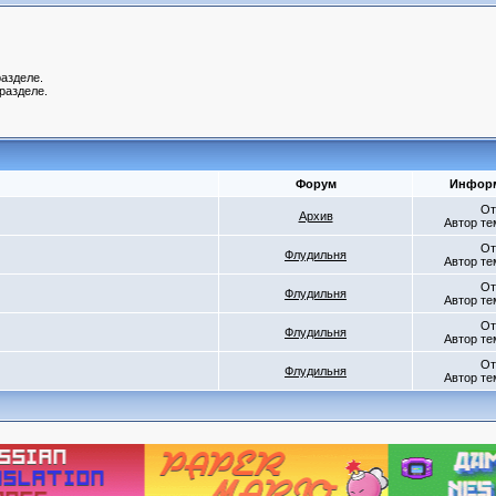
азделе.
разделе.
Форум
Информ
От
Архив
Автор т
От
Флудильня
Автор т
От
Флудильня
Автор т
От
Флудильня
Автор т
От
Флудильня
Автор т