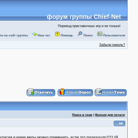
форум группы Chief-Net
Перевод приставочных игр и не только!
ти на сайт группы
Наш чат
Помощь
Поиск
Пользователи
Забыли пароль?
Поиск в теме
|
Версия для печати
согласия и какие меры можно применить, если это произошло??? (Я