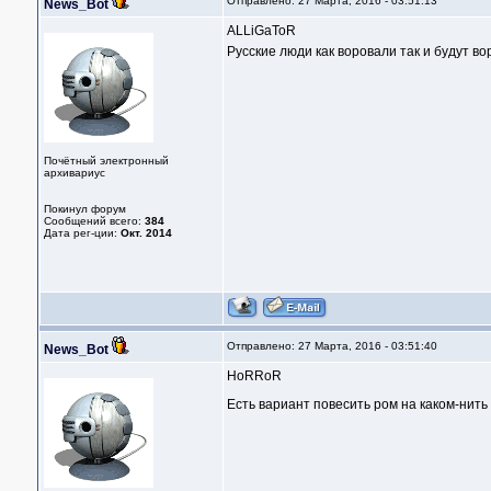
Отправлено: 27 Марта, 2016 - 03:51:13
News_Bot
ALLiGaToR
Русские люди как воровали так и будут вор
Почётный электронный
архивариус
Покинул форум
Сообщений всего:
384
Дата рег-ции:
Окт. 2014
Отправлено: 27 Марта, 2016 - 03:51:40
News_Bot
HoRRoR
Есть вариант повесить ром на каком-нить 