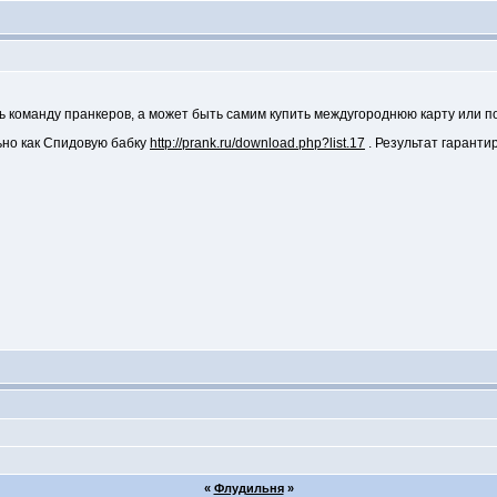
ть команду пранкеров, а может быть самим купить междугороднюю карту или п
ьно как Спидовую бабку
http://prank.ru/download.php?list.17
. Результат гарант
«
Флудильня
»