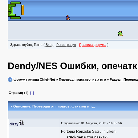
Здравствуйте, Гость (
Вход
·
Регистрация
·
Правила форума
)
Dendy/NES Ошибки, опечатк
форум группы Chief-Net
»
Перевод приставочных игр
»
Раздел: Перево
Страниц
(1):
[1]
Описание: Переводы от пиратов, фанатов и т.д.
Отправлено: 01 Августа, 2015 - 16:32:56
dizzy
Portopia Renzoku Satsujin Jiken.
Спойлер
(
Отобразить
)