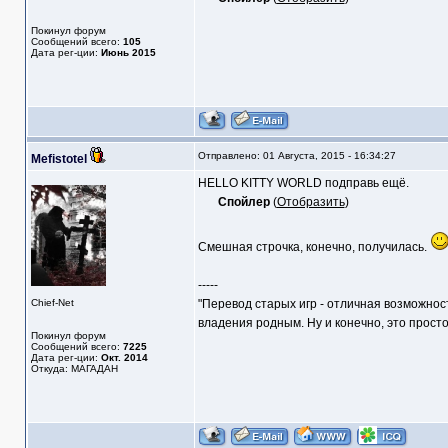
Покинул форум
Сообщений всего:
105
Дата рег-ции:
Июнь 2015
Отправлено: 01 Августа, 2015 - 16:34:27
Mefistotel
HELLO KITTY WORLD подправь ещё.
Спойлер
(
Отобразить
)
Смешная строчка, конечно, получилась.
-----
Chief-Net
"Перевод старых игр - отличная возможнос
владения родным. Ну и конечно, это прост
Покинул форум
Сообщений всего:
7225
Дата рег-ции:
Окт. 2014
Откуда: МАГАДАН