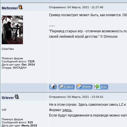
Отправлено: 04 Марта, 2021 - 11:27:48
Mefistotel
Гривер посмотрит может быть, как появится. 
-----
"Перевод старых игр - отличная возможность п
своей любимой игрой детства." © Dimouse
Chief-Net
Покинул форум
Сообщений всего:
7225
Дата рег-ции:
Окт. 2014
Откуда: МАГАДАН
Отправлено: 04 Марта, 2021 - 13:34:01
Griever
Не в этом случае. Здесь самописная смесь LZ и
Формат
здесь
.
VIP
Если будут продвижения в переводе можно нап
Покинул форум
Сообщений всего:
515
Дата рег-ции:
Июнь 2015