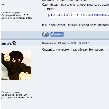
Добавил в релиз requirements.txt
Сделай один раз для установки в папке со скри
VIP
CODE:
Покинул форум
pip install -r requirements
Сообщений всего:
515
Дата рег-ции:
Июнь 2015
И он заработает. Примеры использования посмот
Отправлено: 19 Марта, 2021 - 22:37:47
ZukoFL
Спасибо, инструмент заработал. Но lua скрипт к
Покинул форум
Сообщений всего:
69
Дата рег-ции:
Февр. 2016