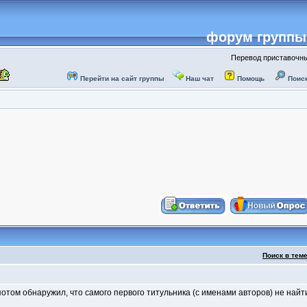
форум группы 
Перевод приставочных
Перейти на сайт группы
Наш чат
Помощь
Поис
Поиск в тем
 потом обнаружил, что самого первого титульника (с именами авторов) не найти