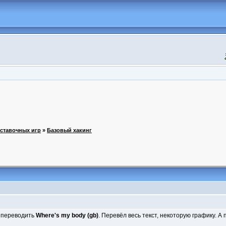
иставочных игр
»
Базовый хакинг
л переводить
Where's my body (gb)
. Перевёл весь текст, некоторую графику. А