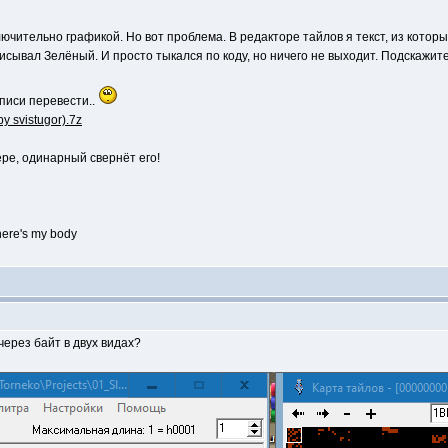
чительно графикой. Но вот проблема. В редакторе тайлов я текст, из которых 
писывал Зелёный. И просто тыкался по коду, но ничего не выходит. Подскажите
писи перевести..
 svistugor).7z
ere's my body
ерез байт в двух видах?