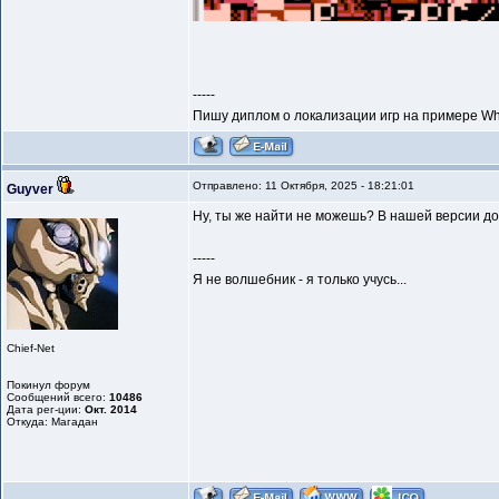
-----
Пишу диплом о локализации игр на примере Wh
Отправлено: 11 Октября, 2025 - 18:21:01
Guyver
Ну, ты же найти не можешь? В нашей версии до
-----
Я не волшебник - я только учусь...
Chief-Net
Покинул форум
Сообщений всего:
10486
Дата рег-ции:
Окт. 2014
Откуда: Магадан