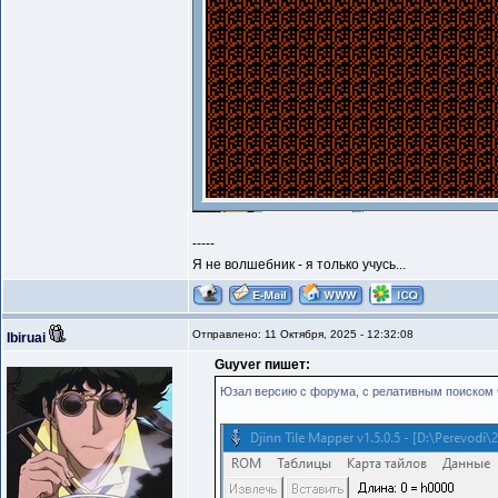
-----
Я не волшебник - я только учусь...
Отправлено: 11 Октября, 2025 - 12:32:08
Ibiruai
Guyver пишет:
Юзал версию с форума, с релативным поиском ч