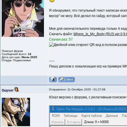
Я обнаружил, что титульный текст написан исклю
мусор" не могу. Всё делал по гайду, который за
Мне для окончательного перевода только 4 над
Скачать файл:
Where_Is_My_Body (RUS ver 0,9 by
Скачан раз: 57
Покинул форум
Сообщений всего:
14
Дата рег-ции:
Июль 2025
Откуда: Подмосковье
-----
Пишу диплом о локализации игр на примере Wh
Отправлено: 11 Октября, 2025 - 01:27:08
Guyver
Юзал версию с форума, с релативным поиском ч