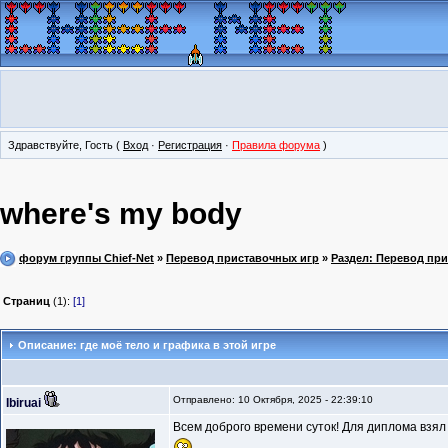
Здравствуйте, Гость (
Вход
·
Регистрация
·
Правила форума
)
where's my body
форум группы Chief-Net
»
Перевод приставочных игр
»
Раздел: Перевод пр
Страниц
(1):
[1]
Описание: где моё тело и графика в этой игре
Отправлено: 10 Октября, 2025 - 22:39:10
Ibiruai
Всем доброго времени суток! Для диплома взя