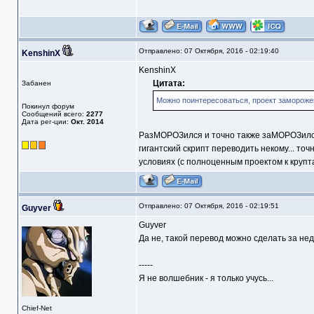
Отправлено: 07 Октября, 2016 - 02:19:40
KenshinX
KenshinX
Цитата:
Забанен
Можно поинтересоваться, проект замороже
Покинул форум
Сообщений всего:
2277
Дата рег-ции:
Окт. 2014
РазМОРОЗился и точно также заМОРОЗил
гигантский скрипт переводить некому... точ
условиях (с полноценным проектом к крупта
Отправлено: 07 Октября, 2016 - 02:19:51
Guyver
Guyver
Да не, такой перевод можно сделать за нед
-----
Я не волшебник - я только учусь...
Chief-Net