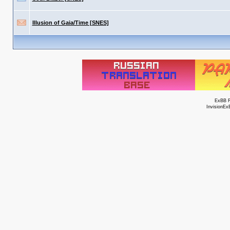
Illusion of Gaia/Time [SNES]
ExBB 
InvisionEx