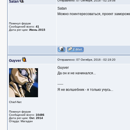
Отправлено: 07 Октября, 2016 - 02:19:08
Satan
Satan
Можно поинтересоваться, проект заморож
Покинул форум
Сообщений всего:
41
Дата рег-ции:
Июнь 2015
Отправлено: 07 Октября, 2016 - 02:19:20
Guyver
Guyver
Да он и не начинался...
-----
Я не волшебник - я только учусь...
Chief-Net
Покинул форум
Сообщений всего:
10486
Дата рег-ции:
Окт. 2014
Откуда: Магадан