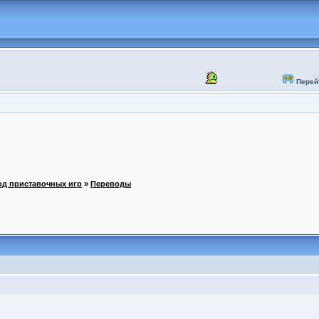
Перей
од приставочных игр
»
Переводы