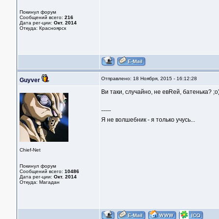
Покинул форум
Сообщений всего:
216
Дата рег-ции:
Окт. 2014
Откуда: Красноярск
Отправлено: 18 Ноября, 2015 - 16:12:28
Guyver
Ви таки, случайно, не евRей, батенька? ;о
-----
Я не волшебник - я только учусь...
Chief-Net
Покинул форум
Сообщений всего:
10486
Дата рег-ции:
Окт. 2014
Откуда: Магадан