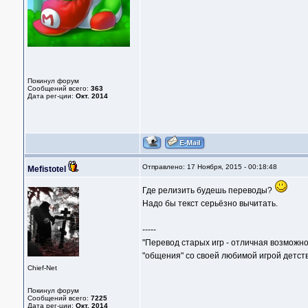
Покинул форум
Сообщений всего:
363
Дата рег-ции:
Окт. 2014
Отправлено: 17 Ноября, 2015 - 00:18:48
Mefistotel
Где релизить будешь переводы?
Надо бы текст серьёзно вычитать.
-----
"Перевод старых игр - отличная возможно
"общения" со своей любимой игрой детств
Chief-Net
Покинул форум
Сообщений всего:
7225
Дата рег-ции:
Окт. 2014