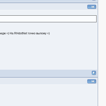
ридж =) На RHdotNet точно выложу =)