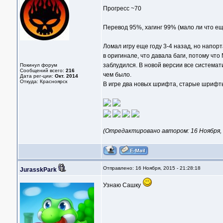
Прогресс ~70
Перевод 95%, хагинг 99% (мало ли что ещ
Ломал игру еще году 3-4 назад, но напор
в оригинале, что давала баги, потому что
заблудился. В новой версии все системат
Покинул форум
Сообщений всего:
216
чем было.
Дата рег-ции:
Окт. 2014
Откуда: Красноярск
В игре два новых шрифта, старые шрифты
(Отредактировано автором: 16 Ноября, 2
Отправлено: 16 Ноября, 2015 - 21:28:18
JurasskPark
Узнаю Сашку