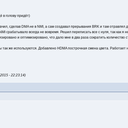
ё в голову придёт)
тачил, сделав DMA не в NMI, а сам создавал прерывания BRK и там отравлял 
 NMI срабатывало всегда не вовремя. Решил переписать все с нуля, так как я не
изировано и оптимизировано, что дало мне в два раза сократить количество ст
 так же используются. Добавлено HDMA построчная смена цвета. Работает на
015 - 22:23:14)