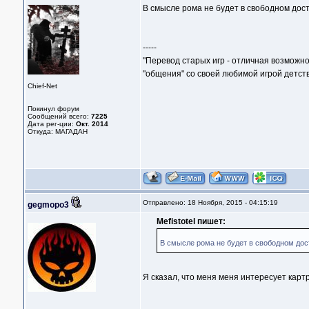
В смысле рома не будет в свободном дос
-----
"Перевод старых игр - отличная возможно
"общения" со своей любимой игрой детств
Chief-Net
Покинул форум
Сообщений всего:
7225
Дата рег-ции:
Окт. 2014
Откуда: МАГАДАН
Отправлено: 18 Ноября, 2015 - 04:15:19
gegmopo3
Mefistotel пишет:
В смысле рома не будет в свободном до
Я сказал, что меня меня интересует картр