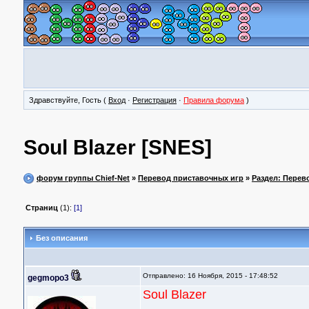
Здравствуйте, Гость (
Вход
·
Регистрация
·
Правила форума
)
Soul Blazer [SNES]
форум группы Chief-Net
»
Перевод приставочных игр
»
Раздел: Перев
Страниц
(1):
[1]
Без описания
Отправлено: 16 Ноября, 2015 - 17:48:52
gegmopo3
Soul Blazer