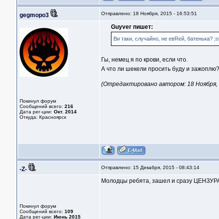
Отправлено: 18 Ноября, 2015 - 16:53:51
gegmopo3
Guyver пишет:
Ви таки, случайно, не евRей, батенька? ;о
Гы, немец я по крови, если что.
А что ли шекели просить буду и зажоплю?
(Отредактировано автором: 18 Ноября, 2
Покинул форум
Сообщений всего:
216
Дата рег-ции:
Окт. 2014
Откуда: Красноярск
Отправлено: 15 Декабря, 2015 - 08:43:14
-Z-
Молодцы ребята, зашел и сразу ЦЕНЗУРА о
Покинул форум
Сообщений всего:
109
Дата рег-ции:
Июнь 2015