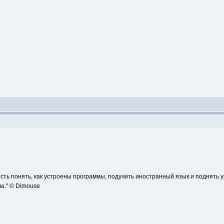
сть понять, как устроены программы, подучить иностранный язык и поднять 
а." © Dimouse