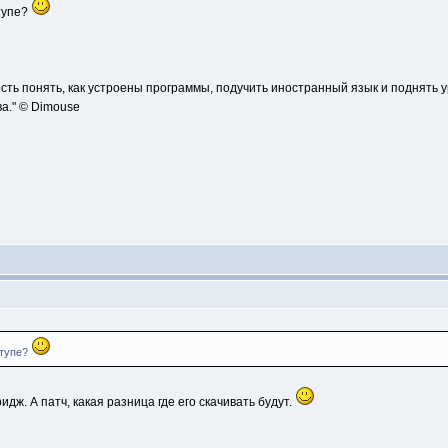
тупе?
сть понять, как устроены программы, подучить иностранный язык и поднять 
а." © Dimouse
ступе?
идж. А патч, какая разница где его скачивать будут.