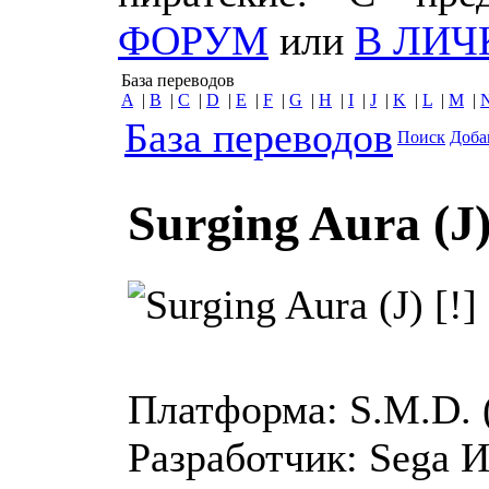
ФОРУМ
или
В ЛИЧ
База переводов
A
|
B
|
C
|
D
|
E
|
F
|
G
|
H
|
I
|
J
|
K
|
L
|
M
|
База переводов
Поиск
Доба
Surging Aura (J)
Платформа:
S.M.D.
Разработчик:
Sega
И