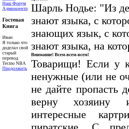
Наш Форум
Шарль Нодье: "Из де
Админцентр
знают языка, с котор
Гостевая
Книга
знающих язык, с кото
Иван
знают языка, на кото
Я только что
доделал свой
старый
Внимание! Всем-всем-всем!
перевод
Товарищи! Если у к
Tecmo NBA
Продолжить
ненужные (или не о
не дайте пропасть 
верну хозяину 
интересные картр
пиратские. С пр