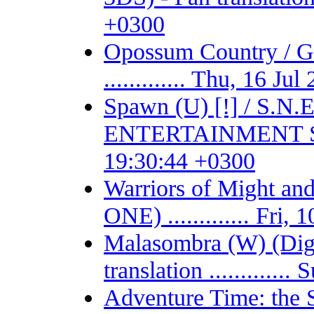
+0300
Opossum Country /
............. Thu, 16 J
Spawn (U) [!] / S.
ENTERTAINMENT SYSTE
19:30:44 +0300
Warriors of Might 
ONE) ............. Fri
Malasombra (W) (Digit
translation ...........
Adventure Time: the 