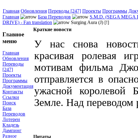
Главная
Обновления
Переводы [247]
Проекты
Программы
Док
Главная
База Переводов
S.M.D. (SEGA MEGA 
DRIVE) - Fan translation
Surging Aura (J) [!]
Краткие новости
Главное
меню
У нас снова новост
красивая ролевая и
Главная
Обновления
Переводы
мотивам фильма Джо
[247]
Проекты
отправляется в опасн
Программы
Документация
ужасной королевой 
Контакты
Ссылки
Земле. Над переводом р
Поиск
База
Переводов
Лотереи
Кладезь
Дампинг
Разное
Цитаты