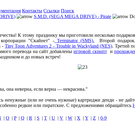
ументация
Контакты
Ссылки
Поиск
DRIVE)
S.M.D. (SEGA MEGA DRIVE) - Pirate
Do
чества! К этому празднику мы приготовили несколько подарков.
корпорации "Скайнет" -
Terminator (SMS).
Второй подарок, 
в -
Tiny Toon Adventures 2 - Trouble in Wackyland (NES)
. Третий 
амого перевода на сайт добавлены
игровой скрипт
и
прохожде
праздником и до новых встреч!
ва, она неверна, если верна — некрасива."
ись ненужные (или не очень нужные) картриджи денди - не дайт
собенно редкие или пиратские. С предложениями обращайтесь
N
|
O
|
P
|
Q
|
R
|
S
|
T
|
U
|
V
|
W
|
X
|
Y
|
Z
|
0-9