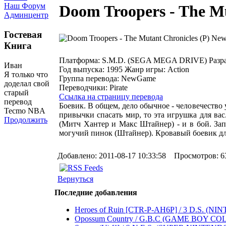
Наш Форум
Doom Troopers - The M
Админцентр
Гостевая
Книга
Платформа:
S.M.D. (SEGA MEGA DRIVE)
Разр
Иван
Год выпуска:
1995
Жанр игры:
Action
Я только что
Группа перевода:
NewGame
доделал свой
Переводчики:
Pirate
старый
Ссылка на страницу перевода
перевод
Боевик. В общем, дело обычное - человечеств
Tecmo NBA
привычки спасать мир, то эта игрушка для ва
Продолжить
(Митч Хантер и Макс Штайнер) - и в бой. Зап
могучий пинок (Штайнер). Кровавый боевик дл
Добавлено: 2011-08-17 10:33:58 Просмотров: 6
Вернуться
Последние добавления
Heroes of Ruin [CTR-P-AH6P] / 3 D.S. (NINTEND
Opossum Country / G.B.C (GAME BOY COLOR) .