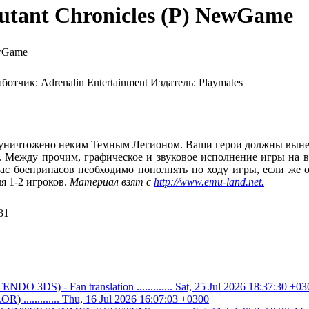
utant Chronicles (P) NewGame
аботчик:
Adrenalin Entertainment
Издатель:
Playmates
о уничтожено неким Темным Легионом. Ваши герои должны вынест
с. Между прочим, графическое и звуковое исполнение игры на в
ас боеприпасов необходимо пополнять по ходу игры, если же он
я 1-2 игроков.
Материал взят с
http://www.emu-land.net.
31
O 3DS) - Fan translation ............. Sat, 25 Jul 2026 18:37:30 +03
............ Thu, 16 Jul 2026 16:07:03 +0300