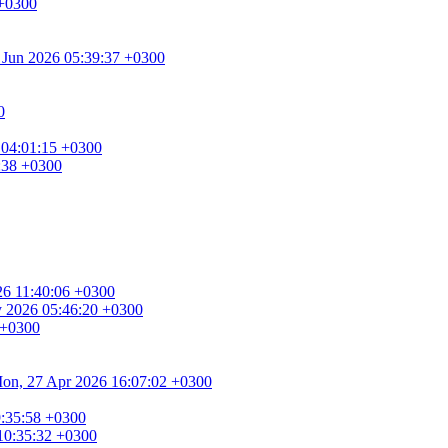
 +0300
0 Jun 2026 05:39:37 +0300
0
 04:01:15 +0300
8:38 +0300
026 11:40:06 +0300
ay 2026 05:46:20 +0300
 +0300
. Mon, 27 Apr 2026 16:07:02 +0300
9:35:58 +0300
 10:35:32 +0300