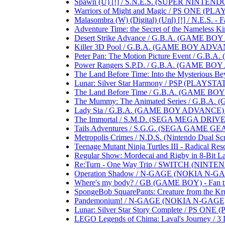
Spawn (U) [!] / S.N.E.S. (SUPER NINTENDO 
Warriors of Might and Magic / PS ONE (PLAYST
Malasombra (W) (Digital) (Unl) [!] / N.E.S. - Fa
Adventure Time: the Secret of the Nameless Ki
Desert Strike Advance / G.B.A. (GAME BOY A
Killer 3D Pool / G.B.A. (GAME BOY ADVANCE)
Peter Pan: The Motion Picture Event / G.B.A
Power Rangers S.P.D. / G.B.A. (GAME BOY AD
The Land Before Time: Into the Mysterious B
Lunar: Silver Star Harmony / PSP (PLAYSTATIO
The Land Before Time / G.B.A. (GAME BOY AD
The Mummy: The Animated Series / G.B.A. (
Lady Sia / G.B.A. (GAME BOY ADVANCE) .....
The Immortal / S.M.D. (SEGA MEGA DRIVE) ...
Tails Adventures / S.G.G. (SEGA GAME GEAR) .
Metropolis Crimes / N.D.S. (Nintendo Dual Scree
Teenage Mutant Ninja Turtles III - Radical Res
Regular Show: Mordecai and Rigby in 8-Bit Lan
Re:Turn - One Way Trip / SWITCH (NINTENDO S
Operation Shadow / N-GAGE (NOKIA N-GAGE) .
Where's my body? / GB (GAME BOY) - Fan trans
SpongeBob SquarePants: Creature from the Krust
Pandemonium! / N-GAGE (NOKIA N-GAGE) .....
Lunar: Silver Star Story Complete / PS ONE (
LEGO Legends of Chima: Laval's Journey / 3 D