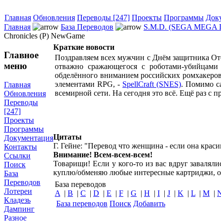
Главная
Обновления
Переводы [247]
Проекты
Программы
Док
Главная
База Переводов
S.M.D. (SEGA MEGA 
Chronicles (P) NewGame
Краткие новости
Главное
Поздравляем всех мужчин с Днём защитника Оте
меню
отважно сражающегося с роботами-убийцами 
обделённого вниманием российских ромхакеро
элементами RPG, -
SpellCraft (SNES)
. Помимо с
Главная
всемирной сети. На сегодня это всё. Ещё раз с 
Обновления
Переводы
[247]
Проекты
Программы
Цитаты
Документация
Г. Гейне: "Перевод что женщина - если она краси
Контакты
Внимание! Всем-всем-всем!
Ссылки
Товарищи! Если у кого-то из вас вдруг завалял
Поиск
куплю/обменяю любые интересные картриджи, о
База
Переводов
База переводов
Лотереи
A
|
B
|
C
|
D
|
E
|
F
|
G
|
H
|
I
|
J
|
K
|
L
|
M
|
Кладезь
База переводов
Поиск
Добавить
Дампинг
Разное