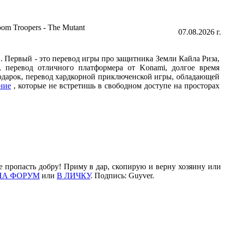
om Troopers - The Mutant
07.08.2026 г.
 Первый - это перевод игры про защитника Земли Кайла Риза,
перевод отличного платформера от Konami, долгое время
подарок, перевод хардкорной приключенской игры, обладающей
ние
, которые не встретишь в свободном доступе на просторах
е пропасть добру! Приму в дар, скопирую и верну хозяину или
НА ФОРУМ
или
В ЛИЧКУ
. Подпись: Guyver.