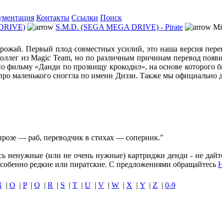
ументация
Контакты
Ссылки
Поиск
DRIVE)
S.M.D. (SEGA MEGA DRIVE) - Pirate
Mi
 урожай. Первый плод совместных усилий, это наша версия пер
ллег из Magic Team, но по различным причинам перевод появил
по фильму «Данди по прозвищу крокодил», на основе которого б
 про маленького сноггла по имени Диззи. Также мы официально
розе — раб, переводчик в стихах — соперник."
ись ненужные (или не очень нужные) картриджи денди - не дайт
собенно редкие или пиратские. С предложениями обращайтесь
N
|
O
|
P
|
Q
|
R
|
S
|
T
|
U
|
V
|
W
|
X
|
Y
|
Z
|
0-9