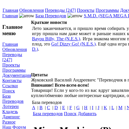
Главная
Обновления
Переводы [247]
Проекты
Программы
Док
Главная
База Переводов
S.M.D. (SEGA MEGA 
Краткие новости
Главное
Лето заканчивается, и пришло время собирать
меню
игру пришла нам даже может и раньше наших ко
Bayou Billy, The (N.E.S.)
. Игра знакома многим 
плод, это
Go! Dizzy Go! (N.E.S.)
. Ещё одна игра
Главная
D.)
.
Обновления
Переводы
[247]
Проекты
Программы
Цитаты
Документация
Жуковский Василий Андреевич: "Переводчик в п
Контакты
Внимание! Всем-всем-всем!
Ссылки
Товарищи! Если у кого-то из вас вдруг завалял
Поиск
куплю/обменяю любые интересные картриджи, о
База
Переводов
База переводов
Лотереи
A
|
B
|
C
|
D
|
E
|
F
|
G
|
H
|
I
|
J
|
K
|
L
|
M
|
Кладезь
База переводов
Поиск
Добавить
Дампинг
Разное
Наш Форум