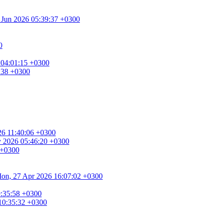
0 Jun 2026 05:39:37 +0300
0
 04:01:15 +0300
8:38 +0300
026 11:40:06 +0300
ay 2026 05:46:20 +0300
 +0300
. Mon, 27 Apr 2026 16:07:02 +0300
9:35:58 +0300
 10:35:32 +0300