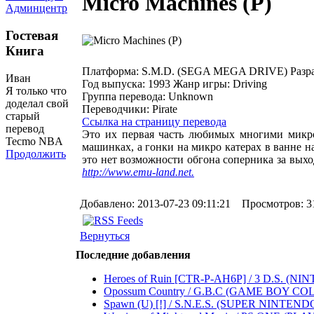
Micro Machines (P)
Админцентр
Гостевая
Книга
Платформа:
S.M.D. (SEGA MEGA DRIVE)
Разр
Иван
Год выпуска:
1993
Жанр игры:
Driving
Я только что
Группа перевода:
Unknown
доделал свой
Переводчики:
Pirate
старый
Ссылка на страницу перевода
перевод
Это их первая часть любимых многими микро 
Tecmo NBA
машинках, а гонки на микро катерах в ванне н
Продолжить
это нет возможности обгона соперника за выхо
http://www.emu-land.net.
Добавлено: 2013-07-23 09:11:21 Просмотров: 3
Вернуться
Последние добавления
Heroes of Ruin [CTR-P-AH6P] / 3 D.S. (NINTEND
Opossum Country / G.B.C (GAME BOY COLOR) .
Spawn (U) [!] / S.N.E.S. (SUPER NINTENDO 