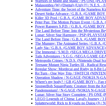
Warriors of Might and Magic / PS ONE (PLAYST
Malasombra (W) (Digital) (Unl) [!] / N.E.S. - Fa
Adventure Time: the Secret of the Nameless Ki
Desert Strike Advance / G.B.A. (GAME BOY A
Killer 3D Pool / G.B.A. (GAME BOY ADVANCE)
Peter Pan: The Motion Picture Event / G.B.A
Power Rangers S.P.D. / G.B.A. (GAME BOY AD
The Land Before Time: Into the Mysterious B
Lunar: Silver Star Harmony / PSP (PLAYSTATIO
The Land Before Time / G.B.A. (GAME BOY AD
The Mummy: The Animated Series / G.B.A. (
Lady Sia / G.B.A. (GAME BOY ADVANCE) .....
The Immortal / S.M.D. (SEGA MEGA DRIVE) ...
Tails Adventures / S.G.G. (SEGA GAME GEAR) .
Metropolis Crimes / N.D.S. (Nintendo Dual Scree
Teenage Mutant Ninja Turtles III - Radical Res
Regular Show: Mordecai and Rigby in 8-Bit Lan
Re:Turn - One Way Trip / SWITCH (NINTENDO S
Operation Shadow / N-GAGE (NOKIA N-GAGE) .
Where's my body? / GB (GAME BOY) - Fan trans
SpongeBob SquarePants: Creature from the Krust
Pandemonium! / N-GAGE (NOKIA N-GAGE) .....
Lunar: Silver Star Story Complete / PS ONE (
LEGO Legends of Chima: Laval's Journey / 3 D
Splatterworld: Rick to Kyoufu no Daiou (J) / N.E