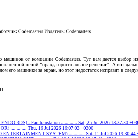
аботчик:
Codemasters
Издатель:
Codemasters
машинок от компании Codemasters. Тут вам дается выбор из 
аполненной пеной "правда оригинальное решение". А вот дальше
дом его машинки за экран, но этот недостаток исправят в след
11
O 3DS) - Fan translation ............. Sat, 25 Jul 2026 18:37:30 +03
............ Thu, 16 Jul 2026 16:07:03 +0300
ENTERTAINMENT SYSTEM) ............. Sat, 11 Jul 2026 19:30:44