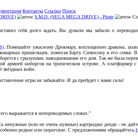
ументация
Контакты
Ссылки
Поиск
DRIVE)
S.M.D. (SEGA MEGA DRIVE) - Pirate
Co
ставил себя долго ждать. Вы думали мы забыли о переводах
S)
. Помешайте ужасному Дрокмару, воплощению дракона, захв
коварных пришельцев, помогая Барту Симпсону и его семье. В
 борется с грызунами, наводнившими его дом. Так же была перев
лой армией киборгов на тропическом острове. А платформер 
й звёздных войн.
ставочные игры не забывайте. И да пребудет с вами сила!
сего выражается в непереводимых словах."
ись ненужные (или не очень нужные) картриджи денди - не дайт
собенно редкие или пиратские. С предложениями обращайтесь