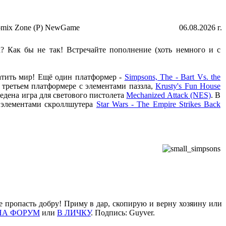
mix Zone (P) NewGame
06.08.2026 г.
? Как бы не так! Встречайте пополнение (хоть немного и с
атить мир! Ещё один платформер -
Simpsons, The - Bart Vs. the
 третьем платформере с элементами паззла,
Krusty's Fun House
едена игра для светового пистолета
Mechanized Attack (NES)
. В
с элементами скроллшутера
Star Wars - The Empire Strikes Back
е пропасть добру! Приму в дар, скопирую и верну хозяину или
НА ФОРУМ
или
В ЛИЧКУ
. Подпись: Guyver.