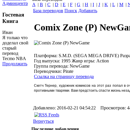
Админцентр
A
|
B
|
C
|
D
|
E
|
F
|
G
|
H
|
I
|
J
|
K
|
L
|
M
|
База переводов
Поиск
Добавить
Гостевая
Книга
Comix Zone (P) NewG
Иван
Я только что
доделал свой
старый
перевод
Платформа:
S.M.D. (SEGA MEGA DRIVE)
Разр
Tecmo NBA
Год выпуска:
1995
Жанр игры:
Action
Продолжить
Группа перевода:
NewGame
Переводчики:
Pirate
Ссылка на страницу перевода
Скетч Тернер, художник комиксов на этот раз попал в
противными тварями. Вам предстоить спасти жизнь незад
Добавлено: 2016-02-21 04:54:22 Просмотров: 4
Вернуться
Последние добавления