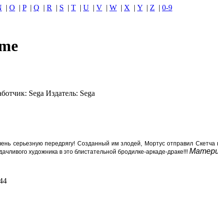
N
|
O
|
P
|
Q
|
R
|
S
|
T
|
U
|
V
|
W
|
X
|
Y
|
Z
|
0-9
ame
аботчик:
Sega
Издатель:
Sega
 очень серьезную передрягу! Созданный им злодей, Мортус отправил Скетча
Матери
ачливого художника в это блистательной бродилке-аркаде-драке!!!
44