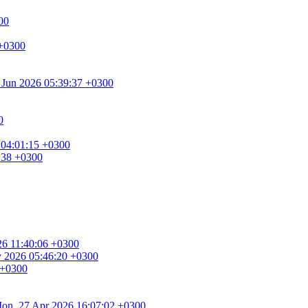
00
 +0300
0 Jun 2026 05:39:37 +0300
0
 04:01:15 +0300
8:38 +0300
026 11:40:06 +0300
ay 2026 05:46:20 +0300
 +0300
. Mon, 27 Apr 2026 16:07:02 +0300