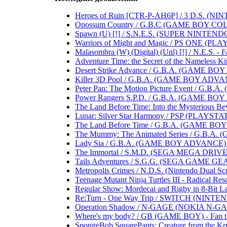
Heroes of Ruin [CTR-P-AH6P] / 3 D.S. (NINTEND
Opossum Country / G.B.C (GAME BOY COLOR) .
Spawn (U) [!] / S.N.E.S. (SUPER NINTENDO 
Warriors of Might and Magic / PS ONE (PLAYST
Malasombra (W) (Digital) (Unl) [!] / N.E.S. - Fa
Adventure Time: the Secret of the Nameless Ki
Desert Strike Advance / G.B.A. (GAME BOY A
Killer 3D Pool / G.B.A. (GAME BOY ADVANCE)
Peter Pan: The Motion Picture Event / G.B.A
Power Rangers S.P.D. / G.B.A. (GAME BOY AD
The Land Before Time: Into the Mysterious B
Lunar: Silver Star Harmony / PSP (PLAYSTATIO
The Land Before Time / G.B.A. (GAME BOY AD
The Mummy: The Animated Series / G.B.A. (
Lady Sia / G.B.A. (GAME BOY ADVANCE) .....
The Immortal / S.M.D. (SEGA MEGA DRIVE) ...
Tails Adventures / S.G.G. (SEGA GAME GEAR) .
Metropolis Crimes / N.D.S. (Nintendo Dual Scree
Teenage Mutant Ninja Turtles III - Radical Res
Regular Show: Mordecai and Rigby in 8-Bit Lan
Re:Turn - One Way Trip / SWITCH (NINTENDO S
Operation Shadow / N-GAGE (NOKIA N-GAGE) .
Where's my body? / GB (GAME BOY) - Fan trans
SpongeBob SquarePants: Creature from the Krust