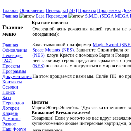
Главная
Обновления
Переводы [247]
Проекты
Программы
Док
Главная
База Переводов
S.M.D. (SEGA MEGA 
Краткие новости
Главное
Очередной день рождения нашей группы не за
меню
опозданием):
Захватывающий платформер
Magic Sword (SNE
Главная
Space Mutants (NES)
. Защитите Спрингфилд от 
Обновления
(NES)
, клоун Красти с помощью Барта и Гомера
Переводы
ней главному герою предстоит сражаться с це
[247]
(NES)
позволит вам погрузиться в мир вселенно
Проекты
Программы
На этом прощаемся с вами мы. Силён ПК, но при
Документация
Контакты
Ссылки
Поиск
База
Цитаты
Переводов
Мария Эбнер-Эшенбах: "Дух языка отчетливее в
Лотереи
Внимание! Всем-всем-всем!
Кладезь
Товарищи! Если у кого-то из вас вдруг завалял
Дампинг
куплю/обменяю любые интересные картриджи, о
Разное
Наш Форум
База переводов