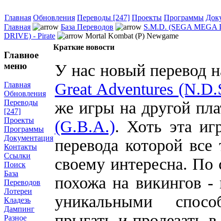
Главная
Обновления
Переводы [247]
Проекты
Программы
Док
Главная
База Переводов
S.M.D. (SEGA MEGA 
DRIVE) - Pirate
Mortal Kombat (P) Newgame
Краткие новости
Главное
меню
У нас новый перевод н
Great Adventures (N.D.
Главная
Обновления
Переводы
же игры на другой пл
[247]
Проекты
(G.B.A.)
. Хоть эта иг
Программы
Документация
перевода которой все 
Контакты
Ссылки
своему интересна. По
Поиск
База
похожа на викингов - 
Переводов
Лотереи
уникальными спосо
Кладезь
Дампинг
прыгать и пролезать в
Разное