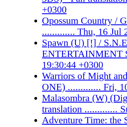
+0300
Opossum Country /
............. Thu, 16 J
Spawn (U) [!] / S.
ENTERTAINMENT SYSTE
19:30:44 +0300
Warriors of Might 
ONE) ............. Fri
Malasombra (W) (Digit
translation ...........
Adventure Time: the 