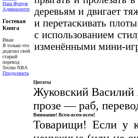
Наш Форум
деревьям и двигает тя
Админцентр
и перетаскивать плоты
Гостевая
Книга
с использованием стил
Иван
изменёнными мини-игр
Я только что
доделал свой
старый
перевод
Tecmo NBA
Продолжить
Цитаты
Жуковский Василий 
прозе — раб, перево
Внимание! Всем-всем-всем!
Товарищи! Если у к