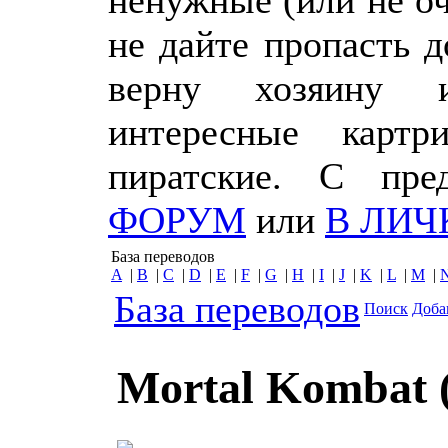
ненужные (или не о
не дайте пропасть 
верну хозяину 
интересные картр
пиратские. С пр
ФОРУМ
или
В ЛИЧ
База переводов
A
|
B
|
C
|
D
|
E
|
F
|
G
|
H
|
I
|
J
|
K
|
L
|
M
|
База переводов
Поиск
Доба
Mortal Kombat 