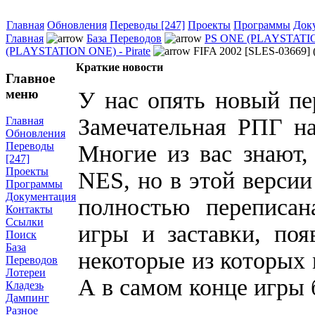
Главная
Обновления
Переводы [247]
Проекты
Программы
Док
Главная
База Переводов
PS ONE (PLAYSTATI
(PLAYSTATION ONE) - Pirate
FIFA 2002 [SLES-03669]
Краткие новости
Главное
меню
У нас опять новый пе
Замечательная РПГ на
Главная
Обновления
Переводы
Многие из вас знают,
[247]
Проекты
NES, но в этой версии
Программы
Документация
полностью переписан
Контакты
Ссылки
игры и заставки, поя
Поиск
База
некоторые из которых 
Переводов
Лотереи
А в самом конце игры 
Кладезь
Дампинг
Разное