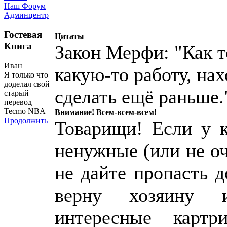
Наш Форум
Админцентр
Гостевая
Цитаты
Книга
Закон Мерфи: "Как т
Иван
какую-то работу, нах
Я только что
доделал свой
сделать ещё раньше.
старый
перевод
Tecmo NBA
Внимание! Всем-всем-всем!
Продолжить
Товарищи! Если у к
ненужные (или не о
не дайте пропасть 
верну хозяину 
интересные картр