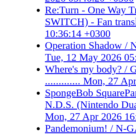
Re:Turn - One Way
SWITCH) - Fan transla
10:36:14 +0300
Operation Shadow / 
Tue, 12 May 2026 05
Where's my body? / 
............. Mon, 27 
SpongeBob SquarePant
N.D.S. (Nintendo Dual S
Mon, 27 Apr 2026 16
Pandemonium! / N-GA