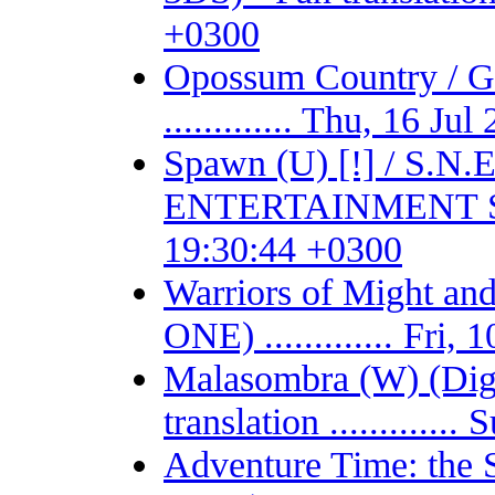
+0300
Opossum Country /
............. Thu, 16 J
Spawn (U) [!] / S.
ENTERTAINMENT SYSTE
19:30:44 +0300
Warriors of Might 
ONE) ............. Fri
Malasombra (W) (Digit
translation ...........
Adventure Time: the 