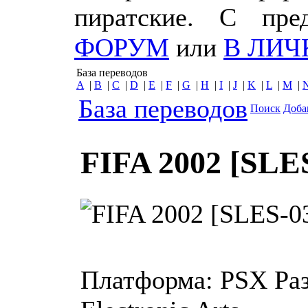
пиратские. С пр
ФОРУМ
или
В ЛИЧ
База переводов
A
|
B
|
C
|
D
|
E
|
F
|
G
|
H
|
I
|
J
|
K
|
L
|
M
|
База переводов
Поиск
Доба
FIFA 2002 [SLE
Платформа:
PSX
Ра