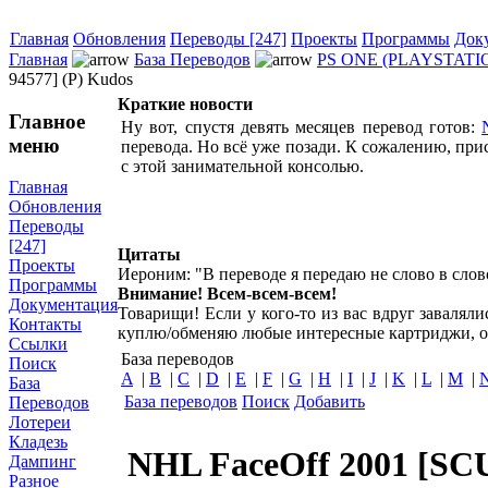
Главная
Обновления
Переводы [247]
Проекты
Программы
Док
Главная
База Переводов
PS ONE (PLAYSTATI
94577] (P) Kudos
Краткие новости
Главное
Ну вот, спустя девять месяцев перевод готов:
меню
перевода. Но всё уже позади. К сожалению, при
с этой занимательной консолью.
Главная
Обновления
Переводы
[247]
Цитаты
Проекты
Иероним: "В переводе я передаю не слово в слов
Программы
Внимание! Всем-всем-всем!
Документация
Товарищи! Если у кого-то из вас вдруг завалял
Контакты
куплю/обменяю любые интересные картриджи, о
Ссылки
База переводов
Поиск
A
|
B
|
C
|
D
|
E
|
F
|
G
|
H
|
I
|
J
|
K
|
L
|
M
|
База
База переводов
Поиск
Добавить
Переводов
Лотереи
Кладезь
NHL FaceOff 2001 [SCU
Дампинг
Разное