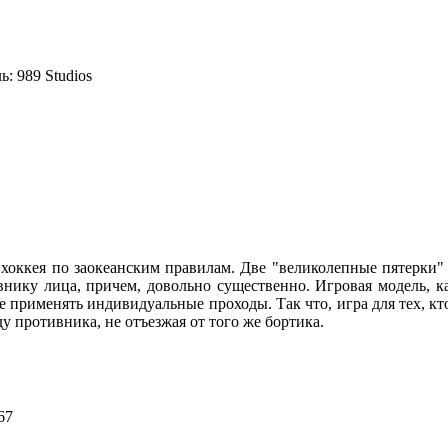
ь:
989 Studios
хоккея по заокеанским правилам. Две "великолепные пятерки" и
ивнику лица, причем, довольно существенно. Игровая модель, к
 применять индивидуальные проходы. Так что, игра для тех, кто 
у противника, не отъезжая от того же бортика.
67