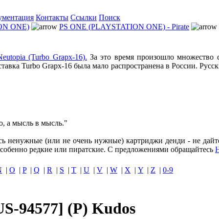
ументация
Контакты
Ссылки
Поиск
ON ONE)
PS ONE (PLAYSTATION ONE) - Pirate
Neutopia (Turbo Grapx-16).
За это время произошло множество с
ставка Turbo Grapx-16 была мало распространена в России. Русс
о, а мысль в мысль."
ись ненужные (или не очень нужные) картриджи денди - не дайт
собенно редкие или пиратские. С предложениями обращайтесь
N
|
O
|
P
|
Q
|
R
|
S
|
T
|
U
|
V
|
W
|
X
|
Y
|
Z
|
0-9
S-94577] (P) Kudos