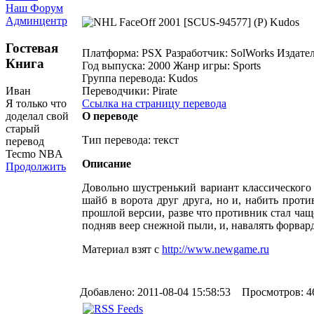
Наш Форум
Админцентр
Гостевая
Платформа:
PSX
Разработчик:
SolWorks
Издател
Книга
Год выпуска:
2000
Жанр игры:
Sports
Группа перевода:
Kudos
Иван
Переводчики:
Pirate
Я только что
Ссылка на страницу перевода
доделал свой
О переводе
старый
Тип перевода: текст
перевод
Tecmo NBA
Описание
Продолжить
Довольно шустренький вариант классического 
шайб в ворота друг друга, но и, набить прот
прошлой версии, разве что противник стал чаще
подняв веер снежной пыли, и, навалять форвард
Материал взят с
http://www.newgame.ru
Добавлено: 2011-08-04 15:58:53 Просмотров: 4