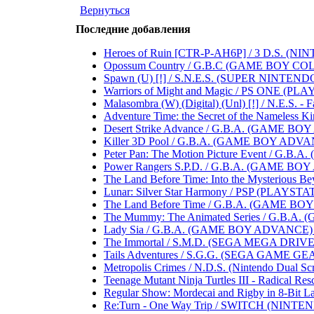
Вернуться
Последние добавления
Heroes of Ruin [CTR-P-AH6P] / 3 D.S. (NINTEND
Opossum Country / G.B.C (GAME BOY COLOR) .
Spawn (U) [!] / S.N.E.S. (SUPER NINTENDO 
Warriors of Might and Magic / PS ONE (PLAYST
Malasombra (W) (Digital) (Unl) [!] / N.E.S. - Fa
Adventure Time: the Secret of the Nameless Ki
Desert Strike Advance / G.B.A. (GAME BOY A
Killer 3D Pool / G.B.A. (GAME BOY ADVANCE)
Peter Pan: The Motion Picture Event / G.B.A
Power Rangers S.P.D. / G.B.A. (GAME BOY AD
The Land Before Time: Into the Mysterious B
Lunar: Silver Star Harmony / PSP (PLAYSTATIO
The Land Before Time / G.B.A. (GAME BOY AD
The Mummy: The Animated Series / G.B.A. (
Lady Sia / G.B.A. (GAME BOY ADVANCE) .....
The Immortal / S.M.D. (SEGA MEGA DRIVE) ...
Tails Adventures / S.G.G. (SEGA GAME GEAR) .
Metropolis Crimes / N.D.S. (Nintendo Dual Scree
Teenage Mutant Ninja Turtles III - Radical Res
Regular Show: Mordecai and Rigby in 8-Bit Lan
Re:Turn - One Way Trip / SWITCH (NINTENDO S