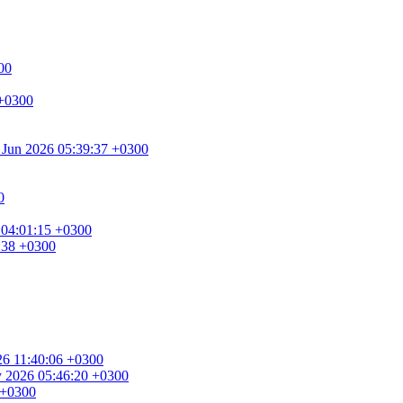
00
 +0300
0 Jun 2026 05:39:37 +0300
0
 04:01:15 +0300
8:38 +0300
026 11:40:06 +0300
ay 2026 05:46:20 +0300
 +0300