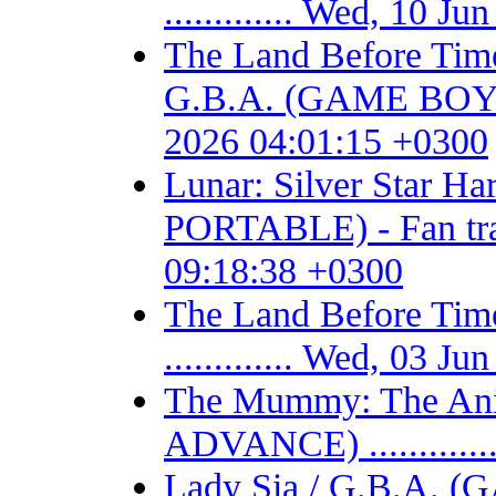
............. Wed, 10 
The Land Before Time
G.B.A. (GAME BOY AD
2026 04:01:15 +0300
Lunar: Silver Star 
PORTABLE) - Fan trans
09:18:38 +0300
The Land Before T
............. Wed, 03 
The Mummy: The Ani
ADVANCE) ...........
Lady Sia / G.B.A. (