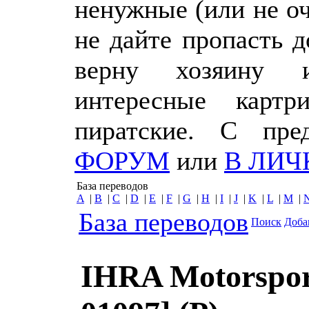
ненужные (или не о
не дайте пропасть 
верну хозяину 
интересные картр
пиратские. С пр
ФОРУМ
или
В ЛИЧ
База переводов
A
|
B
|
C
|
D
|
E
|
F
|
G
|
H
|
I
|
J
|
K
|
L
|
M
|
База переводов
Поиск
Доба
IHRA Motorspor