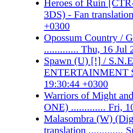
Heroes of Ruin [CT
3DS) - Fan translation 
+0300
Opossum Country /
............. Thu, 16 J
Spawn (U) [!] / S.
ENTERTAINMENT SYSTE
19:30:44 +0300
Warriors of Might 
ONE) ............. Fri
Malasombra (W) (Digit
translation ...........