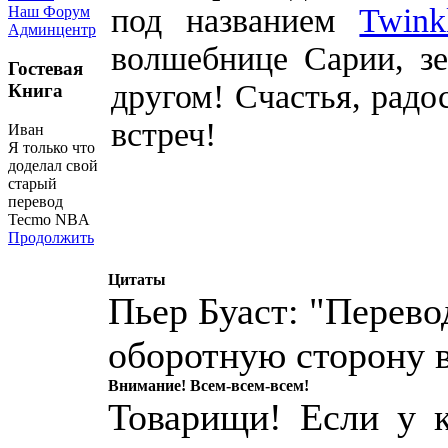
под названием
Twink
Наш Форум
Админцентр
волшебнице Сарии, з
Гостевая
другом! Счастья, радо
Книга
встреч!
Иван
Я только что
доделал свой
старый
перевод
Tecmo NBA
Продолжить
Цитаты
Пьер Буаст: "Перево
оборотную сторону 
Внимание! Всем-всем-всем!
Товарищи! Если у к