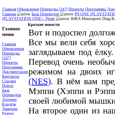
Главная
Обновления
Переводы [247]
Проекты
Программы
Док
Главная
База Переводов
PS ONE (PLAYSTATI
(PLAYSTATION ONE) - Pirate
IHRA Motorsports Drag R
Краткие новости
Главное
Вот и подоспел долгож
меню
Все мы вели себя хор
Главная
Обновления
заглядываем под ёлку
Переводы
[247]
Перевод очень необыч
Проекты
Программы
режимом на двоих и
Документация
Контакты
(NES)
. В нём вам пр
Ссылки
Поиск
Мэппи (Хэппи и Рэппи
База
Переводов
своей любимой мышки 
Лотереи
Кладезь
На второе один из на
Дампинг
Разное