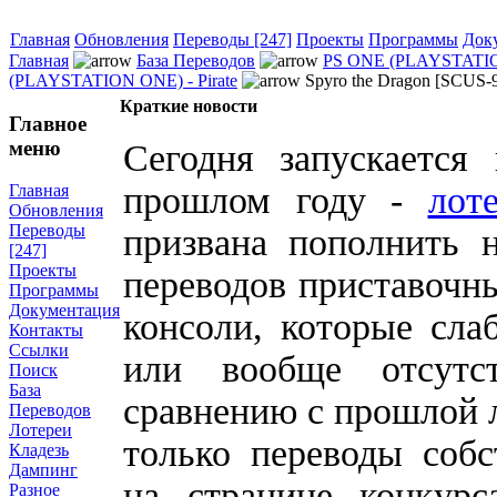
Главная
Обновления
Переводы [247]
Проекты
Программы
Док
Главная
База Переводов
PS ONE (PLAYSTATI
(PLAYSTATION ONE) - Pirate
Spyro the Dragon [SCUS-9
Краткие новости
Главное
меню
Сегодня запускается 
прошлом году -
лот
Главная
Обновления
Переводы
призвана пополнить 
[247]
Проекты
переводов приставочны
Программы
Документация
консоли, которые сла
Контакты
Ссылки
или вообще отсутс
Поиск
База
сравнению с прошлой л
Переводов
Лотереи
только переводы собс
Кладезь
Дампинг
на странице конкурс
Разное