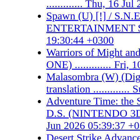
............. Thu, 16 J
Spawn (U) [!] / S.
ENTERTAINMENT SYSTE
19:30:44 +0300
Warriors of Might 
ONE) ............. Fri
Malasombra (W) (Digit
translation ...........
Adventure Time: the 
D.S. (NINTENDO 3DS) -
Jun 2026 05:39:37 +
Desert Strike Adv