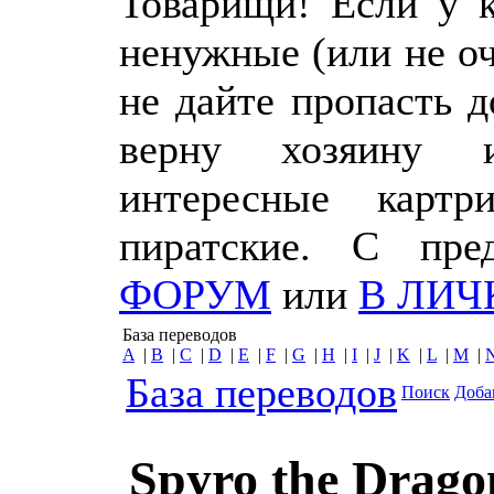
Товарищи! Если у к
ненужные (или не о
не дайте пропасть 
верну хозяину 
интересные картр
пиратские. С пр
ФОРУМ
или
В ЛИЧ
База переводов
A
|
B
|
C
|
D
|
E
|
F
|
G
|
H
|
I
|
J
|
K
|
L
|
M
|
База переводов
Поиск
Доба
Spyro the Drago