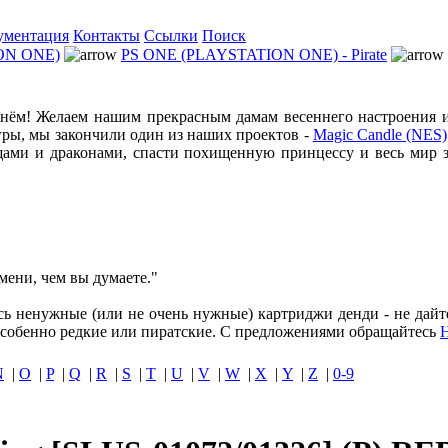
ументация
Контакты
Ссылки
Поиск
ON ONE)
PS ONE (PLAYSTATION ONE) - Pirate
ём! Желаем нашим прекрасным дамам весеннего настроения и 
ры, мы закончили один из наших проектов -
Magic Candle (NES)
щами и драконами, спасти похищенную принцессу и весь мир з
мени, чем вы думаете."
ись ненужные (или не очень нужные) картриджи денди - не дайт
собенно редкие или пиратские. С предложениями обращайтесь
N
|
O
|
P
|
Q
|
R
|
S
|
T
|
U
|
V
|
W
|
X
|
Y
|
Z
|
0-9