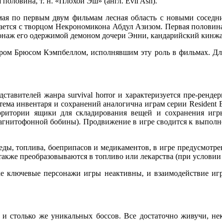
половина, т. н. «Плохой Эш» (англ. Evil Ash).
омая по первым двум фильмам лесная область с новыми соседни
чается с творцом Некрономикона Абдул Азизом. Первая полови
наж его одержимой демоном дочери Энни, кандарийский кинжал, 
ом Брюсом Кэмпбеллом, исполнявшим эту роль в фильмах. Для
ставителей жанра survival horror и характеризуется пре-рен
ема инвентаря и сохранений аналогична играм серии Resident E
ерритории ящики для складирования вещей и сохранения иг
агнитофонной бобины). Продвижение в игре сводится к выполн
еды, топлива, боеприпасов и медикаментов, в игре предусмотре
акже преобразовываются в топливо или лекарства (при условии
е ключевые персонажи игры неактивны, и взаимодействие игр
 и столько же уникальных боссов. Все достаточно живучи, н