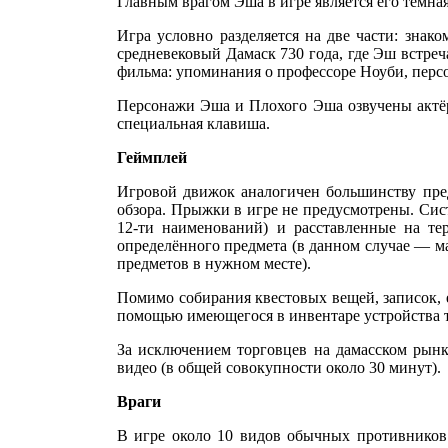
Главным врагом Эша в игре является его тёмная 
Игра условно разделяется на две части: знак
средневековый Дамаск 730 года, где Эш встре
фильма: упоминания о профессоре Ноуби, персо
Персонажи Эша и Плохого Эша озвучены актёр
специальная клавиша.
Геймплей
Игровой движок аналогичен большинству пред
обзора. Прыжки в игре не предусмотрены. Сист
12-ти наименований) и расставленные на т
определённого предмета (в данном случае — м
предметов в нужном месте).
Помимо собирания квестовых вещей, записок, 
помощью имеющегося в инвентаре устройства т
За исключением торговцев на дамасском рынк
видео (в общей совокупности около 30 минут).
Враги
В игре около 10 видов обычных противников