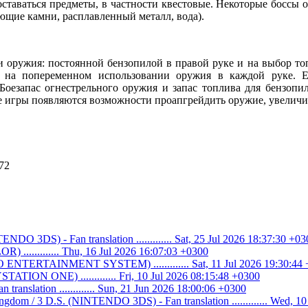
 оставаться предметы, в частности квестовые. Некоторые бос
ющие камни, расплавленный металл, вода).
 оружия: постоянной бензопилой в правой руке и на выбор то
я на попеременном использовании оружия в каждой руке. 
 Боезапас огнестрельного оружия и запас топлива для бензоп
е игры появляются возможности проапгрейдить оружие, увеличив
72
O 3DS) - Fan translation ............. Sat, 25 Jul 2026 18:37:30 +03
............ Thu, 16 Jul 2026 16:07:03 +0300
ENTERTAINMENT SYSTEM) ............. Sat, 11 Jul 2026 19:30:44
ATION ONE) ............. Fri, 10 Jul 2026 08:15:48 +0300
n translation ............. Sun, 21 Jun 2026 18:00:06 +0300
ngdom / 3 D.S. (NINTENDO 3DS) - Fan translation ............. Wed, 1