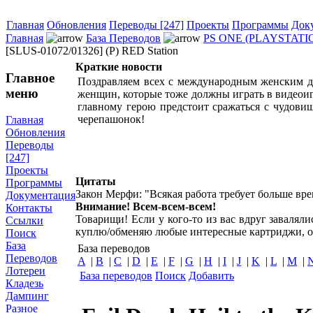
Главная
Обновления
Переводы [247]
Проекты
Программы
Док
Главная
База Переводов
PS ONE (PLAYSTATI
[SLUS-01072/01326] (P) RED Station
Краткие новости
Главное
Поздравляем всех с международным женским дн
меню
женщин, которые тоже должны играть в видеоиг
главному герою предстоит сражаться с чудови
черепашонок!
Главная
Обновления
Переводы
[247]
Проекты
Цитаты
Программы
Закон Мерфи: "Всякая работа требует больше вре
Документация
Внимание! Всем-всем-всем!
Контакты
Товарищи! Если у кого-то из вас вдруг завалял
Ссылки
куплю/обменяю любые интересные картриджи, о
Поиск
База
База переводов
Переводов
A
|
B
|
C
|
D
|
E
|
F
|
G
|
H
|
I
|
J
|
K
|
L
|
M
|
Лотереи
База переводов
Поиск
Добавить
Кладезь
Дампинг
Разное