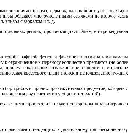
ми локациями (ферма, церковь, лагерь бойскаутов, шахта) и
на игры обладает многочисленными ссылками на вторую часть
эпизод с зеркалом и т. д.
 отдельных реплик, произносящихся Эшем, в игре выделена
деринговой графикой фонов и фиксированными углами камеры
vil: ограниченное к переносу количество предметов (не более
ры, причём сохранение возможно при наличии в инвентаре
ению задач квестового плана (поиск и использование нужных
н сбор грибов и прочих промежуточных предметов, которые с
 нахождения двух соответствующих инструкций).
ока с ними происходит только посредством внутриигрового
екоторые имеют тенденцию к длительному или бесконечному