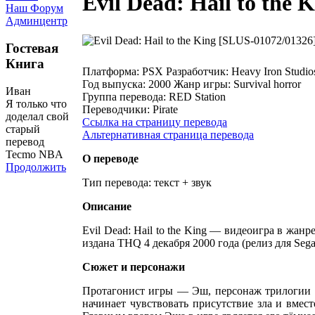
Evil Dead: Hail to the
Наш Форум
Админцентр
Гостевая
Книга
Платформа:
PSX
Разработчик:
Heavy Iron Studio
Год выпуска:
2000
Жанр игры:
Survival horror
Иван
Группа перевода:
RED Station
Я только что
Переводчики:
Pirate
доделал свой
Ссылка на страницу перевода
старый
Альтернативная страница перевода
перевод
Tecmo NBA
О переводе
Продолжить
Тип перевода: текст + звук
Описание
Evil Dead: Hail to the King — видеоигра в жанр
издана THQ 4 декабря 2000 года (релиз для Sega
Сюжет и персонажи
Протагонист игры — Эш, персонаж трилогии З
начинает чувствовать присутствие зла и вмес