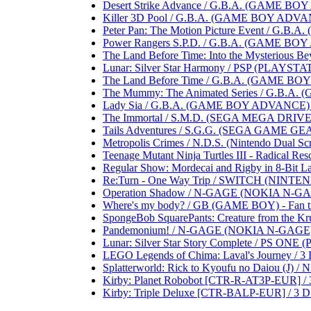
Desert Strike Advance / G.B.A. (GAME BOY A
Killer 3D Pool / G.B.A. (GAME BOY ADVANCE)
Peter Pan: The Motion Picture Event / G.B.A
Power Rangers S.P.D. / G.B.A. (GAME BOY AD
The Land Before Time: Into the Mysterious B
Lunar: Silver Star Harmony / PSP (PLAYSTATIO
The Land Before Time / G.B.A. (GAME BOY AD
The Mummy: The Animated Series / G.B.A. (
Lady Sia / G.B.A. (GAME BOY ADVANCE) .....
The Immortal / S.M.D. (SEGA MEGA DRIVE) ...
Tails Adventures / S.G.G. (SEGA GAME GEAR) .
Metropolis Crimes / N.D.S. (Nintendo Dual Scree
Teenage Mutant Ninja Turtles III - Radical Res
Regular Show: Mordecai and Rigby in 8-Bit Lan
Re:Turn - One Way Trip / SWITCH (NINTENDO S
Operation Shadow / N-GAGE (NOKIA N-GAGE) .
Where's my body? / GB (GAME BOY) - Fan trans
SpongeBob SquarePants: Creature from the Krust
Pandemonium! / N-GAGE (NOKIA N-GAGE) .....
Lunar: Silver Star Story Complete / PS ONE (
LEGO Legends of Chima: Laval's Journey / 3 D
Splatterworld: Rick to Kyoufu no Daiou (J) / N.E
Kirby: Planet Robobot [CTR-R-AT3P-EUR] / 3 D
Kirby: Triple Deluxe [CTR-BALP-EUR] / 3 D.S.