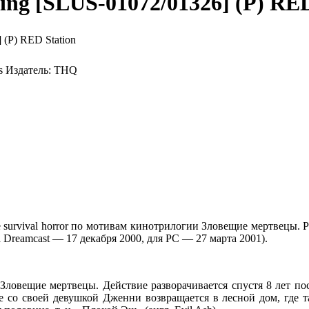
 King [SLUS-01072/01326] (P) RE
s
Издатель:
THQ
е survival horror по мотивам кинотрилогии Зловещие мертвецы. Р
 Dreamcast — 17 декабря 2000, для PC — 27 марта 2001).
ловещие мертвецы. Действие разворачивается спустя 8 лет п
те со своей девушкой Дженни возвращается в лесной дом, где т