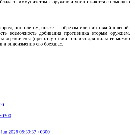
сы обладают иммунитетом к оружию и уничтожаются с помощью
пором, пистолетом, позже — обрезом или винтовкой в левой.
Есть возможность добивания противника вторым оружием,
илы ограничены (при отсутствии топлива для пилы её можно
 и видоизменив его боезапас.
00
 +0300
0 Jun 2026 05:39:37 +0300