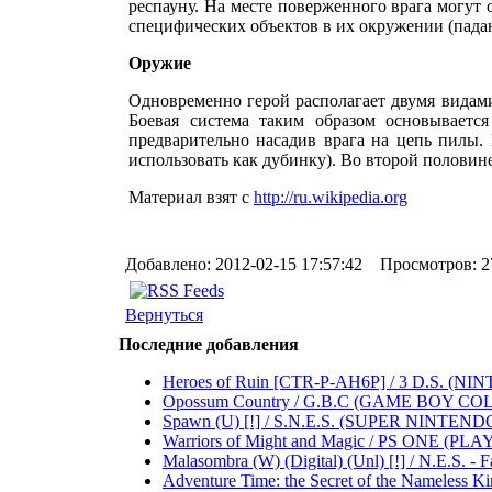
респауну. На месте поверженного врага могут
специфических объектов в их окружении (пада
Оружие
Одновременно герой располагает двумя видами
Боевая система таким образом основываетс
предварительно насадив врага на цепь пилы.
использовать как дубинку). Во второй половин
Материал взят с
http://ru.wikipedia.org
Добавлено: 2012-02-15 17:57:42 Просмотров: 2
Вернуться
Последние добавления
Heroes of Ruin [CTR-P-AH6P] / 3 D.S. (NINTEND
Opossum Country / G.B.C (GAME BOY COLOR) .
Spawn (U) [!] / S.N.E.S. (SUPER NINTENDO 
Warriors of Might and Magic / PS ONE (PLAYST
Malasombra (W) (Digital) (Unl) [!] / N.E.S. - Fa
Adventure Time: the Secret of the Nameless Ki