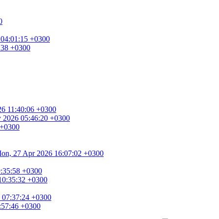
0
 04:01:15 +0300
8:38 +0300
026 11:40:06 +0300
ay 2026 05:46:20 +0300
 +0300
. Mon, 27 Apr 2026 16:07:02 +0300
9:35:58 +0300
 10:35:32 +0300
6 07:37:24 +0300
6:57:46 +0300