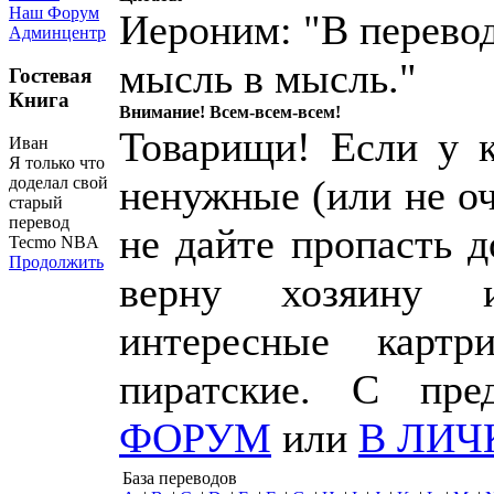
Наш Форум
Иероним: "В перевод
Админцентр
мысль в мысль."
Гостевая
Книга
Внимание! Всем-всем-всем!
Товарищи! Если у к
Иван
Я только что
ненужные (или не о
доделал свой
старый
перевод
не дайте пропасть 
Tecmo NBA
Продолжить
верну хозяину 
интересные картр
пиратские. С пр
ФОРУМ
или
В ЛИЧ
База переводов