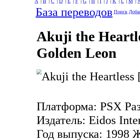
A
|
B
|
C
|
D
|
E
|
F
|
G
|
H
|
I
|
J
|
K
|
L
|
M
|
База переводов
Поиск
Доба
Akuji the Heartl
Golden Leon
Платформа:
PSX
Ра
Издатель:
Eidos Inte
Год выпуска:
1998
Ж