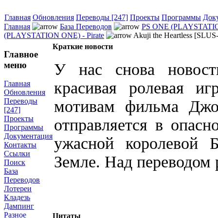
Главная
Обновления
Переводы [247]
Проекты
Программы
Док
Главная
База Переводов
PS ONE (PLAYSTATI
(PLAYSTATION ONE) - Pirate
Akuji the Heartless [SLUS
Краткие новости
Главное
меню
У нас снова новост
красивая ролевая и
Главная
Обновления
Переводы
мотивам фильма Джо
[247]
Проекты
отправляется в опасн
Программы
Документация
ужасной королевой 
Контакты
Ссылки
Земле. Над переводом р
Поиск
База
Переводов
Лотереи
Кладезь
Дампинг
Разное
Цитаты