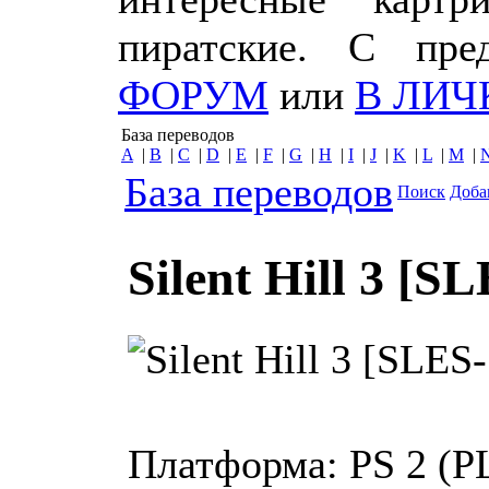
пиратские. С пр
ФОРУМ
или
В ЛИЧ
База переводов
A
|
B
|
C
|
D
|
E
|
F
|
G
|
H
|
I
|
J
|
K
|
L
|
M
|
База переводов
Поиск
Доба
Silent Hill 3 [S
Платформа:
PS 2 (