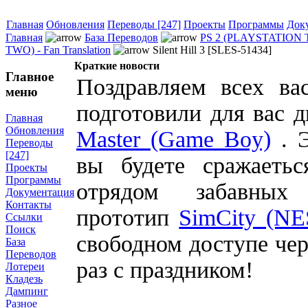
Главная
Обновления
Переводы [247]
Проекты
Программы
Док
Главная
База Переводов
PS 2 (PLAYSTATION
TWO) - Fan Translation
Silent Hill 3 [SLES-51434]
Краткие новости
Главное
Поздравляем всех ва
меню
подготовили для вас д
Главная
Обновления
Master (Game Boy)
. Э
Переводы
[247]
вы будете сражаеть
Проекты
Программы
отрядом забавных
Документация
Контакты
прототип
SimCity (NE
Ссылки
Поиск
свободном доступе чер
База
Переводов
раз с праздником!
Лотереи
Кладезь
Дампинг
Разное