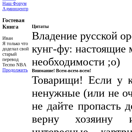
Наш Форум
Админцентр
Гостевая
Книга
Цитаты
Владение русской ор
Иван
Я только что
кунг-фу: настоящие 
доделал свой
старый
необходимости ;о)
перевод
Tecmo NBA
Продолжить
Внимание! Всем-всем-всем!
Товарищи! Если у к
ненужные (или не о
не дайте пропасть 
верну хозяину 
интересные картр