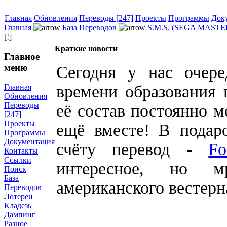
Главная
Обновления
Переводы [247]
Проекты
Программы
Док
Главная
База Переводов
S.M.S. (SEGA MAST
[!]
Краткие новости
Главное
меню
Сегодня у нас очер
времени образования 
Главная
Обновления
Переводы
её состав постоянно м
[247]
Проекты
ещё вместе! В подар
Программы
Документация
счёту перевод -
Fo
Контакты
Ссылки
интересное, но м
Поиск
База
американского вестерн
Переводов
Лотереи
Кладезь
Дампинг
Разное