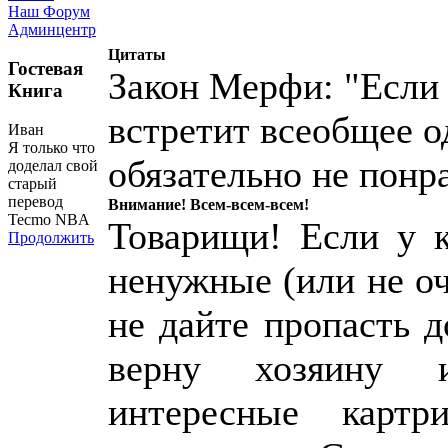
Наш Форум
Админцентр
Цитаты
Гостевая
Закон Мерфи: "Если 
Книга
встретит всеобщее о
Иван
Я только что
обязательно не понр
доделал свой
старый
перевод
Внимание! Всем-всем-всем!
Tecmo NBA
Товарищи! Если у к
Продолжить
ненужные (или не о
не дайте пропасть 
верну хозяину 
интересные картр