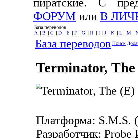
пиратские. С пр
ФОРУМ
или
В ЛИЧ
База переводов
A
|
B
|
C
|
D
|
E
|
F
|
G
|
H
|
I
|
J
|
K
|
L
|
M
|
База переводов
Поиск
Доба
Terminator, The 
Платформа:
S.M.S.
Разработчик:
Probe