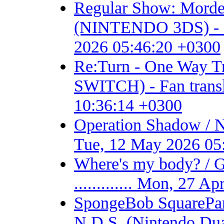
Regular Show: Mordec
(NINTENDO 3DS) - Fan 
2026 05:46:20 +0300
Re:Turn - One Way
SWITCH) - Fan transla
10:36:14 +0300
Operation Shadow / 
Tue, 12 May 2026 05
Where's my body? / 
............. Mon, 27 
SpongeBob SquarePant
N.D.S. (Nintendo Dual S