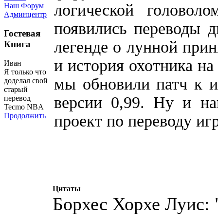
логической головол
Наш Форум
Админцентр
появились переводы д
Гостевая
легенде о лунной при
Книга
и история охотника на
Иван
Я только что
мы обновили патч к 
доделал свой
старый
версии 0,99. Ну и н
перевод
Tecmo NBA
Продолжить
проект по переводу и
Цитаты
Борхес Хорхе Луис: 