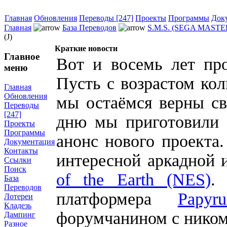
Главная
Обновления
Переводы [247]
Проекты
Программы
Док
Главная
База Переводов
S.M.S. (SEGA MAST
(J)
Краткие новости
Главное
Вот и восемь лет про
меню
Пусть с возрастом кол
Главная
Обновления
мы остаёмся верны св
Переводы
[247]
дню мы приготовили 
Проекты
Программы
анонс нового проекта.
Документация
Контакты
интересной аркадной
Ссылки
Поиск
of the Earth (NES)
.
База
Переводов
платформера
Papy
Лотереи
Кладезь
форумчанином с нико
Дампинг
Разное