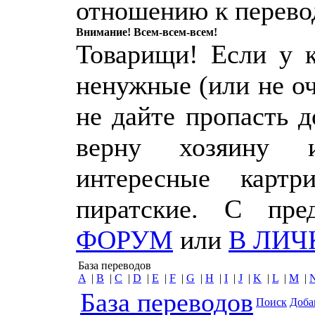
отношению к перево
Внимание! Всем-всем-всем!
Товарищи! Если у к
ненужные (или не о
не дайте пропасть 
верну хозяину 
интересные картр
пиратские. С пр
ФОРУМ
или
В ЛИЧ
База переводов
A
|
B
|
C
|
D
|
E
|
F
|
G
|
H
|
I
|
J
|
K
|
L
|
M
|
База переводов
Поиск
Доба