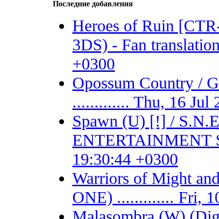
Последние добавления
Heroes of Ruin [CT
3DS) - Fan translation 
+0300
Opossum Country /
............. Thu, 16 J
Spawn (U) [!] / S.
ENTERTAINMENT SYSTE
19:30:44 +0300
Warriors of Might 
ONE) ............. Fri
Malasombra (W) (Digit