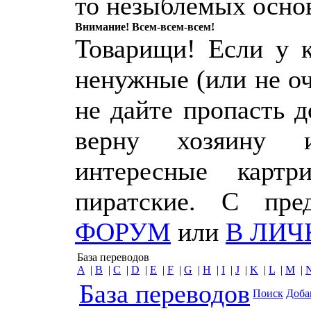
то незыблемых осно
Внимание! Всем-всем-всем!
Товарищи! Если у к
ненужные (или не о
не дайте пропасть 
верну хозяину 
интересные картр
пиратские. С пр
ФОРУМ
или
В ЛИЧ
База переводов
A
|
B
|
C
|
D
|
E
|
F
|
G
|
H
|
I
|
J
|
K
|
L
|
M
|
База переводов
Поиск
Доба