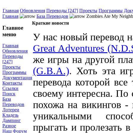
Главная
Обновления
Переводы [247]
Проекты
Программы
Док
Главная
База Переводов
Zombies Ate My Neighb
Краткие новости
Главное
меню
У нас новый перевод н
Great Adventures (N.D.
Главная
Обновления
Переводы
же игры на другой пл
[247]
Проекты
(G.B.A.)
. Хоть эта иг
Программы
Документация
перевода которой все 
Контакты
Ссылки
своему интересна. По
Поиск
База
похожа на викингов - 
Переводов
Лотереи
уникальными спосо
Кладезь
Дампинг
прыгать и пролезать в
Разное
Наш Форум