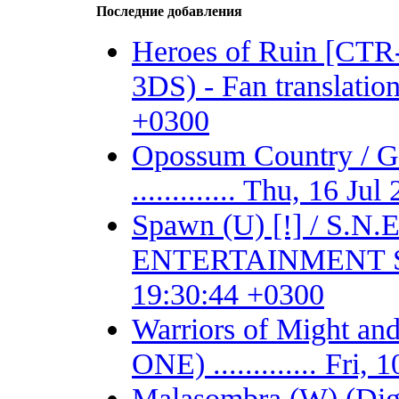
Последние добавления
Heroes of Ruin [CT
3DS) - Fan translation 
+0300
Opossum Country /
............. Thu, 16 J
Spawn (U) [!] / S.
ENTERTAINMENT SYSTE
19:30:44 +0300
Warriors of Might 
ONE) ............. Fri
Malasombra (W) (Digit