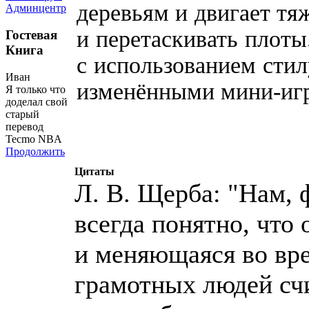
деревьям и двигает тя
Админцентр
и перетаскивать плоты
Гостевая
Книга
с использованием стил
Иван
изменёнными мини-игр
Я только что
доделал свой
старый
перевод
Tecmo NBA
Продолжить
Цитаты
Л. В. Щерба: "Нам, 
всегда понятно, что
и меняющаяся во вр
грамотных людей счи