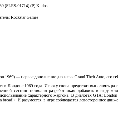
атель:
Rockstar Games
don 1969) — первое дополнение для игры Grand Theft Auto, его 
ит в Лондоне 1969 года. Игроку снова предстоит выполнять ра
менной сеттинг позволил разработчикам добавить в игру мно
спользование характерного жаргона. В диалогах GTA: London 
brown bread!». И разумеется, в игре соблюдается левостороннее дв