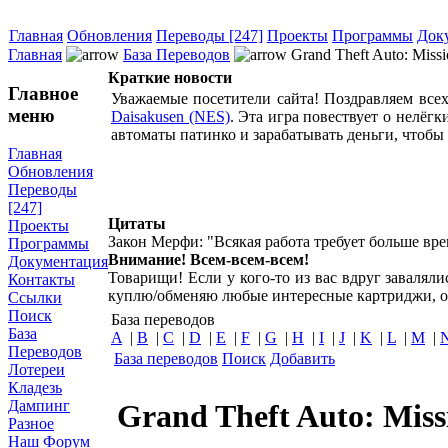
Главная
Обновления
Переводы [247]
Проекты
Программы
Док
Главная
База Переводов
Grand Theft Auto: Miss
Краткие новости
Главное
Уважаемые посетители сайта! Поздравляем все
меню
Daisakusen (NES)
. Эта игра повествует о нелёг
автоматы патинко и зарабатывать деньги, чтобы
Главная
Обновления
Переводы
[247]
Цитаты
Проекты
Закон Мерфи: "Всякая работа требует больше вре
Программы
Внимание! Всем-всем-всем!
Документация
Товарищи! Если у кого-то из вас вдруг завалял
Контакты
куплю/обменяю любые интересные картриджи, о
Ссылки
Поиск
База переводов
База
A
|
B
|
C
|
D
|
E
|
F
|
G
|
H
|
I
|
J
|
K
|
L
|
M
|
Переводов
База переводов
Поиск
Добавить
Лотереи
Кладезь
Дампинг
Grand Theft Auto: Miss
Разное
Наш Форум