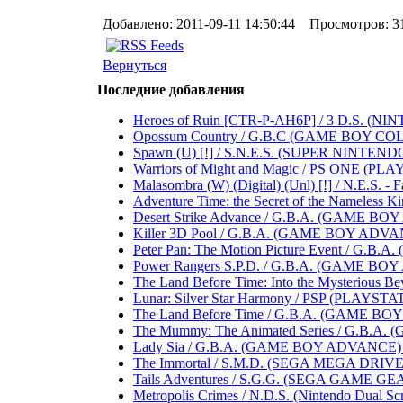
Добавлено: 2011-09-11 14:50:44 Просмотров: 3
Вернуться
Последние добавления
Heroes of Ruin [CTR-P-AH6P] / 3 D.S. (NINTEND
Opossum Country / G.B.C (GAME BOY COLOR) .
Spawn (U) [!] / S.N.E.S. (SUPER NINTENDO 
Warriors of Might and Magic / PS ONE (PLAYST
Malasombra (W) (Digital) (Unl) [!] / N.E.S. - Fa
Adventure Time: the Secret of the Nameless Ki
Desert Strike Advance / G.B.A. (GAME BOY A
Killer 3D Pool / G.B.A. (GAME BOY ADVANCE)
Peter Pan: The Motion Picture Event / G.B.A
Power Rangers S.P.D. / G.B.A. (GAME BOY AD
The Land Before Time: Into the Mysterious B
Lunar: Silver Star Harmony / PSP (PLAYSTATIO
The Land Before Time / G.B.A. (GAME BOY AD
The Mummy: The Animated Series / G.B.A. (
Lady Sia / G.B.A. (GAME BOY ADVANCE) .....
The Immortal / S.M.D. (SEGA MEGA DRIVE) ...
Tails Adventures / S.G.G. (SEGA GAME GEAR) .
Metropolis Crimes / N.D.S. (Nintendo Dual Scree