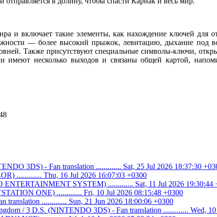
 отправляется в долину, чтобы спасти Карнак и весь мир.
нра и включает такие элементы, как нахождение ключей для о
ожности — более высокий прыжок, левитацию, дыхание под во
ровней. Также присутствуют специальные символы-ключи, откр
и имеют несколько выходов и связаны общей картой, напом
48
O 3DS) - Fan translation ............. Sat, 25 Jul 2026 18:37:30 +03
............ Thu, 16 Jul 2026 16:07:03 +0300
ENTERTAINMENT SYSTEM) ............. Sat, 11 Jul 2026 19:30:44
ATION ONE) ............. Fri, 10 Jul 2026 08:15:48 +0300
n translation ............. Sun, 21 Jun 2026 18:00:06 +0300
ngdom / 3 D.S. (NINTENDO 3DS) - Fan translation ............. Wed, 1