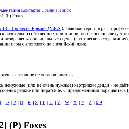
ументация
Контакты
Ссылки
Поиск
2] (P) Foxes
 13 - Top Secret Episode (N.E.S.)
. Главный герой игры – профес
сключительно собственных принципов, он неспешно следует по ж
и возвращены оригинальные сцены (эротического содержания),
ции игры с японского на английский язык.
жешься, главное не останавливаться."
ись ненужные (или не очень нужные) картриджи денди - не дайт
собенно редкие или пиратские. С предложениями обращайтесь
N
|
O
|
P
|
Q
|
R
|
S
|
T
|
U
|
V
|
W
|
X
|
Y
|
Z
|
0-9
] (P) Foxes