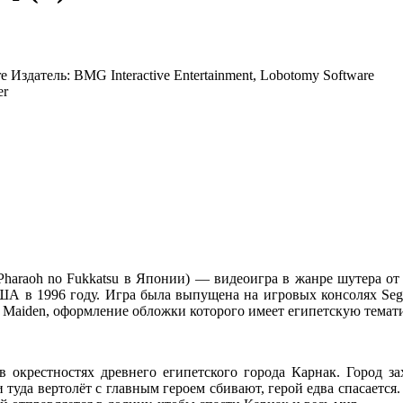
re
Издатель:
BMG Interactive Entertainment, Lobotomy Software
er
 Pharaoh no Fukkatsu в Японии) — видеоигра в жанре шутера от
в США в 1996 году. Игра была выпущена на игровых консолях Sega
 Maiden, оформление обложки которого имеет египетскую темати
 окрестностях древнего египетского города Карнак. Город з
 туда вертолёт с главным героем сбивают, герой едва спасается