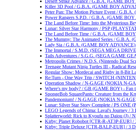
Desert Strike Advance / G.B.A. (GAME BOY A
Killer 3D Pool / G.B.A. (GAME BOY ADVANCE)
Peter Pan: The Motion Picture Event / G.B.A
Power Rangers S.P.D. / G.B.A. (GAME BOY AD
The Land Before Time: Into the Mysterious B
Lunar: Silver Star Harmony / PSP (PLAYSTATIO
The Land Before Time / G.B.A. (GAME BOY AD
The Mummy: The Animated Series / G.B.A. (
Lady Sia / G.B.A. (GAME BOY ADVANCE) .....
The Immortal / S.M.D. (SEGA MEGA DRIVE) ...
Tails Adventures / S.G.G. (SEGA GAME GEAR) .
Metropolis Crimes / N.D.S. (Nintendo Dual Scree
Teenage Mutant Ninja Turtles III - Radical Res
Regular Show: Mordecai and Rigby in 8-Bit Lan
Re:Turn - One Way Trip / SWITCH (NINTENDO S
Operation Shadow / N-GAGE (NOKIA N-GAGE) .
Where's my body? / GB (GAME BOY) - Fan trans
SpongeBob SquarePants: Creature from the Krust
Pandemonium! / N-GAGE (NOKIA N-GAGE) .....
Lunar: Silver Star Story Complete / PS ONE (
LEGO Legends of Chima: Laval's Journey / 3 D
Splatterworld: Rick to Kyoufu no Daiou (J) / N.E
Kirby: Planet Robobot [CTR-R-AT3P-EUR] / 3 D
Kirby: Triple Deluxe [CTR-BALP-EUR] / 3 D.S.