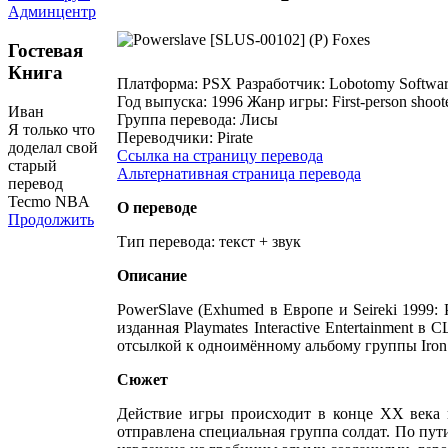
Админцентр
Гостевая
Книга
Платформа:
PSX
Разработчик:
Lobotomy Softwa
Год выпуска:
1996
Жанр игры:
First-person shoot
Иван
Группа перевода:
Лисы
Я только что
Переводчики:
Pirate
доделал свой
Ссылка на страницу перевода
старый
Альтернативная страница перевода
перевод
Tecmo NBA
О переводе
Продолжить
Тип перевода: текст + звук
Описание
PowerSlave (Exhumed в Европе и Seireki 1999:
изданная Playmates Interactive Entertainment 
отсылкой к одноимённому альбому группы Iron
Сюжет
Действие игры происходит в конце XX века в
отправлена специальная группа солдат. По пути