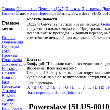
Главная
Обновления
Переводы [247]
Проекты
Программы
Док
Главная
База Переводов
Powerslave [SLUS-0010
Краткие новости
Главное
Dizzy и Guyver выпустили новый перевод:
Golgo
меню
поручения сильных мира сего. Придерживаясь и
всевозможные преграды. В данный перевод был
изменённые цензурой при официальной локализа
Главная
Обновления
Переводы
[247]
Проекты
Цитаты
Программы
Конфуций: "Не важно насколько медленно ты дви
Документация
Внимание! Всем-всем-всем!
Контакты
Товарищи! Если у кого-то из вас вдруг завалял
Ссылки
куплю/обменяю любые интересные картриджи, о
Поиск
База
База переводов
Переводов
A
|
B
|
C
|
D
|
E
|
F
|
G
|
H
|
I
|
J
|
K
|
L
|
M
|
Лотереи
База переводов
Поиск
Добавить
Кладезь
Дампинг
Разное
Powerslave [SLUS-00102
Наш Форум