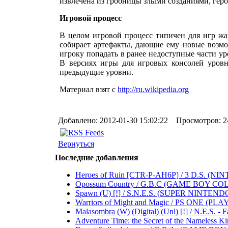
извлечена из гробницы злыми созданиями, герой
Игровой процесс
В целом игровой процесс типичен для игр жа
собирает артефакты, дающие ему новые возм
игроку попадать в ранее недоступные части у
В версиях игры для игровых консолей уровн
предыдущие уровни.
Материал взят с
http://ru.wikipedia.org
Добавлено: 2012-01-30 15:02:22 Просмотров: 2
Вернуться
Последние добавления
Heroes of Ruin [CTR-P-AH6P] / 3 D.S. (NINTEND
Opossum Country / G.B.C (GAME BOY COLOR) .
Spawn (U) [!] / S.N.E.S. (SUPER NINTENDO 
Warriors of Might and Magic / PS ONE (PLAYST
Malasombra (W) (Digital) (Unl) [!] / N.E.S. - Fa
Adventure Time: the Secret of the Nameless Ki