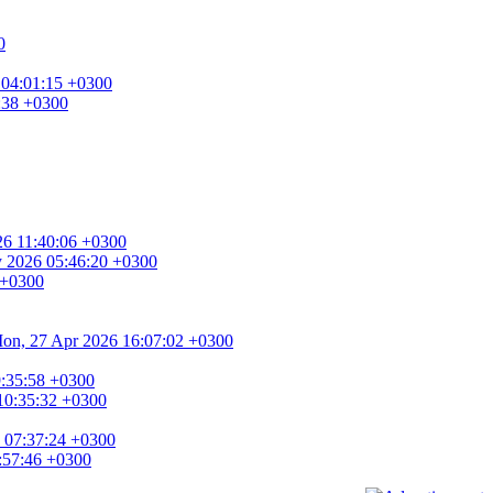
0
 04:01:15 +0300
8:38 +0300
026 11:40:06 +0300
ay 2026 05:46:20 +0300
 +0300
. Mon, 27 Apr 2026 16:07:02 +0300
9:35:58 +0300
 10:35:32 +0300
6 07:37:24 +0300
6:57:46 +0300