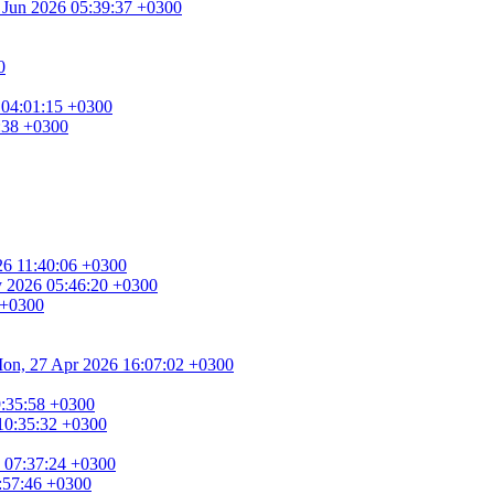
0 Jun 2026 05:39:37 +0300
0
 04:01:15 +0300
8:38 +0300
026 11:40:06 +0300
ay 2026 05:46:20 +0300
 +0300
. Mon, 27 Apr 2026 16:07:02 +0300
9:35:58 +0300
 10:35:32 +0300
6 07:37:24 +0300
6:57:46 +0300