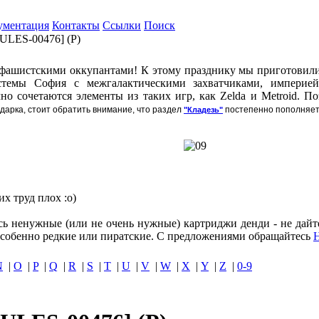
ументация
Контакты
Ссылки
Поиск
 [ULES-00476] (P)
фашистскими оккупантами! К этому празднику мы приготовили
истемы София с межгалактическими захватчиками, империе
о сочетаются элементы из таких игр, как Zelda и Metroid. 
дарка, стоит обратить внимание, что раздел
постепенно пополняется
"Кладезь"
х труд плох :о)
ись ненужные (или не очень нужные) картриджи денди - не дайт
собенно редкие или пиратские. С предложениями обращайтесь
N
|
O
|
P
|
Q
|
R
|
S
|
T
|
U
|
V
|
W
|
X
|
Y
|
Z
|
0-9