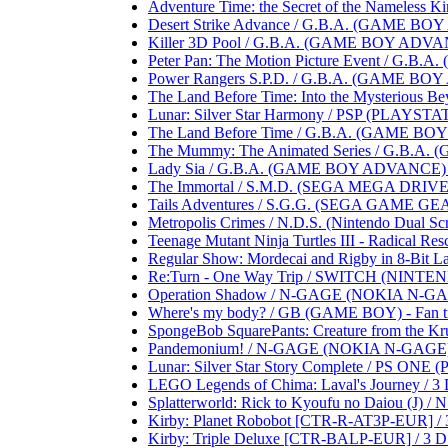
Adventure Time: the Secret of the Nameless Ki
Desert Strike Advance / G.B.A. (GAME BOY A
Killer 3D Pool / G.B.A. (GAME BOY ADVANCE)
Peter Pan: The Motion Picture Event / G.B.A
Power Rangers S.P.D. / G.B.A. (GAME BOY AD
The Land Before Time: Into the Mysterious B
Lunar: Silver Star Harmony / PSP (PLAYSTATIO
The Land Before Time / G.B.A. (GAME BOY AD
The Mummy: The Animated Series / G.B.A. (
Lady Sia / G.B.A. (GAME BOY ADVANCE) .....
The Immortal / S.M.D. (SEGA MEGA DRIVE) ...
Tails Adventures / S.G.G. (SEGA GAME GEAR) .
Metropolis Crimes / N.D.S. (Nintendo Dual Scree
Teenage Mutant Ninja Turtles III - Radical Res
Regular Show: Mordecai and Rigby in 8-Bit Lan
Re:Turn - One Way Trip / SWITCH (NINTENDO S
Operation Shadow / N-GAGE (NOKIA N-GAGE) .
Where's my body? / GB (GAME BOY) - Fan trans
SpongeBob SquarePants: Creature from the Krust
Pandemonium! / N-GAGE (NOKIA N-GAGE) .....
Lunar: Silver Star Story Complete / PS ONE (
LEGO Legends of Chima: Laval's Journey / 3 D
Splatterworld: Rick to Kyoufu no Daiou (J) / N.E
Kirby: Planet Robobot [CTR-R-AT3P-EUR] / 3 D
Kirby: Triple Deluxe [CTR-BALP-EUR] / 3 D.S.