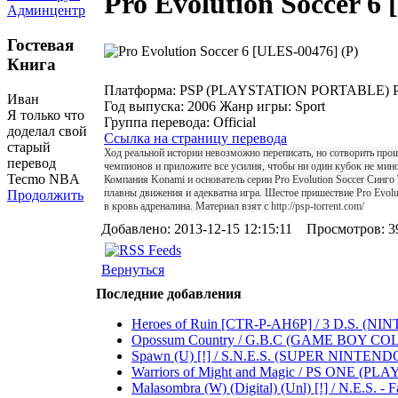
Pro Evolution Soccer 6
Админцентр
Гостевая
Книга
Платформа:
PSP (PLAYSTATION PORTABLE)
Иван
Год выпуска:
2006
Жанр игры:
Sport
Я только что
Группа перевода:
Official
доделал свой
Ссылка на страницу перевода
старый
Ход реальной истории невозможно переписать, но сотворить про
перевод
чемпионов и приложите все усилия, чтобы ни один кубок не мино
Tecmo NBA
Компания Konami и основатель серии Pro Evolution Soccer Синго
плавны движения и адекватна игра. Шестое пришествие Pro Evol
Продолжить
в кровь адреналина. Материал взят с
http://psp-torrent.com/
Добавлено: 2013-12-15 12:15:11 Просмотров: 3
Вернуться
Последние добавления
Heroes of Ruin [CTR-P-AH6P] / 3 D.S. (NINTEND
Opossum Country / G.B.C (GAME BOY COLOR) .
Spawn (U) [!] / S.N.E.S. (SUPER NINTENDO 
Warriors of Might and Magic / PS ONE (PLAYST
Malasombra (W) (Digital) (Unl) [!] / N.E.S. - Fa