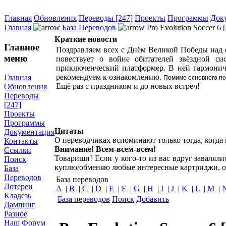
Главная
Обновления
Переводы [247]
Проекты
Программы
Док
Главная
База Переводов
Pro Evolution Soccer 6
Краткие новости
Главное
Поздравляем всех с Днём Великой Победы над 
меню
повествует о войне обитателей звёздной с
приключенческий платформер. В ней гармоничн
рекомендуем к ознакомлению.
Главная
Помимо основного по
Ещё раз с праздником и до новых встреч!
Обновления
Переводы
[247]
Проекты
Программы
Цитаты
Документация
О переводчиках вспоминают только тогда, когда и
Контакты
Внимание! Всем-всем-всем!
Ссылки
Товарищи! Если у кого-то из вас вдруг завалял
Поиск
куплю/обменяю любые интересные картриджи, о
База
Переводов
База переводов
Лотереи
A
|
B
|
C
|
D
|
E
|
F
|
G
|
H
|
I
|
J
|
K
|
L
|
M
|
Кладезь
База переводов
Поиск
Добавить
Дампинг
Разное
Наш Форум