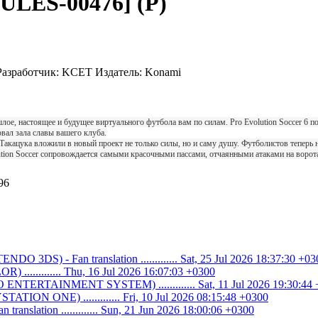
 [ULES-00476] (P)
Разработчик:
KCET
Издатель:
Konami
шлое, настоящее и будущее виртуального футбола вам по силам. Pro Evolution Soccer 
вал зала славы вашего клуба.
 Такацука вложили в новый проект не только силы, но и саму душу. Футболистов теперь 
ution Soccer сопровождается самыми красочными пассами, отчаянными атаками на воро
96
O 3DS) - Fan translation ............. Sat, 25 Jul 2026 18:37:30 +03
............ Thu, 16 Jul 2026 16:07:03 +0300
ENTERTAINMENT SYSTEM) ............. Sat, 11 Jul 2026 19:30:44
ATION ONE) ............. Fri, 10 Jul 2026 08:15:48 +0300
n translation ............. Sun, 21 Jun 2026 18:00:06 +0300