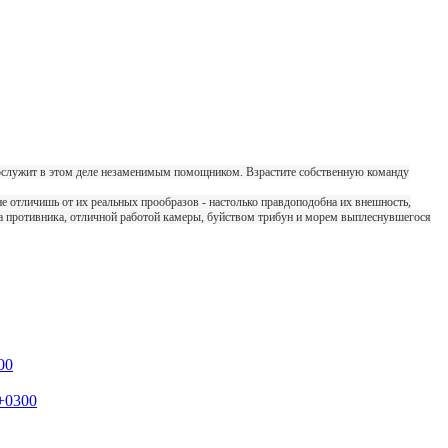
6 послужит в этом деле незаменимым помощником. Взрастите собственную команду
не отличишь от их реальных прообразов - настолько правдоподобна их внешность,
та противника, отличной работой камеры, буйством трибун и морем выплеснувшегося
00
 +0300