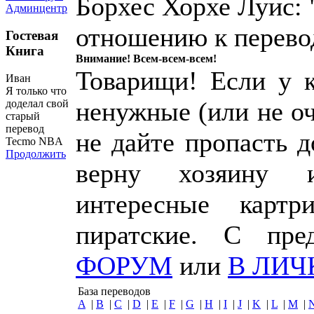
Борхес Хорхе Луис: 
Админцентр
отношению к перево
Гостевая
Книга
Внимание! Всем-всем-всем!
Товарищи! Если у к
Иван
Я только что
ненужные (или не о
доделал свой
старый
перевод
не дайте пропасть 
Tecmo NBA
Продолжить
верну хозяину 
интересные картр
пиратские. С пр
ФОРУМ
или
В ЛИЧ
База переводов
A
|
B
|
C
|
D
|
E
|
F
|
G
|
H
|
I
|
J
|
K
|
L
|
M
|