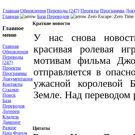
Главная
Обновления
Переводы [247]
Проекты
Программы
Док
Главная
База Переводов
Zero Escape: Zero Ti
Краткие новости
Главное
меню
У нас снова новост
красивая ролевая и
Главная
Обновления
Переводы
мотивам фильма Джо
[247]
Проекты
отправляется в опасн
Программы
Документация
ужасной королевой 
Контакты
Ссылки
Земле. Над переводом р
Поиск
База
Переводов
Лотереи
Кладезь
Дампинг
Разное
Цитаты
Наш Форум