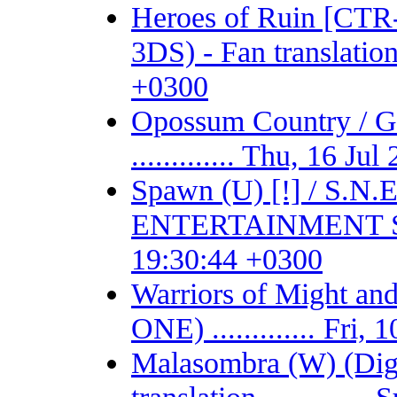
Heroes of Ruin [CT
3DS) - Fan translation 
+0300
Opossum Country /
............. Thu, 16 J
Spawn (U) [!] / S.
ENTERTAINMENT SYSTE
19:30:44 +0300
Warriors of Might 
ONE) ............. Fri
Malasombra (W) (Digit