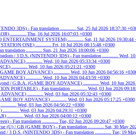
O 3DS) - Fan translation ............. Sat, 25 Jul 2026 18:37:30 +03
............ Thu, 16 Jul 2026 16:07:03 +0300
ENTERTAINMENT SYSTEM) ............. Sat, 11 Jul 2026 19:30:44
ATION ONE) ............. Fri, 10 Jul 2026 08:15:48 +0300
n translation ............. Sun, 21 Jun 2026 18:00:06 +0300
ngdom / 3 D.S. (NINTENDO 3DS) - Fan translation ............. Wed, 1
DVANCE) ............. Wed, 10 Jun 2026 05:33:34 +0300
 ............. Wed, 10 Jun 2026 05:21:21 +0300
. (GAME BOY ADVANCE) ............. Wed, 10 Jun 2026 04:56:16 +030
VANCE) ............. Wed, 10 Jun 2026 04:43:59 +0300
eyond / G.B.A. (GAME BOY ADVANCE) ............. Wed, 10 Jun 2026
N PORTABLE) - Fan translation ............. Wed, 03 Jun 2026 09:1
VANCE) ............. Wed, 03 Jun 2026 05:32:43 +0300
GAME BOY ADVANCE) ............. Wed, 03 Jun 2026 05:17:25 +0300
........ Wed, 03 Jun 2026 04:56:22 +0300
.......... Wed, 03 Jun 2026 04:29:31 +0300
............ Wed, 03 Jun 2026 04:00:12 +0300
n) - Fan translation ............. Tue, 02 Jun 2026 09:20:47 +0300
cue (U) / GB (GAME BOY) - Fan translation ............. Sat, 30 May 2
d / 3 D.S. (NINTENDO 3DS) - Fan translation ............. Tue, 19 M