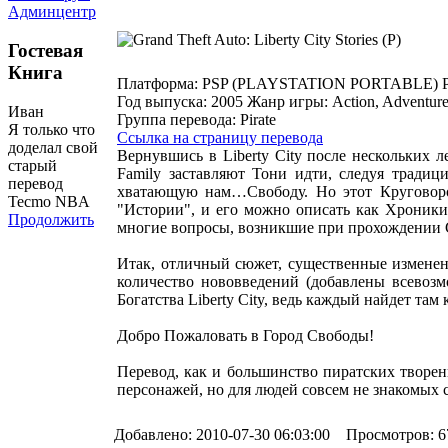
Админцентр
Гостевая
Книга
Платформа:
PSP (PLAYSTATION PORTABLE)
Год выпуска:
2005
Жанр игры:
Action, Adventur
Иван
Группа перевода:
Pirate
Я только что
Ссылка на страницу перевода
доделал свой
Вернувшись в Liberty City после нескольких л
старый
Family заставляют Тони идти, следуя традиц
перевод
хватающую нам…Свободу. Но этот Круговорот
Tecmo NBA
"Истории", и его можно описать как Хроники
Продолжить
многие вопросы, возникшие при прохождении 
Итак, отличный сюжет, существенные изменения
количество нововведений (добавлены всевозм
Богатства Liberty City, ведь каждый найдет там
Добро Пожаловать в Город Свободы!
Перевод, как и большинство пиратских творе
персонажей, но для людей совсем не знакомых с
Добавлено: 2010-07-30 06:03:00 Просмотров: 6