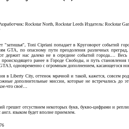
Разработчик:
Rockstar North, Rockstar Leeds
Издатель:
Rockstar Ga
e
ет "затишья", Toni Cipriani попадает в Круговорот событий г
иям GTA, по опасному пути преодоления различных преград, 
 держит нас далеко не в середине событий города.… Весь сю
 происходящего ранее в Городе Свободы, и путь становления 
GTA3, одновременно с огромным дополнением, касающегося но
 в Liberty City, оттенок мрачной и такой, кажется, совсем ро
ожные дополнительные миссии, которые не встречались до этог
 кое-что своё…
ний грешит отсуствием некоторых букв, букво-цифрами и репли
 англ. языком будет вполне приемлем.
76