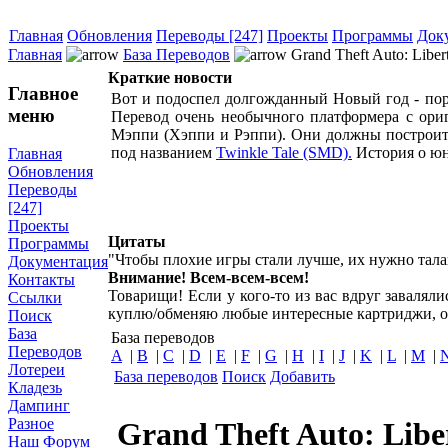
Главная
Обновления
Переводы [247]
Проекты
Программы
Док
Главная
База Переводов
Grand Theft Auto: Libert
Краткие новости
Главное
Вот и подоспел долгожданный Новый год - пора
меню
Перевод очень необычного платформера с ор
Мэппи (Хэппи и Рэппи). Они должны построить
под названием
Twinkle Tale (SMD).
История о юн
Главная
Обновления
Переводы
[247]
Проекты
Цитаты
Программы
"Чтобы плохие игры стали лучше, их нужно тала
Документация
Внимание! Всем-всем-всем!
Контакты
Товарищи! Если у кого-то из вас вдруг завалял
Ссылки
куплю/обменяю любые интересные картриджи, о
Поиск
База
База переводов
Переводов
A
|
B
|
C
|
D
|
E
|
F
|
G
|
H
|
I
|
J
|
K
|
L
|
M
|
Лотереи
База переводов
Поиск
Добавить
Кладезь
Дампинг
Разное
Grand Theft Auto: Liber
Наш Форум