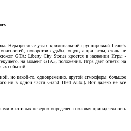
mes
орода. Неразрывные узы с криминальной группировкой Leone's
опасностей, поворотов судьбы, ощущая при этом, столь не
жет GTA: Liberty City Stories кроется в названии Игры -
текущего, на момент GTA3, положения. Игра даёт ответы на
вых событий.
дной, но какой-то, одновременно, другой атмосферы, большое
о ни в одной части Grand Theft Auto!). Вот далеко не все
ками в которых неверно определена половая принадлежность