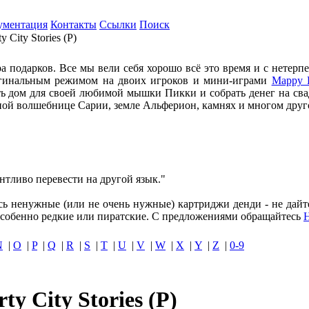
ументация
Контакты
Ссылки
Поиск
y City Stories (P)
 подарков. Все мы вели себя хорошо всё это время и с нетерпе
игинальным режимом на двоих игроков и мини-играми
Mappy 
 дом для своей любимой мышки Пикки и собрать денег на свад
ой волшебнице Сарии, земле Альферион, камнях и многом другом
нтливо перевести на другой язык."
ись ненужные (или не очень нужные) картриджи денди - не дайт
собенно редкие или пиратские. С предложениями обращайтесь
N
|
O
|
P
|
Q
|
R
|
S
|
T
|
U
|
V
|
W
|
X
|
Y
|
Z
|
0-9
ty City Stories (P)