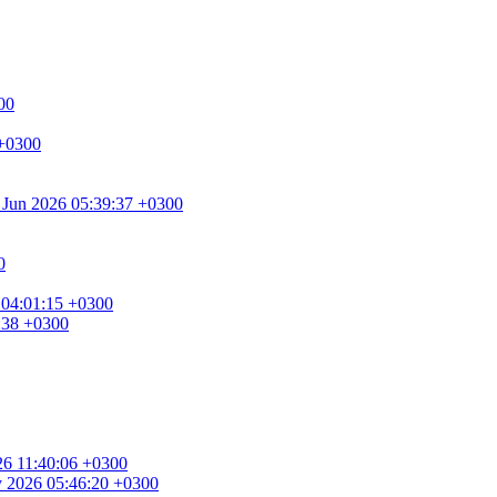
00
 +0300
0 Jun 2026 05:39:37 +0300
0
 04:01:15 +0300
8:38 +0300
026 11:40:06 +0300
ay 2026 05:46:20 +0300