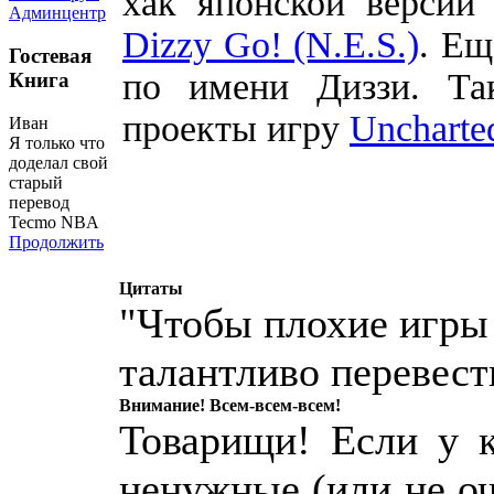
хак японской версии
Админцентр
Dizzy Go! (N.E.S.)
. Ещ
Гостевая
по имени Диззи. Та
Книга
проекты игру
Uncharte
Иван
Я только что
доделал свой
старый
перевод
Tecmo NBA
Продолжить
Цитаты
"Чтобы плохие игры
талантливо перевест
Внимание! Всем-всем-всем!
Товарищи! Если у к
ненужные (или не о