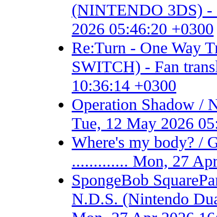
(NINTENDO 3DS) - Fan 
2026 05:46:20 +0300
Re:Turn - One Way
SWITCH) - Fan transla
10:36:14 +0300
Operation Shadow / 
Tue, 12 May 2026 05
Where's my body? / 
............. Mon, 27 
SpongeBob SquarePant
N.D.S. (Nintendo Dual S