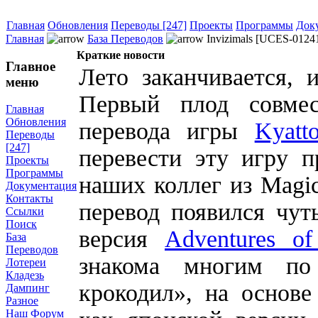
Главная
Обновления
Переводы [247]
Проекты
Программы
Док
Главная
База Переводов
Invizimals [UCES-0124
Краткие новости
Главное
Лето заканчивается, 
меню
Первый плод совмес
Главная
Обновления
перевода игры
Kyatt
Переводы
[247]
перевести эту игру 
Проекты
Программы
наших коллег из Magi
Документация
Контакты
перевод появился чут
Ссылки
Поиск
версия
Adventures of
База
Переводов
знакома многим п
Лотереи
Кладезь
крокодил», на основе
Дампинг
Разное
Наш Форум