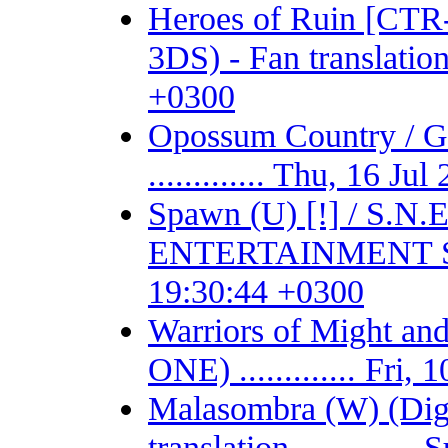
Heroes of Ruin [CT
3DS) - Fan translation 
+0300
Opossum Country /
............. Thu, 16 J
Spawn (U) [!] / S.
ENTERTAINMENT SYSTE
19:30:44 +0300
Warriors of Might 
ONE) ............. Fri
Malasombra (W) (Digit
translation ...........