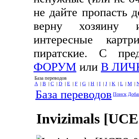
не дайте пропасть 
верну хозяину 
интересные картр
пиратские. С пр
ФОРУМ
или
В ЛИЧ
База переводов
A
|
B
|
C
|
D
|
E
|
F
|
G
|
H
|
I
|
J
|
K
|
L
|
M
|
База переводов
Поиск
Доба
Invizimals [UCE