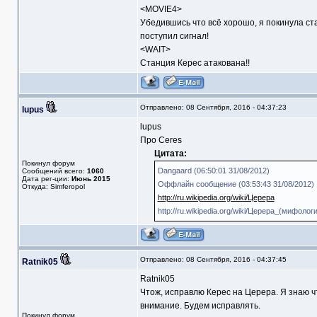
<MOVIE4>
Убедившись что всё хорошо, я покинула ст
поступил сигнал!
<WAIT>
Станция Керес атакована!!
Отправлено: 08 Сентября, 2016 - 04:37:23
lupus
lupus
Про Ceres
Цитата:
Покинул форум
Dangaard (06:50:01 31/08/2012)
Сообщений всего:
1060
Дата рег-ции:
Июнь 2015
Оффлайн сообщение (03:53:43 31/08/2012)
Откуда: Simferopol
http://ru.wikipedia.org/wiki/Церера
http://ru.wikipedia.org/wiki/Церера_(мифолог
Отправлено: 08 Сентября, 2016 - 04:37:45
Ratnik05
Ratnik05
Чтож, исправлю Керес на Церера. Я знаю чт
внимание. Будем исправлять.
Покинул форум