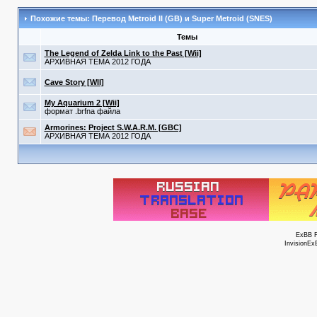
Похожие темы: Перевод Metroid II (GB) и Super Metroid (SNES)
Темы
The Legend of Zelda Link to the Past [Wii]
АРХИВНАЯ ТЕМА 2012 ГОДА
Cave Story [WII]
My Aquarium 2 [Wii]
формат .brfna файла
Armorines: Project S.W.A.R.M. [GBC]
АРХИВНАЯ ТЕМА 2012 ГОДА
ExBB 
InvisionEx