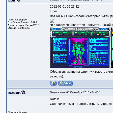
lupus
2012-09-01 09:23:32
lupus
Вот как бы я нарисовал некоторые буквы (
Покинул форум
Сообщений всего:
1060
Что касается инвентаря - посмотри, какой 
Дата рег-ции:
Июнь 2015
Откуда: Simferopol
Обрати внимание на ширину и высоту символ
разному).
Отправлено: 08 Сентября, 2016 - 04:40:11
Ratnik05
Ratnik05
Обновил версию в шапке и скрины. Дорисов
Покинул форум