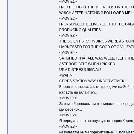
<MOVIE1>
I NEXT FOUGHT THE METROIDS ON THEIR
WHICH AFTER HATCHING FOLLOWED ME LIK
<MOVIE2>
I PERSONALLY DELIVERED IT TO THE GAL
PRODUCING QUALITIES...
<MOVIE3>
THE SCIENTISTS' FINDINGS WERE ASTOU
HARNESSED FOR THE GOOD OF CIVILIZATI
<MOVIE4>
SATISFIED THAT ALL WAS WELL, I LEFT T
ASTEROID BELT WHEN I PICKED
UP A DISTRESS SIGNAL!
<WAIT>
CERES STATION WAS UNDER ATTACK!!
Впервые я воевала с метроидами на Зебесе
напасть на галактику...
<MOVIE1>
Затем я боролась с метроидами на их роди
как ребёнок...
<MOVIE2>
Я передала его на научную станцию Керес, 
<MOVIE3>
Результаты были поразительны! Сила метр