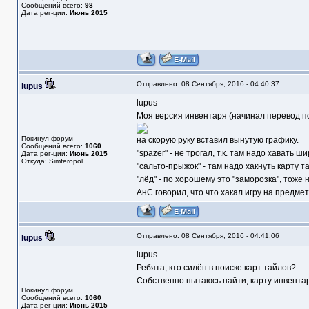
Сообщений всего:
98
Дата рег-ции:
Июнь 2015
Отправлено: 08 Сентября, 2016 - 04:40:37
lupus
lupus
Моя версия инвентаря (начинал перевод пос
Покинул форум
на скорую руку вставил вынутую графику.
Сообщений всего:
1060
"spazer" - не трогал, т.к. там надо хавать 
Дата рег-ции:
Июнь 2015
Откуда: Simferopol
"сальто-прыжок" - там надо хакнуть карту т
"лёд" - по хорошему это "заморозка", тоже 
АнС говорил, что что хакал игру на предмет
Отправлено: 08 Сентября, 2016 - 04:41:06
lupus
lupus
Ребята, кто силён в поиске карт тайлов?
Собственно пытаюсь найти, карту инвентар
Покинул форум
Сообщений всего:
1060
Дата рег-ции:
Июнь 2015