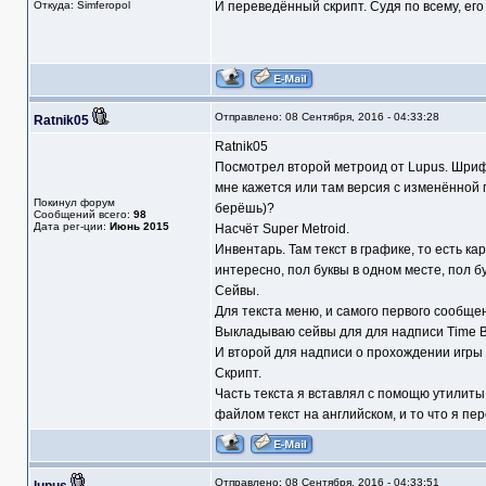
Откуда: Simferopol
И переведённый скрипт. Судя по всему, его
Отправлено: 08 Сентября, 2016 - 04:33:28
Ratnik05
Ratnik05
Посмотрел второй метроид от Lupus. Шриф
мне кажется или там версия с изменённой 
Покинул форум
берёшь)?
Сообщений всего:
98
Дата рег-ции:
Июнь 2015
Насчёт Super Metroid.
Инвентарь. Там текст в графике, то есть к
интересно, пол буквы в одном месте, пол б
Сейвы.
Для текста меню, и самого первого сообщен
Выкладываю сейвы для для надписи Time Bo
И второй для надписи о прохождении игры 
Скрипт.
Часть текста я вставлял с помощю утилиты
файлом текст на английском, и то что я пер
Отправлено: 08 Сентября, 2016 - 04:33:51