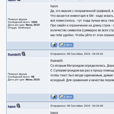
lupus
lupus
Да, это версия с поправленной графикой, 
Что касается инвентаря в SM - надо искать
Покинул форум
всё поместилось - тут тогда лучше весь текс
Сообщений всего:
1060
Дата рег-ции:
Июнь 2015
Про смайл и ограничение на длину строк - 
Откуда: Simferopol
количество символов (суммарно во всех стр
как тебе удобно. Чтобы уйти от этих ограни
Отправлено: 08 Сентября, 2016 - 04:34:24
Ratnik05
Ratnik05
Со вторым Метроидом определились. Дораб
С Суперметроидом как раз и прошу помощи 
Покинул форум
чтобы текст был везде одинаковым, думаю
Сообщений всего:
98
Дата рег-ции:
Июнь 2015
исходный. Для сравнения и качества перев
Отправлено: 08 Сентября, 2016 - 04:34:48
lupus
lupus