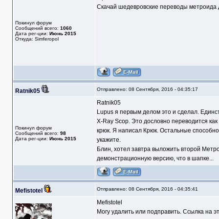
Скачай шедевровские переводы метроида дл
Покинул форум
Сообщений всего:
1060
Дата рег-ции:
Июнь 2015
Откуда: Simferopol
Отправлено: 08 Сентября, 2016 - 04:35:17
Ratnik05
Ratnik05
Lupus я первым делом это и сделал. Единс
X-Ray Scop. Это дословно переводится как 
Покинул форум
крюк. Я написал Крюк. Остальные способнос
Сообщений всего:
98
Дата рег-ции:
Июнь 2015
укажите.
Блин, хотел завтра выложить второй Метро
демонстрационную версию, что в шапке...
Отправлено: 08 Сентября, 2016 - 04:35:41
Mefistotel
Mefistotel
Могу удалить или подправить. Ссылка на эт