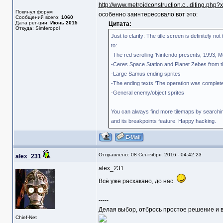
http://www.metroidconstruction.c...diting.php?
Покинул форум
особенно заинтересовало вот это:
Сообщений всего:
1060
Дата рег-ции:
Июнь 2015
Цитата:
Откуда: Simferopol
Just to clarify: The title screen is definitely no
to:
-The red scrolling 'Nintendo presents, 1993, Met
-Ceres Space Station and Planet Zebes from th
-Large Samus ending sprites
-The ending texts 'The operation was complete
-General enemy/object sprites
You can always find more tilemaps by searching
and its breakpoints feature. Happy hacking.
Отправлено: 08 Сентября, 2016 - 04:42:23
alex_231
alex_231
Всё уже расхакано, до нас.
-----
Делая выбор, отбрось простое решение и в
Chief-Net