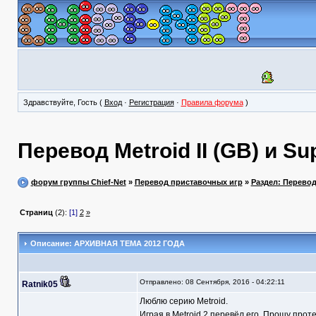
Здравствуйте, Гость (
Вход
·
Регистрация
·
Правила форума
)
Перевод Metroid II (GB) и Su
форум группы Chief-Net
»
Перевод приставочных игр
»
Раздел: Перево
Страниц
(2):
[1]
2
»
Описание: АРХИВНАЯ ТЕМА 2012 ГОДА
Отправлено: 08 Сентября, 2016 - 04:22:11
Ratnik05
Люблю серию Metroid.
Играя в Metroid 2 перевёл его. Прошу прот