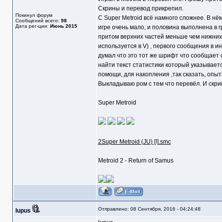
Скрины и перевод прикрепил.
Покинул форум
С Super Metroid всё намного сложнее. В нё
Сообщений всего:
98
Дата рег-ции:
Июнь 2015
игре очень мало, и половина выполнена в г
притом верхних частей меньше чем нижних, 
используется в V) , первого сообщения в и
думал что это тот же шрифт что сообщает о 
найти текст статистики который указывает
помощи, для накопления ,так сказать, опыт
Выкладываю ром с тем что перевёл. И скр
Super Metroid
2Super Metroid (JU) [!].smc
Metroid 2 - Return of Samus
Отправлено: 08 Сентября, 2016 - 04:24:48
lupus