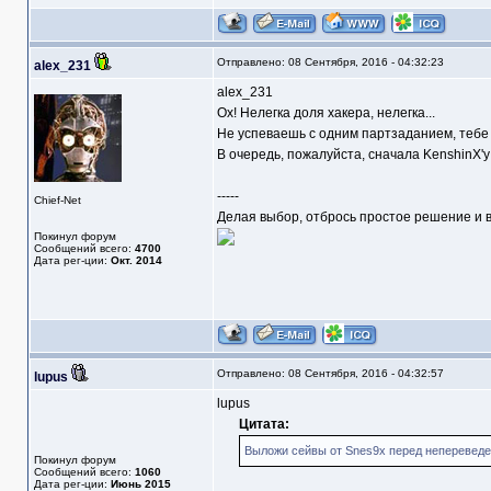
Отправлено: 08 Сентября, 2016 - 04:32:23
alex_231
alex_231
Ох! Нелегка доля хакера, нелегка...
Не успеваешь с одним партзаданием, тебе 
В очередь, пожалуйста, сначала KenshinX'у
-----
Chief-Net
Делая выбор, отбрось простое решение и в
Покинул форум
Сообщений всего:
4700
Дата рег-ции:
Окт. 2014
Отправлено: 08 Сентября, 2016 - 04:32:57
lupus
lupus
Цитата:
Выложи сейвы от Snes9x перед непереведе
Покинул форум
Сообщений всего:
1060
Дата рег-ции:
Июнь 2015