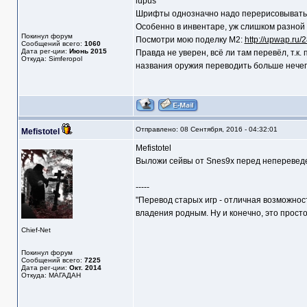
lupus
Шрифты однозначно надо перерисовывать в 
Особенно в инвентаре, уж слишком разной 
Покинул форум
Посмотри мою поделку М2:
http://upwap.ru/
Сообщений всего:
1060
Дата рег-ции:
Июнь 2015
Правда не уверен, всё ли там перевёл, т.к
Откуда: Simferopol
названия оружия переводить больше нечег
Отправлено: 08 Сентября, 2016 - 04:32:01
Mefistotel
Mefistotel
Выложи сейвы от Snes9x перед непереведе
-----
"Перевод старых игр - отличная возможнос
владения родным. Ну и конечно, это прост
Chief-Net
Покинул форум
Сообщений всего:
7225
Дата рег-ции:
Окт. 2014
Откуда: МАГАДАН