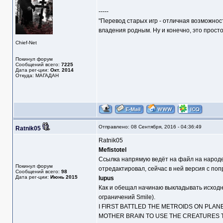
-----
"Перевод старых игр - отличная возможнос
владения родным. Ну и конечно, это прост
Chief-Net
Покинул форум
Сообщений всего:
7225
Дата рег-ции:
Окт. 2014
Откуда: МАГАДАН
Отправлено: 08 Сентября, 2016 - 04:36:49
Ratnik05
Ratnik05
Mefistotel
Ссылка напрямую ведёт на файл на народе.
Покинул форум
отредактировал, сейчас в ней версия с п
Сообщений всего:
98
Дата рег-ции:
Июнь 2015
lupus
Как и обещал начинаю выкладывать исходн
ограничений Smile).
I FIRST BATTLED THE METROIDS ON PLANE
MOTHER BRAIN TO USE THE CREATURES TO 