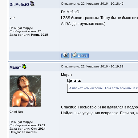
Отправлено: 22 Февраля, 2016 - 10:18:46
Dr. MefistO
Dr. MefistO
LZSS бывает разным. Толку бы не было никак
VIP
А IDA, да - рульная вещь)
Покинул форум
Сообщений всего:
70
Дата рег-ции:
Июнь 2015
Отправлено: 22 Февраля, 2016 - 10:19:33
Марат
Марат
Цитата:
И насчет комиксзоны. Там есть архивы, в к
Спасибо! Посмотрю. Я не вдавался в подробн
Chief-Net
Найденные упущения исправлю. Если он, кон
Покинул форум
Сообщений всего:
2201
Дата рег-ции:
Окт. 2014
Откуда: Казахстан