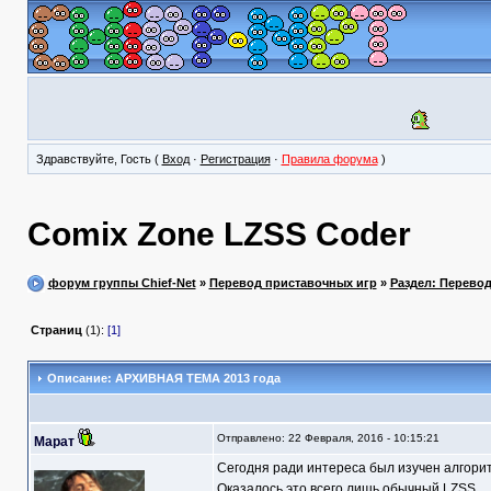
Здравствуйте, Гость (
Вход
·
Регистрация
·
Правила форума
)
Comix Zone LZSS Coder
форум группы Chief-Net
»
Перевод приставочных игр
»
Раздел: Перево
Страниц
(1):
[1]
Описание: АРХИВНАЯ ТЕМА 2013 года
Отправлено: 22 Февраля, 2016 - 10:15:21
Марат
Сегодня ради интереса был изучен алгорит
Оказалось это всего лишь обычный LZSS.