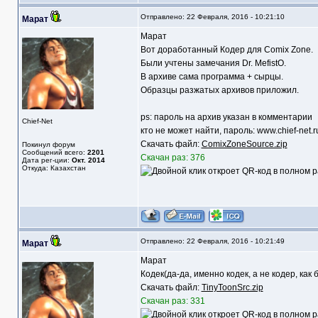
Отправлено: 22 Февраля, 2016 - 10:21:10
Марат
Марат
Вот доработанный Кодер для Comix Zone.
Были учтены замечания Dr. MefistO.
В архиве сама программа + сырцы.
Образцы разжатых архивов приложил.
ps: пароль на архив указан в комментарии
Chief-Net
кто не может найти, пароль: www.chief-net.r
Скачать файл:
ComixZoneSource.zip
Покинул форум
Сообщений всего:
2201
Скачан раз: 376
Дата рег-ции:
Окт. 2014
Откуда: Казахстан
Отправлено: 22 Февраля, 2016 - 10:21:49
Марат
Марат
Кодек(да-да, именно кодек, а не кодер, как 
Скачать файл:
TinyToonSrc.zip
Скачан раз: 331