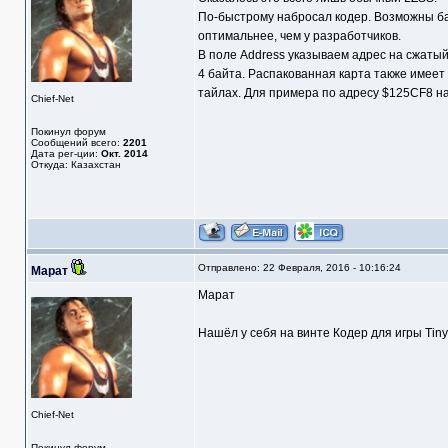
По-быстрому набросал кодер. Возможны ба
оптимальнее, чем у разработчиков.
В поле Address указываем адрес на сжатый 
4 байта. Распакованная карта также имеет 
тайлах. Для примера по адресу $125CF8 на
Chief-Net
Покинул форум
Сообщений всего:
2201
Дата рег-ции:
Окт. 2014
Откуда: Казахстан
Отправлено: 22 Февраля, 2016 - 10:16:24
Марат
Марат
Нашёл у себя на винте Кодер для игры Tiny 
Chief-Net
Покинул форум