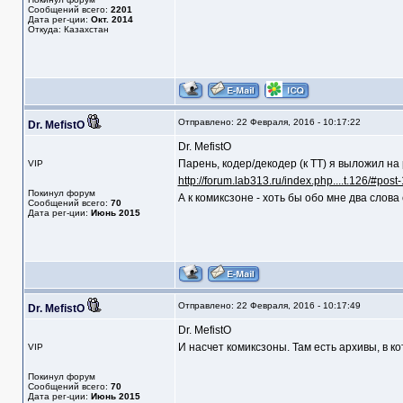
Сообщений всего:
2201
Дата рег-ции:
Окт. 2014
Откуда: Казахстан
Отправлено: 22 Февраля, 2016 - 10:17:22
Dr. MefistO
Dr. MefistO
Парень, кодер/декодер (к ТТ) я выложил на
VIP
http://forum.lab313.ru/index.php....t.126/#post
Покинул форум
А к комиксзоне - хоть бы обо мне два слова 
Сообщений всего:
70
Дата рег-ции:
Июнь 2015
Отправлено: 22 Февраля, 2016 - 10:17:49
Dr. MefistO
Dr. MefistO
И насчет комиксзоны. Там есть архивы, в ко
VIP
Покинул форум
Сообщений всего:
70
Дата рег-ции:
Июнь 2015