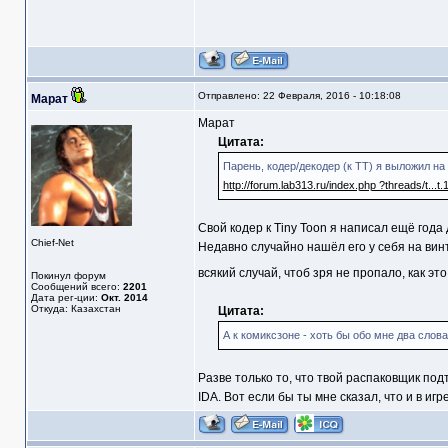
Отправлено: 22 Февраля, 2016 - 10:18:08
Марат
Марат
Цитата:
Парень, кодер/декодер (к ТТ) я выложил на
http://forum.lab313.ru/index.php ?threads/t...
Свой кодер к Tiny Toon я написал ещё года 
Chief-Net
Недавно случайно нашёл его у себя на винт
всякий случай, чтоб зря не пропало, как эт
Покинул форум
Сообщений всего:
2201
Дата рег-ции:
Окт. 2014
Откуда: Казахстан
Цитата:
А к комиксзоне - хоть бы обо мне два слова
Разве только то, что твой распаковщик подто
IDA. Вот если бы ты мне сказал, что и в игр