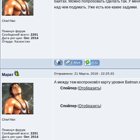
байтах. Можно попробовать сделать так. У меня
над чем подумать. Уже есть кое-какие задумки.
Chief-Net
Покинул форум
Сообщений всего:
2201
Дата рег-ции:
Окт. 2014
Откуда: Казахстан
Отправлено: 21 Марта, 2018 - 22:25:33
Марат
А между тем воспроизвёл карту уровня Batman.n
Спойлер
(
Отобразить
)
Спойлер
(
Отобразить
)
Chief-Net
Покинул форум
Сообщений всего:
2201
Дата рег-ции:
Окт. 2014