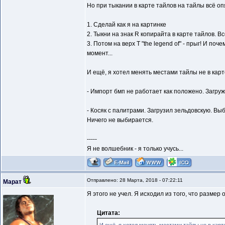
Но при тыкании в карте тайлов на тайлы всё опя
1. Сделай как я на картинке
2. Тыкни на знак R копирайта в карте тайлов. Вс
3. Потом на верх Т "the legend of" - прыг! И п
момент...
И ещё, я хотел менять местами тайлы не в карте
- Импорт бмп не работает как положено. Загружа
- Косяк с палитрами. Загрузил зельдовскую. Вы
Ничего не выбирается.
-----
Я не волшебник - я только учусь...
Отправлено: 28 Марта, 2018 - 07:22:11
Марат
Я этого не учел. Я исходил из того, что размер 
Цитата: