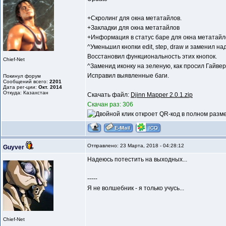
+Скролинг для окна метатайлов.
+Закладки для окна метатайлов
+Информация в статус баре для окна метатайл
^Уменьшил кнопки edit, step, draw и заменил на
Восстановил функциональность этих кнопок.
Chief-Net
^Заменид иконку на зеленую, как просил Гайвер
Исправил выявленные баги.
Покинул форум
Сообщений всего:
2201
Дата рег-ции:
Окт. 2014
Откуда: Казахстан
Скачать файл:
Djinn Mapper 2.0.1.zip
Скачан раз: 306
Отправлено: 23 Марта, 2018 - 04:28:12
Guyver
Надеюсь потестить на выходных...
-----
Я не волшебник - я только учусь...
Chief-Net