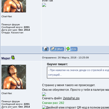
Или так
Chief-Net
Покинул форум
Сообщений всего:
2201
Дата рег-ции:
Окт. 2014
Откуда: Казахстан
Отправлено: 26 Марта, 2018 - 13:25:09
Марат
Guyver пишет:
- При нажатии на значок денди со стрелкой в к
ситуаций...
Странно у меня такого не происходит.
Она не обнуляется. Просто у тебя в палитре ма
Chief-Net
Скачать файл:
ZeldaPal.zip
Покинул форум
Скачан раз: 282
Сообщений всего:
2201
Дата рег-ции:
Окт. 2014