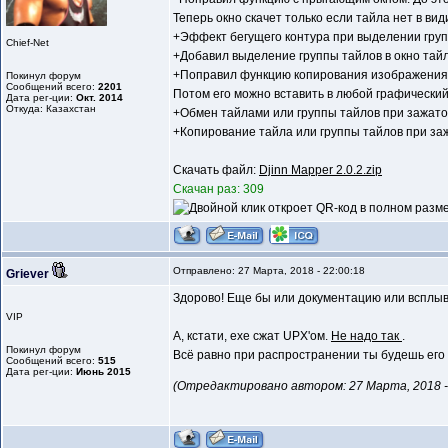
Теперь окно скачет только если тайла нет в вид
+Эффект бегущего контура при выделении групп
Chief-Net
+Добавил выделение группы тайлов в окно тай
+Поправил функцию копирования изображения.
Покинул форум
Сообщений всего:
2201
Потом его можно вставить в любой графический
Дата рег-ции:
Окт. 2014
Откуда: Казахстан
+Обмен тайлами или группы тайлов при зажато
+Копирование тайла или группы тайлов при з
Скачать файл:
Djinn Mapper 2.0.2.zip
Скачан раз: 309
Отправлено: 27 Марта, 2018 - 22:00:18
Griever
Здорово! Еще бы или документацию или всплыва
VIP
А, кстати, exe сжат UPX'ом.
Не надо так
.
Покинул форум
Всё равно при распространении ты будешь его 
Сообщений всего:
515
Дата рег-ции:
Июнь 2015
(Отредактировано автором: 27 Марта, 2018 - 