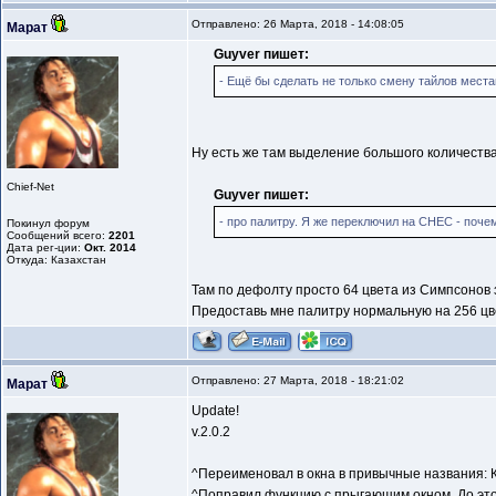
Отправлено: 26 Марта, 2018 - 14:08:05
Марат
Guyver пишет:
- Ещё бы сделать не только смену тайлов местам
Ну есть же там выделение большого количества
Chief-Net
Guyver пишет:
- про палитру. Я же переключил на СНЕС - почем
Покинул форум
Сообщений всего:
2201
Дата рег-ции:
Окт. 2014
Откуда: Казахстан
Там по дефолту просто 64 цвета из Симпсонов 
Предоставь мне палитру нормальную на 256 цв
Отправлено: 27 Марта, 2018 - 18:21:02
Марат
Update!
v.2.0.2
^Переименовал в окна в привычные названия: К
^Поправил функцию с прыгающим окном. До это