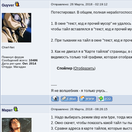
Отправлено: 26 Марта, 2018 - 02:19:12
Guyver
Потестировал. В общем, полная неработоспособ
1. В окне "текст, код и прочий мусор" не удал
чтобы тайл вставлялся в "текст, код и прочий м
2. При тыкании на тайл в окне "текст, код и пр
Chief-Net
3. Как не двигал я в "Карте тайлов" страницы, 
видимость только той графики, которая отображ
Покинул форум
Сообщений всего:
10486
Дата рег-ции:
Окт. 2014
Откуда: Магадан
Спойлер
(
Отобразить
)
-----
Я не волшебник - я только учусь...
Отправлено: 26 Марта, 2018 - 08:26:15
Марат
1. Надо выбирать режим step или type, тогда м
2. Окно скачет, чтобы показать какой тайл ты 
3. Сравни адреса в карте тайлов, которые выст