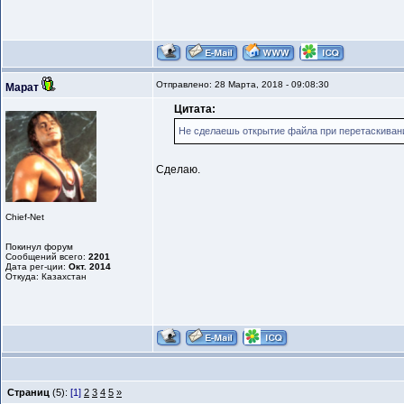
Отправлено: 28 Марта, 2018 - 09:08:30
Марат
Цитата:
Не сделаешь открытие файла при перетаскивани
Сделаю.
Chief-Net
Покинул форум
Сообщений всего:
2201
Дата рег-ции:
Окт. 2014
Откуда: Казахстан
Страниц
(5):
[1]
2
3
4
5
»