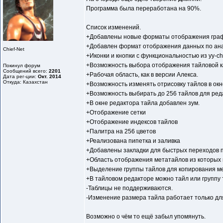
Программа была переработана на 90%.
Список изменений.
+Добавлены новые форматы отображения граф
+Добавлен формат отображения данных по ана
Chief-Net
+Иконки и кнопки с функциональностью из yy-ch
+Возможность выбора отображения тайловой карт
Покинул форум
Сообщений всего:
2201
+Рабочая область, как в версии Алекса.
Дата рег-ции:
Окт. 2014
Откуда: Казахстан
+Возможность изменять отрисовку тайлов в окн
+Возможность выбирать до 256 тайлов для реда
+В окне редактора тайла добавлен зум.
+Отображение сетки
+Отображение индексов тайлов
+Палитра на 256 цветов
+Реализована пипетка и заливка
+Добавлены закладки для быстрых переходов по
+Область отображения метатайлов из которых 
+Выделение группы тайлов для копирования ме
+В тайловом редакторе можно тайл или группу 
-Таблицы не поддерживаются.
-Изменение размера тайла работает только для
Возможно о чём то ещё забыл упомянуть.