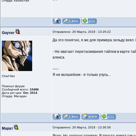
Откуда: Казахстан
Отправлено: 26 Марта, 2018 - 13:26:22
Guyver
Да это понятно, я же для примера зельду взял.
- Не хватает перетаскивания тайлов в карте та
алекса.
-----
Я не волшебник - я только учусь...
Chief-Net
Покинул форум
Сообщений всего:
10486
Дата рег-ции:
Окт. 2014
Откуда: Магадан
Отправлено: 26 Марта, 2018 - 13:36:56
Марат
Ясно. Ну, хорошо отключу. Я просто думал так уд