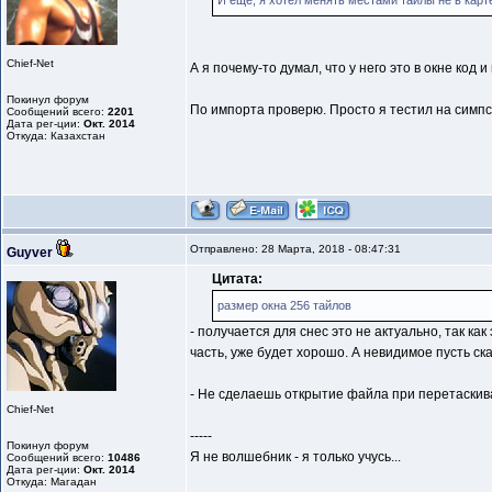
И ещё, я хотел менять местами тайлы не в карте 
Chief-Net
А я почему-то думал, что у него это в окне код
Покинул форум
По импорта проверю. Просто я тестил на симпсо
Сообщений всего:
2201
Дата рег-ции:
Окт. 2014
Откуда: Казахстан
Отправлено: 28 Марта, 2018 - 08:47:31
Guyver
Цитата:
размер окна 256 тайлов
- получается для снес это не актуально, так ка
часть, уже будет хорошо. А невидимое пусть ска
- Не сделаешь открытие файла при перетаскив
Chief-Net
-----
Покинул форум
Я не волшебник - я только учусь...
Сообщений всего:
10486
Дата рег-ции:
Окт. 2014
Откуда: Магадан