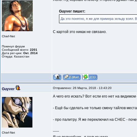
Guyver пишет:
Да это понятно, я же для примера зельду взял. 
С картой это никак не связано.
Chief-Net
Покинул форум
Сообщений всего:
2201
Дата рег-ции:
Окт. 2014
Откуда: Казахстан
Отправлено: 26 Марта, 2018 - 13:43:20
Guyver
А чего его искать? Вот если его нет на видимом 
- Ещё бы сделать не только смену тайлов места
- про палитру. Я же переключил на СНЕС - поче
-----
Chief-Net