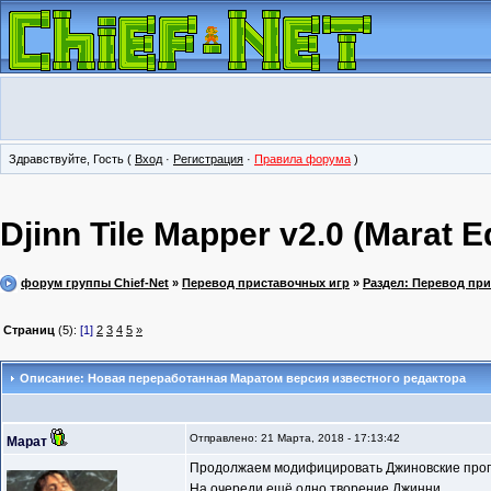
Здравствуйте, Гость (
Вход
·
Регистрация
·
Правила форума
)
Djinn Tile Mapper v2.0 (Marat Ed
форум группы Chief-Net
»
Перевод приставочных игр
»
Раздел: Перевод пр
Страниц
(5):
[1]
2
3
4
5
»
Описание: Новая переработанная Маратом версия известного редактора
Отправлено: 21 Марта, 2018 - 17:13:42
Марат
Продолжаем модифицировать Джиновские про
На очереди ещё одно творение Джинни.