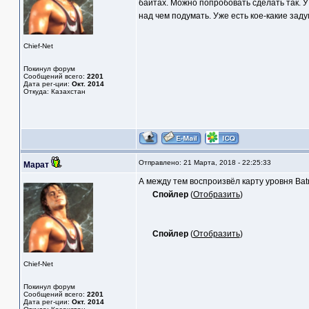
байтах. Можно попробовать сделать так. У
над чем подумать. Уже есть кое-какие заду
Chief-Net
Покинул форум
Сообщений всего:
2201
Дата рег-ции:
Окт. 2014
Откуда: Казахстан
Отправлено: 21 Марта, 2018 - 22:25:33
Марат
А между тем воспроизвёл карту уровня Batm
Спойлер
(
Отобразить
)
Спойлер
(
Отобразить
)
Chief-Net
Покинул форум
Сообщений всего:
2201
Дата рег-ции:
Окт. 2014