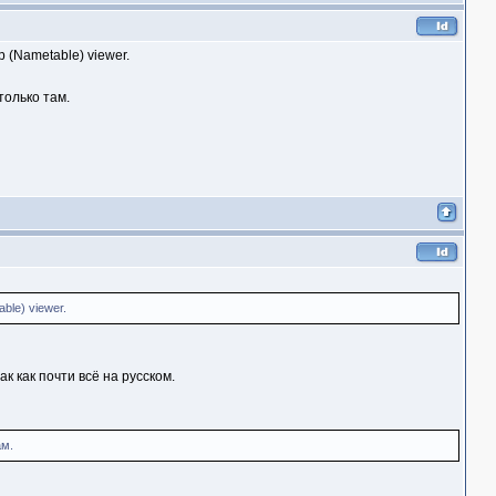
 (Nametable) viewer.
только там.
ble) viewer.
к как почти всё на русском.
ам.