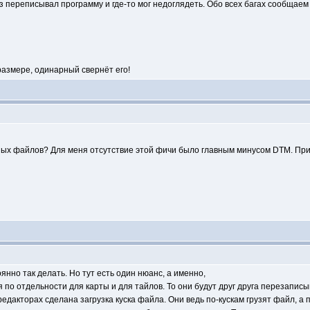
аз переписывал программу и где-то мог недоглядеть. Обо всех багах сообщаем 
азных файлов? Для меня отсутствие этой фичи было главным минусом DTM. Пр
янно так делать. Но тут есть один нюанс, а именно,
 по отдельности для карты и для тайлов. То они будут друг друга перезаписы
 редакторах сделана загрузка куска файла. Они ведь по-кускам грузят файл, 